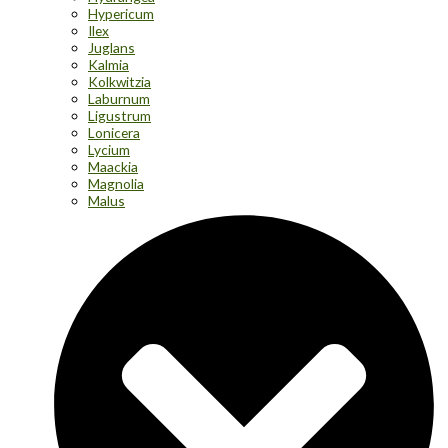
Hypericum
Ilex
Juglans
Kalmia
Kolkwitzia
Laburnum
Ligustrum
Lonicera
Lycium
Maackia
Magnolia
Malus