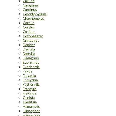
Calluna
Caragana
Carpinus
Cercidiphyllum
Chaenomeles
Cornus
Corylus
Cotinus
Cotoneaster
Crataegus
Daphne
Deutzia
Diervilla
Elaeagnus
Euonymus
Exochorda
Fagus
Fargesia
Forsythia
Fothergilla
Frangula
Fraxinus
Genista
Gleditsia
Hamamelis
Hippophae
Hydrangea