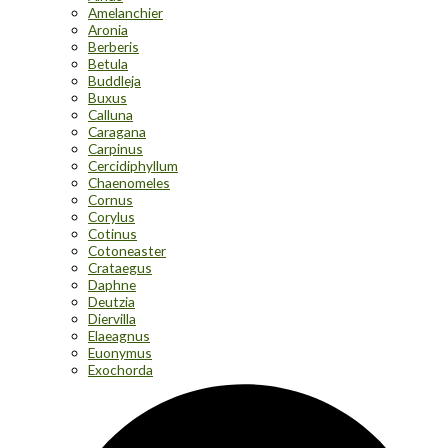
Amelanchier
Aronia
Berberis
Betula
Buddleja
Buxus
Calluna
Caragana
Carpinus
Cercidiphyllum
Chaenomeles
Cornus
Corylus
Cotinus
Cotoneaster
Crataegus
Daphne
Deutzia
Diervilla
Elaeagnus
Euonymus
Exochorda