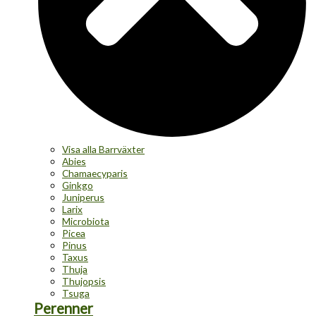
Visa alla Barrväxter
Abies
Chamaecyparis
Ginkgo
Juniperus
Larix
Microbiota
Picea
Pinus
Taxus
Thuja
Thujopsis
Tsuga
Perenner