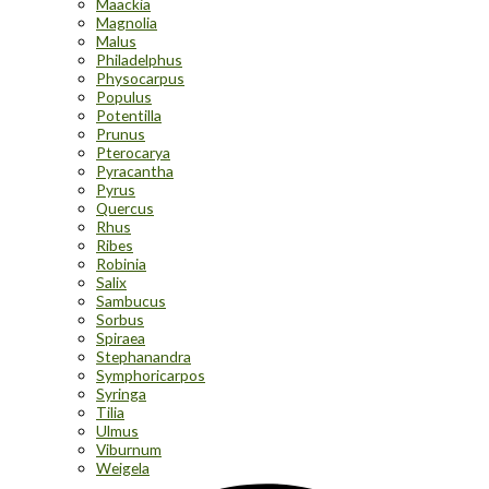
Maackia
Magnolia
Malus
Philadelphus
Physocarpus
Populus
Potentilla
Prunus
Pterocarya
Pyracantha
Pyrus
Quercus
Rhus
Ribes
Robinia
Salix
Sambucus
Sorbus
Spiraea
Stephanandra
Symphoricarpos
Syringa
Tilia
Ulmus
Viburnum
Weigela