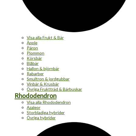
Visa alla Frukt & Bär
Äpple
Päron
Plommon
Körsbär
Blåbär
Hallon & björnbär
Rabarber
Smultron & jordgubbar
Vinbär & Krusbär
Övriga Fruktträd & Bärbuskar
Rhododendron
Visa alla Rhododendron
Azaleor
Storbladiga hybrider
Övriga hybrider