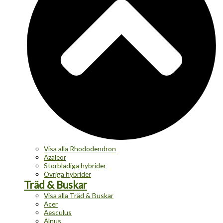
Visa alla Rhododendron
Azaleor
Storbladiga hybrider
Övriga hybrider
Träd & Buskar
Visa alla Träd & Buskar
Acer
Aesculus
Alnus