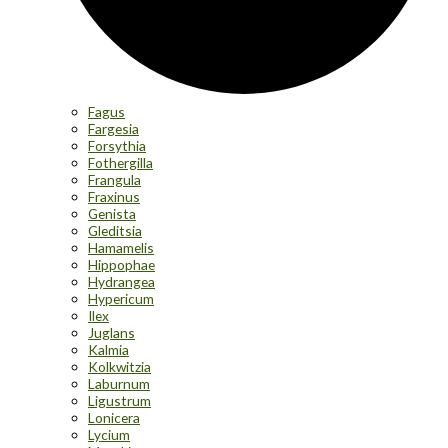
Fagus
Fargesia
Forsythia
Fothergilla
Frangula
Fraxinus
Genista
Gleditsia
Hamamelis
Hippophae
Hydrangea
Hypericum
Ilex
Juglans
Kalmia
Kolkwitzia
Laburnum
Ligustrum
Lonicera
Lycium