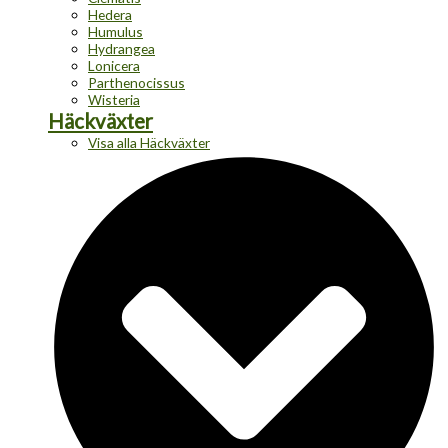
Hedera
Humulus
Hydrangea
Lonicera
Parthenocissus
Wisteria
Häckväxter
Visa alla Häckväxter