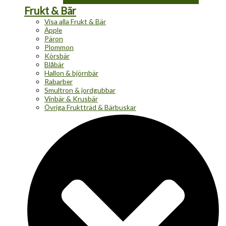
Frukt & Bär
Visa alla Frukt & Bär
Äpple
Päron
Plommon
Körsbär
Blåbär
Hallon & björnbär
Rabarber
Smultron & jordgubbar
Vinbär & Krusbär
Övriga Fruktträd & Bärbuskar