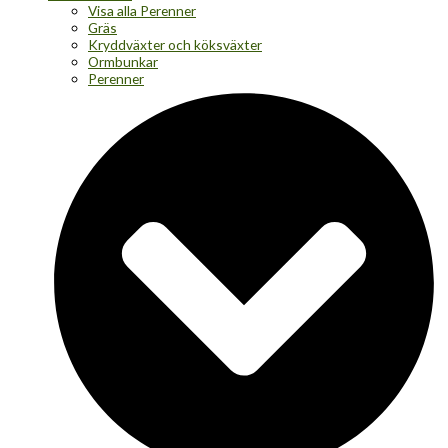
Visa alla Perenner
Gräs
Kryddväxter och köksväxter
Ormbunkar
Perenner