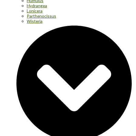
Humulus
Hydrangea
Lonicera
Parthenocissus
Wisteria