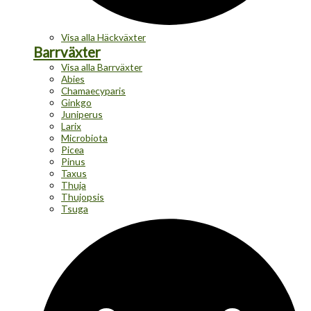
Visa alla Häckväxter
Barrväxter
Visa alla Barrväxter
Abies
Chamaecyparis
Ginkgo
Juniperus
Larix
Microbiota
Picea
Pinus
Taxus
Thuja
Thujopsis
Tsuga