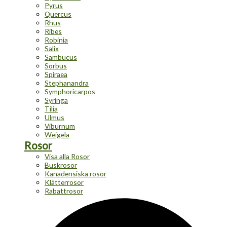
Pyrus
Quercus
Rhus
Ribes
Robinia
Salix
Sambucus
Sorbus
Spiraea
Stephanandra
Symphoricarpos
Syringa
Tilia
Ulmus
Viburnum
Weigela
Rosor
Visa alla Rosor
Buskrosor
Kanadensiska rosor
Klätterrosor
Rabattrosor