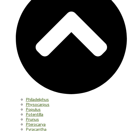
Philadelphus
Physocarpus
Populus
Potentilla
Prunus
Pterocarya
Pyracantha