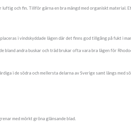
 luftig och fin. Tillför gärna en bra mängd med organiskt material. Et
laceras i vindskyddade lägen där det finns god tillgång på fukt i ma
ade bland andra buskar och träd brukar ofta vara bra lägen för Rhod
diga i de södra och mellersta delarna av Sverige samt längs med söd
 grenar med mörkt gröna glänsande blad.