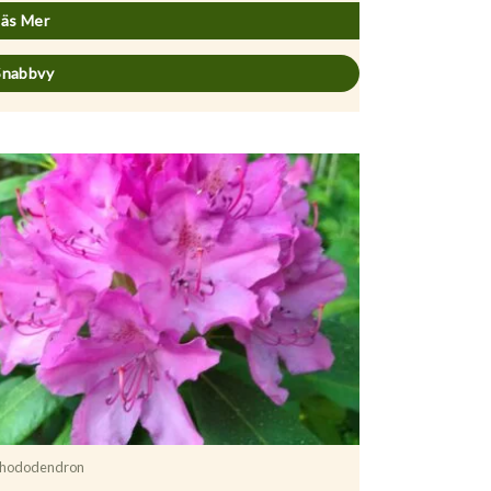
Läs Mer
Snabbvy
hododendron