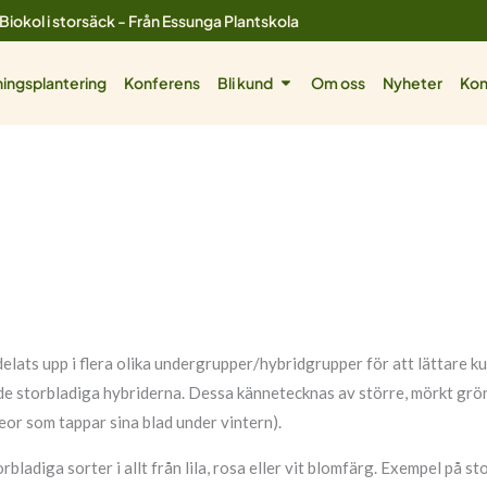
Biokol i storsäck - Från Essunga Plantskola
ol
Öppna Bli kund
ingsplantering
Konferens
Bli kund
Om oss
Nyheter
Kon
r
lats upp i flera olika undergrupper/hybridgrupper för att lättare kun
de storbladiga hybriderna. Dessa kännetecknas av större, mörkt grön
or som tappar sina blad under vintern).
torbladiga sorter i allt från lila, rosa eller vit blomfärg. Exempel på