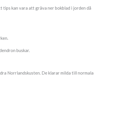
t tips kan vara att gräva ner bokblad i jorden då
rken.
odendron buskar.
ra Norrlandskusten. De klarar milda till normala