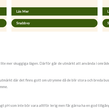
Rhododendron (Catawbiense) ’Nova Zembla’
R
Läs Mer
Snabbvy
lite mer skuggiga lägen. Därför går de utmärkt att använda i område
tmärkt där det finns gott om utrymme då de blir stora och breda busk
rymme.
ågt pH som inte bör vara alltför lerig men får gärna ha en god tillgå