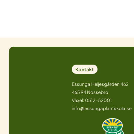
Kontakt
Essunga Heljesgården 462
465 94 Nossebro
Växel: 0512-52001
info@essungaplantskola.se