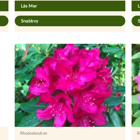
Läs Mer
Snabbvy
Rhododendron
R