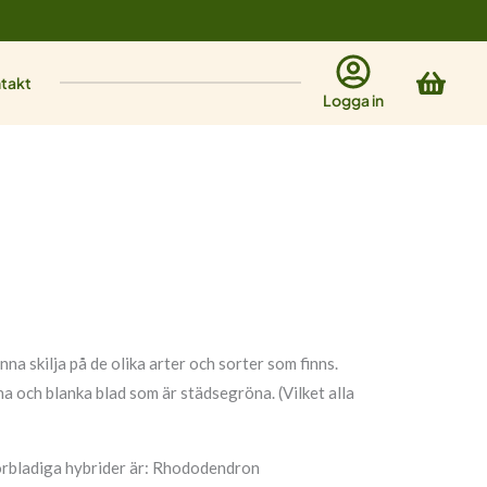
Varu
takt
Logga in
na skilja på de olika arter och sorter som finns.
a och blanka blad som är städsegröna. (Vilket alla
 storbladiga hybrider är: Rhododendron