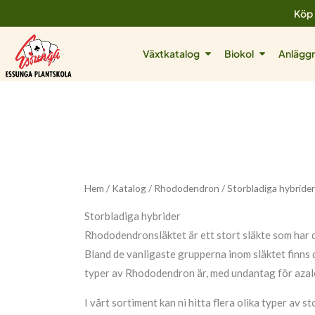
Hoppa
Köp 
till
innehåll
Öppna Växtkatalog
Öppna Biok
Växtkatalog
Biokol
Anläggn
Hem
/
Katalog
/
Rhododendron
/ Storbladiga hybride
Storbladiga hybrider
Rhododendronsläktet är ett stort släkte som har de
Bland de vanligaste grupperna inom släktet finns 
typer av Rhododendron är, med undantag för azale
I vårt sortiment kan ni hitta flera olika typer av s