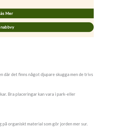
hododendron (Catawbiense) ’Roseum Elegans’
Läs Mer
Snabbvy
n där det finns något djupare skugga men de trivs
ar. Bra placeringar kan vara i park-eller
ng på organiskt material som gör jorden mer sur.