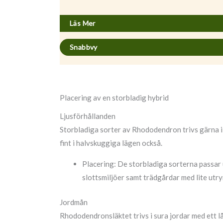
Rhododendron (Catawbiense) ’Lee´s Dark Purple’
Läs Mer
Snabbvy
Placering av en storbladig hybrid
Ljusförhållanden
Storbladiga sorter av Rhododendron trivs gärna i 
fint i halvskuggiga lägen också.
Placering: De storbladiga sorterna passar u
slottsmiljöer samt trädgårdar med lite ut
Jordmån
Rhododendronsläktet trivs i sura jordar med ett l