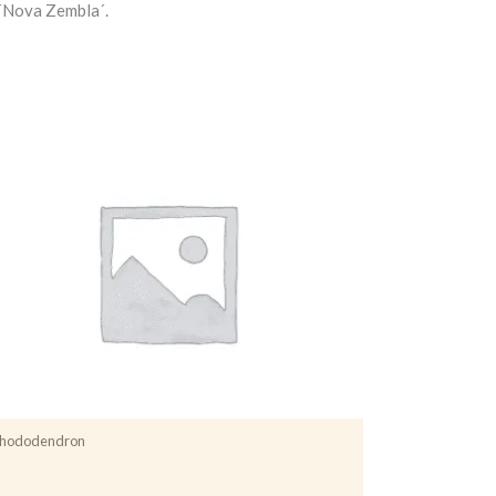
´Nova Zembla´.
hododendron
hododendron (Catawbiense) ’Humboldt’