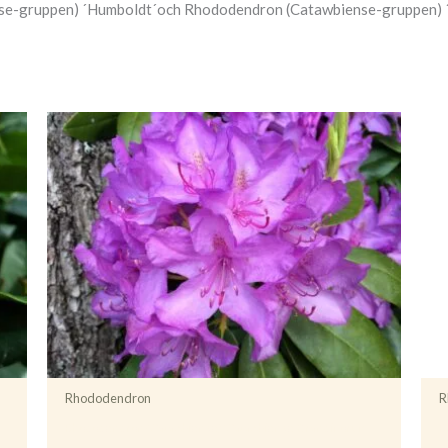
se-gruppen) ´Humboldt´och Rhododendron (Catawbiense-gruppen) 
Rhododendron
R
Rhododendron (Catawbiense) ’Catawbiense Grandiflorum
R