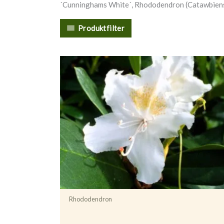
´Cunninghams White´, Rhododendron (Catawbien
Produktfilter
Rhododendron
Rhododendron ’Cunningham’s White’