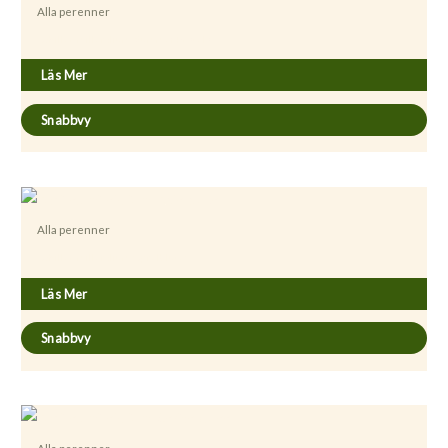
Alla perenner
Achillea millefolium ´Summer Pastels´
Läs Mer
Snabbvy
Alla perenner
Achillea millefolium ’Apfelblute’
Läs Mer
Snabbvy