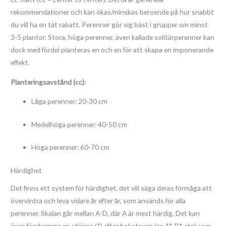
rekommendationer och kan ökas/minskas beroende på hur snabbt
du vill ha en tät rabatt. Perenner gör sig bäst i grupper om minst
3-5 plantor. Stora, höga perenner, även kallade solitärperenner kan
dock med fördel planteras en och en för att skapa en imponerande
effekt.
Planteringsavstånd (cc):
Låga perenner: 20-30 cm
Medelhöga perenner: 40-50 cm
Höga perenner: 60-70 cm
Härdighet
Det finns ett system för härdighet, det vill säga deras förmåga att
övervintra och leva vidare år efter år, som används för alla
perenner. Skalan går mellan A-D, där A är mest härdig. Det kan
även förekomma en stjärna (*) efter bokstaven (ex A*, B* etc) som