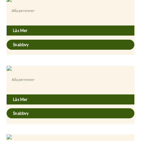
Alla perenner
Achillea clavenae
Läs Mer
Snabbvy
Alla perenner
Achillea filipendulina ’Coronation Gold”
Läs Mer
Snabbvy