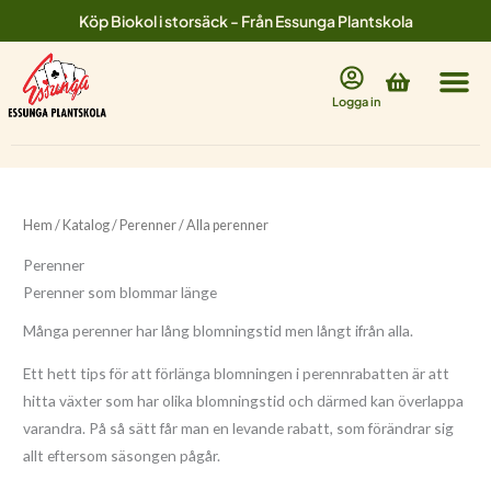
Hoppa
Köp Biokol i storsäck - Från Essunga Plantskola
till
innehåll
Varukorg
Logga in
Hem
/
Katalog
/
Perenner
/ Alla perenner
Perenner
Perenner som blommar länge
Många perenner har lång blomningstid men långt ifrån alla.
Ett hett tips för att förlänga blomningen i perennrabatten är att
hitta växter som har olika blomningstid och därmed kan överlappa
varandra. På så sätt får man en levande rabatt, som förändrar sig
allt eftersom säsongen pågår.