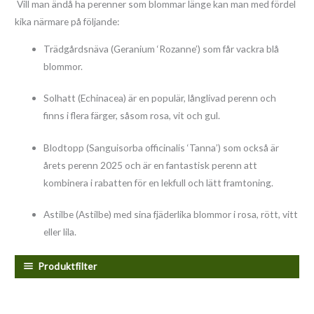
Vill man ändå ha perenner som blommar länge kan man med fördel
kika närmare på följande:
Trädgårdsnäva (Geranium ‘Rozanne’) som får vackra blå
blommor.
Solhatt (Echinacea) är en populär, långlivad perenn och
finns i flera färger, såsom rosa, vit och gul.
Blodtopp (Sanguisorba officinalis ‘Tanna’) som också är
årets perenn 2025 och är en fantastisk perenn att
kombinera i rabatten för en lekfull och lätt framtoning.
Astilbe (Astilbe) med sina fjäderlika blommor i rosa, rött, vitt
eller lila.
Produktfilter