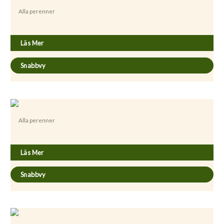
Alla perenner
Achillea filipendulina ’Parkers Variety’
Läs Mer
Snabbvy
Alla perenner
Achillea millefolium ´Cassis´
Läs Mer
Snabbvy