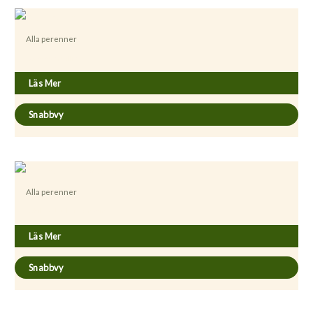
Alla perenner
Acanthus mollis
Läs Mer
Snabbvy
Alla perenner
Achillea ’Little Moonshine’
Läs Mer
Snabbvy