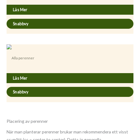
Läs Mer
Snabbvy
Alla perenner
Achillea ptarmica ’Boule de Neige’
Läs Mer
Snabbvy
Placering av perenner
När man planterar perenner brukar man rekommendera ett visst
cc-mått (cc = center to center). Detta är generella