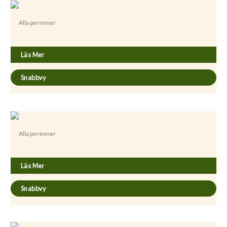
Alla perenner
Achillea ’Moonshine’
Läs Mer
Snabbvy
Alla perenner
Achillea ageratifolia
Läs Mer
Snabbvy