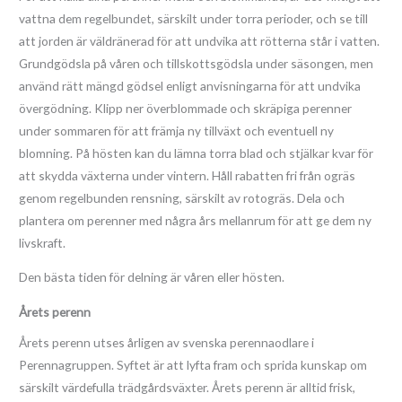
vattna dem regelbundet, särskilt under torra perioder, och se till
att jorden är väldränerad för att undvika att rötterna står i vatten.
Grundgödsla på våren och tillskottsgödsla under säsongen, men
använd rätt mängd gödsel enligt anvisningarna för att undvika
övergödning. Klipp ner överblommade och skräpiga perenner
under sommaren för att främja ny tillväxt och eventuell ny
blomning. På hösten kan du lämna torra blad och stjälkar kvar för
att skydda växterna under vintern. Håll rabatten fri från ogräs
genom regelbunden rensning, särskilt av rotogräs. Dela och
plantera om perenner med några års mellanrum för att ge dem ny
livskraft.
Den bästa tiden för delning är våren eller hösten.
Årets perenn
Årets perenn utses årligen av svenska perennaodlare i
Perennagruppen. Syftet är att lyfta fram och sprida kunskap om
särskilt värdefulla trädgårdsväxter. Årets perenn är alltid frisk,