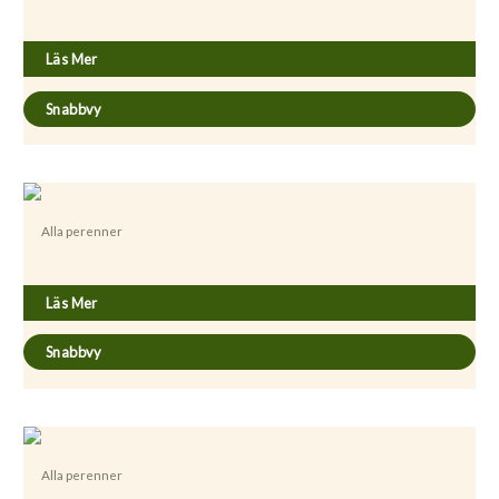
Achillea millefolium ’Paprika’
Läs Mer
Snabbvy
Alla perenner
Achillea millefolium ’Red Velvet’
Läs Mer
Snabbvy
Alla perenner