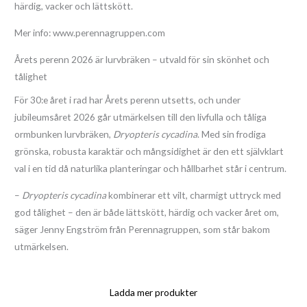
härdig, vacker och lättskött.
Mer info:
www.perennagruppen.com
Årets perenn 2026 är lurvbräken – utvald för sin skönhet och
tålighet
För 30:e året i rad har Årets perenn utsetts, och under
jubileumsåret 2026 går utmärkelsen till den livfulla och tåliga
ormbunken lurvbräken,
Dryopteris cycadina
. Med sin frodiga
grönska, robusta karaktär och mångsidighet är den ett självklart
val i en tid då naturlika planteringar och hållbarhet står i centrum.
–
Dryopteris cycadina
kombinerar ett vilt, charmigt uttryck med
god tålighet – den är både lättskött, härdig och vacker året om,
säger Jenny Engström från Perennagruppen, som står bakom
utmärkelsen.
Ladda mer produkter