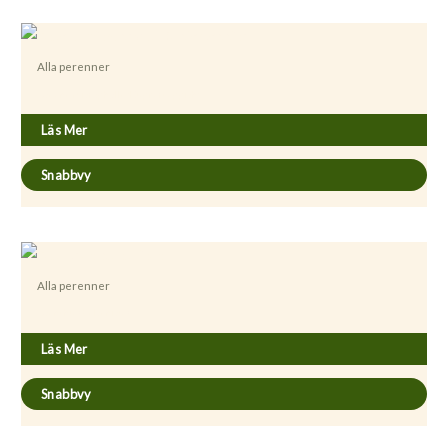
Alla perenner
Acaena microphylla ’Kupferteppich’
Läs Mer
Snabbvy
Alla perenner
Acanthus balcanicus
Läs Mer
Snabbvy