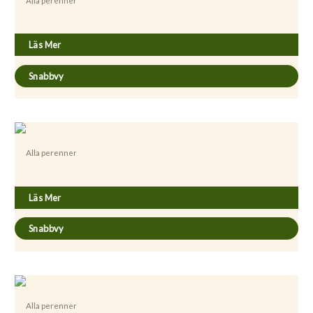
Alla perenner
Achillea millefolium ’Cerise Queen’
Läs Mer
Snabbvy
Alla perenner
Achillea millefolium ’Credo’
Läs Mer
Snabbvy
Alla perenner