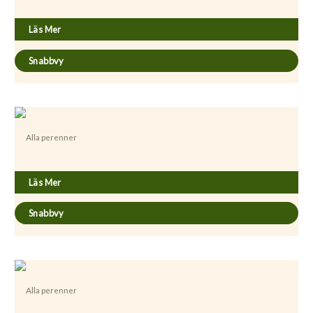
Achillea millefolium ’Schneetaler’
Läs Mer
Snabbvy
Alla perenner
Achillea millefolium ’Terracotta’
Läs Mer
Snabbvy
Alla perenner
Achillea millefolium ’Walther Funcke’