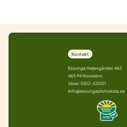
Kontakt
Essunga Heljesgården 462
465 94 Nossebro
Växel: 0512-52001
info@essungaplantskola.se