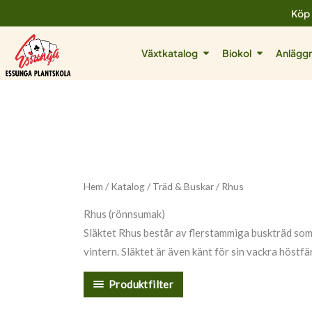
Hoppa
Köp 
till
innehåll
Öppna Växtkatalog
Öppna Biok
Växtkatalog
Biokol
Anläggn
Hem
/
Katalog
/
Träd & Buskar
/ Rhus
Rhus (rönnsumak)
Släktet Rhus består av flerstammiga buskträd som 
vintern. Släktet är även känt för sin vackra höstf
Produktfilter