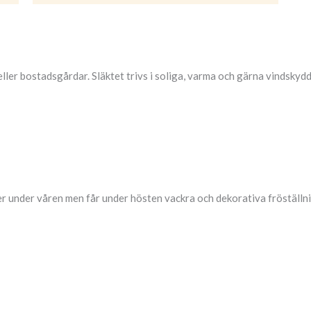
ler bostadsgårdar. Släktet trivs i soliga, varma och gärna vindskydd
r under våren men får under hösten vackra och dekorativa fröställni