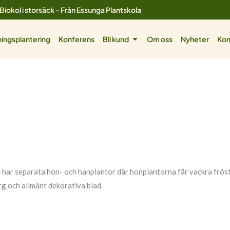
Biokol i storsäck - Från Essunga Plantskola
ol
Öppna Bli kund
ingsplantering
Konferens
Bli kund
Om oss
Nyheter
Kon
har separata hon- och hanplantor där honplantorna får vackra fröstä
ärg och allmänt dekorativa blad.