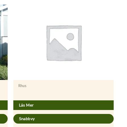
Rhus
Rhus typhina ’Dissecta’
Läs Mer
Snabbvy