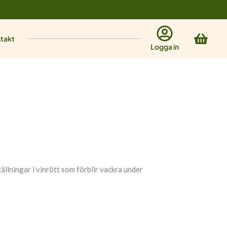
Varu
takt
Logga in
llningar i vinrött som förblir vackra under