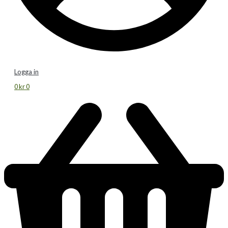
Logga in
0
kr
0