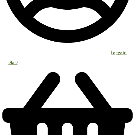
Logga in
0
kr
0