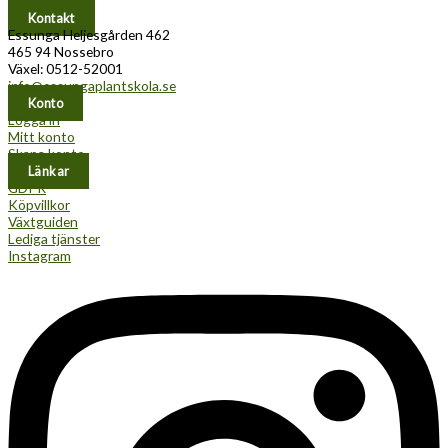
Kontakt
Essunga Heljesgården 462
465 94 Nossebro
Växel: 0512-52001
info@essungaplantskola.se
Konto
Logga in
Mitt konto
Skapa konto
Länkar
GDPR
Köpvillkor
Växtguiden
Lediga tjänster
Instagram