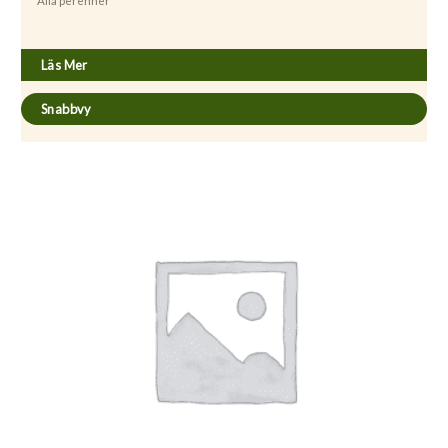
Alla perenner
Aquilegia caerulea ’Crimson Star’
Läs Mer
Snabbvy