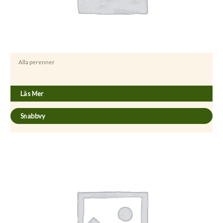
Alla perenner
Aster novi-belgii ’Neron’
Läs Mer
Snabbvy