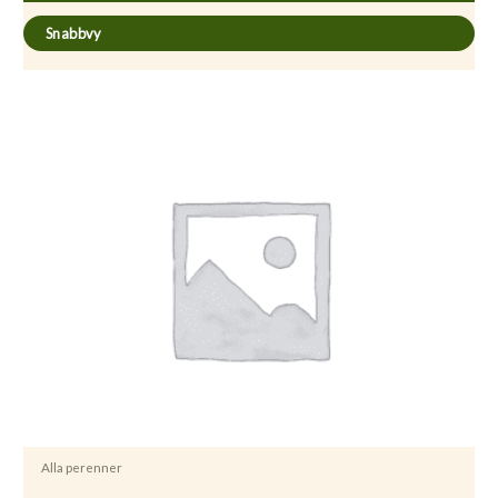
Snabbvy
Alla perenner
Alcea rosea ’Pleniflora’ (Mörkröd)