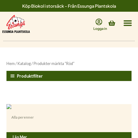
Hoppa
Köp Biokol i storsäck - Från Essunga Plantskola
till
innehåll
Varukorg
Logga in
Hem
/
Katalog
/ Produkter märkta ”Röd”
Produktfilter
Alla perenner
Achillea millefolium ’Paprika’
Läs Mer