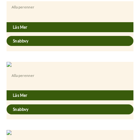
Alla perenner
Alcea rosea ’Pleniflora’ (Röd)
Läs Mer
Snabbvy
Alla perenner
Antennaria dioica ’Rotes Wunder’
Läs Mer
Snabbvy