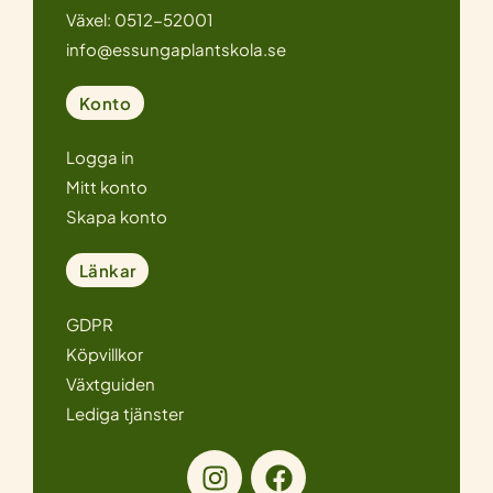
Växel: 0512-52001
info@essungaplantskola.se
Konto
Logga in
Mitt konto
Skapa konto
Länkar
GDPR
Köpvillkor
Växtguiden
Lediga tjänster
I
F
n
a