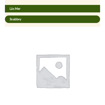
Aster novae-anglia ’Alma Pötschke’
Läs Mer
Snabbvy