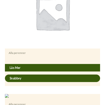
Alla perenner
Astilbe ´Younique Carmine´ (PBR)
Läs Mer
Snabbvy
Alla perenner