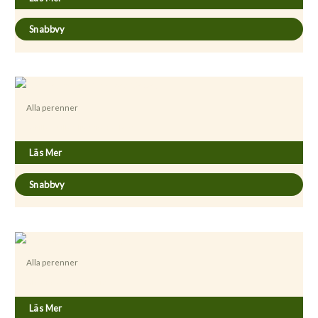
Snabbvy
Alla perenner
Achillea millefolium ’Red Velvet’
Läs Mer
Snabbvy
Alla perenner
Alcea rosea ’Mars Magic’
Läs Mer