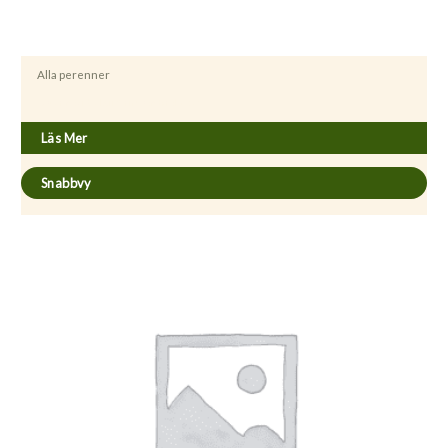
Alla perenner
Aster novi-belgii ’Crimson Brokade’
Läs Mer
Snabbvy