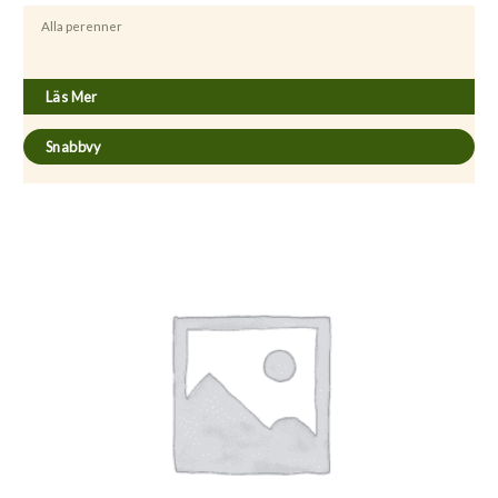
Alla perenner
Aster novae-anglia ’Rubinschatz’
Läs Mer
Snabbvy