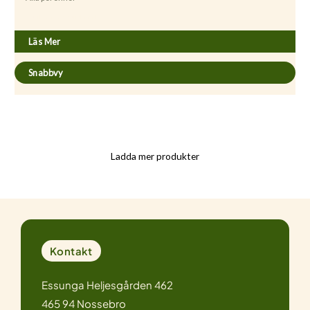
Astilbe arendsii ’Fanal’
Läs Mer
Snabbvy
Ladda mer produkter
Kontakt
Essunga Heljesgården 462
465 94 Nossebro