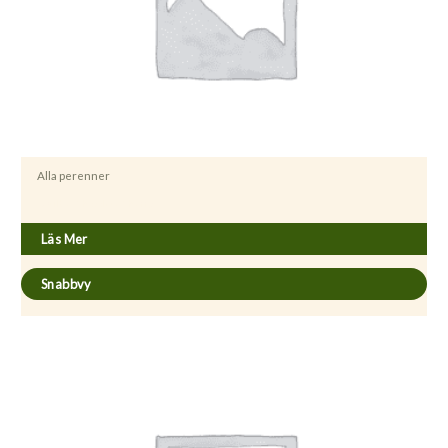
Alla perenner
Astilbe ´Chocolate Cherry´
Läs Mer
Snabbvy