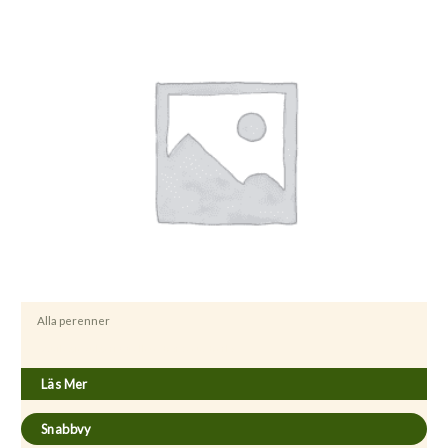
Alla perenner
Aquilegia vulgaris stellata ´Bordeaux Barlow´
Läs Mer
Snabbvy