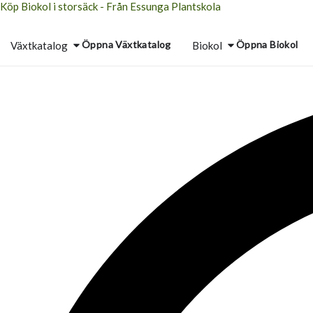
Köp Biokol i storsäck - Från Essunga Plantskola
Hoppa
till
Öppna Växtkatalog
Öppna Biokol
Växtkatalog
Biokol
innehåll