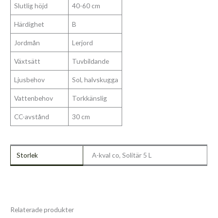
Slutlig höjd
40-60 cm
Härdighet
B
Jordmån
Lerjord
Växtsätt
Tuvbildande
Ljusbehov
Sol, halvskugga
Vattenbehov
Torkkänslig
CC-avstånd
30 cm
Storlek
A-kval co, Solitär 5 L
Relaterade produkter