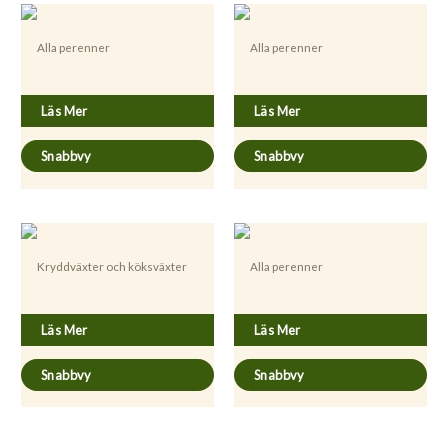
Alla perenner
Alla perenner
Allium sativum
Artemisia absinthium
Läs Mer
Läs Mer
Snabbvy
Snabbvy
Kryddväxter och köksväxter
Alla perenner
Levisticum officinale
Allium ursinum
Läs Mer
Läs Mer
Snabbvy
Snabbvy