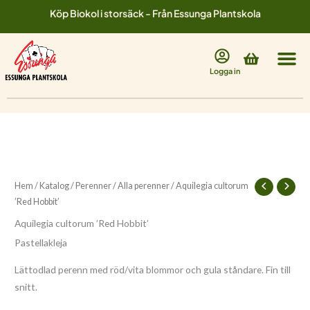
Hoppa
Köp Biokol i storsäck - Från Essunga Plantskola
till
innehåll
Varukorg
Logga in
Hem
/
Katalog
/
Perenner
/
Alla perenner
/ Aquilegia cultorum
’Red Hobbit’
Aquilegia cultorum ’Red Hobbit’
Pastellakleja
Lättodlad perenn med röd/vita blommor och gula ståndare. Fin till
snitt.