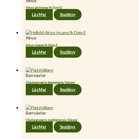
Alnus
Alnus glutinosa fk Fyris E
Läs Mer
Snabbvy
Alnus
Alnus incana fk Deje E
Läs Mer
Snabbvy
Barrväxter
Chamaecyparis lawsoniana ’Ivonne’
Läs Mer
Snabbvy
Barrväxter
Chamaecyparis nootkatensis ’Glauca’
Läs Mer
Snabbvy