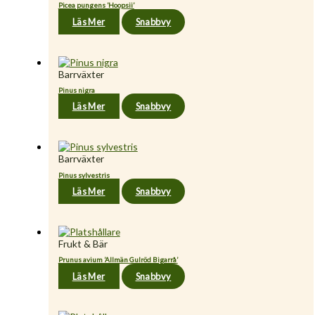
Picea pungens ’Hoopsii’
Läs Mer
Snabbvy
Barrväxter
Pinus nigra
Läs Mer
Snabbvy
Barrväxter
Pinus sylvestris
Läs Mer
Snabbvy
Frukt & Bär
Prunus avium ’Allmän Gulröd Bigarrå’
Läs Mer
Snabbvy