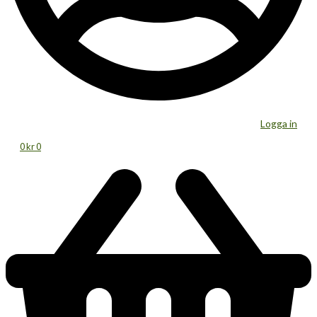
Logga in
0
kr
0