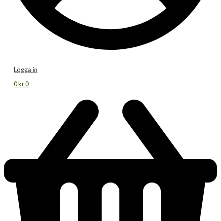
Logga in
0
kr
0