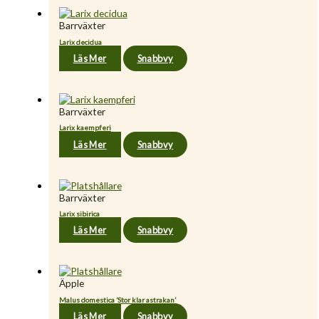
Barrväxter
Larix decidua
Läs Mer
Snabbvy
Barrväxter
Larix kaempferi
Läs Mer
Snabbvy
Barrväxter
Larix sibirica
Läs Mer
Snabbvy
Äpple
Malus domestica ’Stor klar astrakan’
Läs Mer
Snabbvy