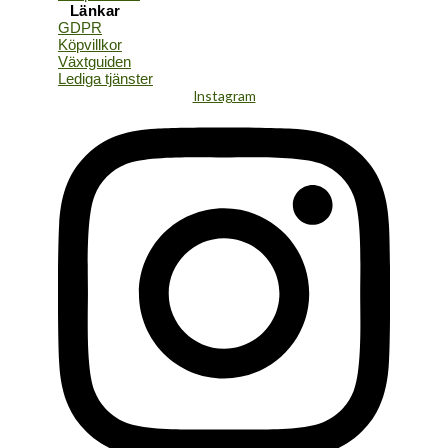
Länkar
GDPR
Köpvillkor
Växtguiden
Lediga tjänster
Instagram