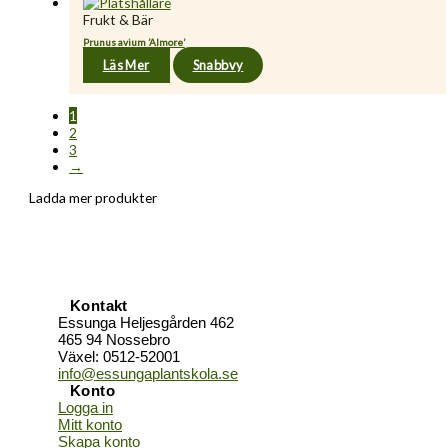
Frukt & Bär
Prunus avium ’Almore’
Läs Mer
Snabbvy
1
2
3
→
Ladda mer produkter
Kontakt
Essunga Heljesgården 462
465 94 Nossebro
Växel: 0512-52001
info@essungaplantskola.se
Konto
Logga in
Mitt konto
Skapa konto