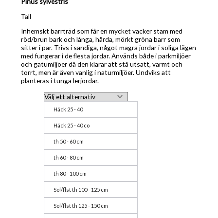
Pinus sylvestris
Tall
Inhemskt barrträd som får en mycket vacker stam med
röd/brun bark och långa, hårda, mörkt gröna barr som
sitter i par. Trivs i sandiga, något magra jordar i soliga lägen
med fungerar i de flesta jordar. Används både i parkmiljöer
och gatumiljöer då den klarar att stå utsatt, varmt och
torrt, men är även vanlig i naturmiljöer. Undviks att
planteras i tunga lerjordar.
Häck 25 - 40
Häck 25 - 40 co
th 50 - 60 cm
th 60 - 80 cm
th 80 - 100 cm
Sol/flst th 100 - 125 cm
Sol/flst th 125 - 150 cm