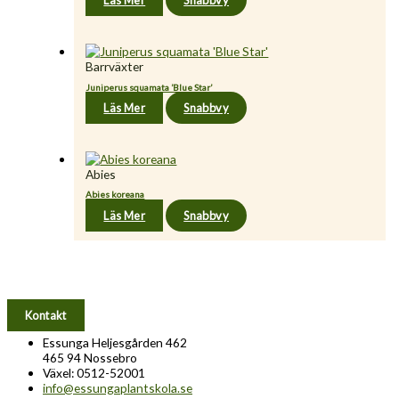
Läs Mer
Snabbvy
Barrväxter
Juniperus squamata ’Blue Star’
Läs Mer
Snabbvy
Abies
Abies koreana
Läs Mer
Snabbvy
Kontakt
Essunga Heljesgården 462
465 94 Nossebro
Växel: 0512-52001
info@essungaplantskola.se