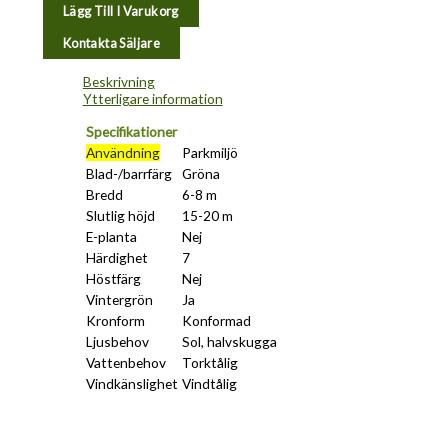
Lägg Till I Varukorg
Kontakta Säljare
Beskrivning
Ytterligare information
Specifikationer
Användning
Parkmiljö
Blad-/barrfärg
Gröna
Bredd
6-8 m
Slutlig höjd
15-20 m
E-planta
Nej
Härdighet
7
Höstfärg
Nej
Vintergrön
Ja
Kronform
Konformad
Ljusbehov
Sol, halvskugga
Vattenbehov
Torktålig
Vindkänslighet
Vindtålig