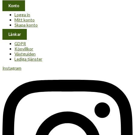
Konto
Logga in
Mitt konto
Skapa konto
Länkar
GDPR
Köpvillkor
Växtguiden
Lediga tjänster
Instagram