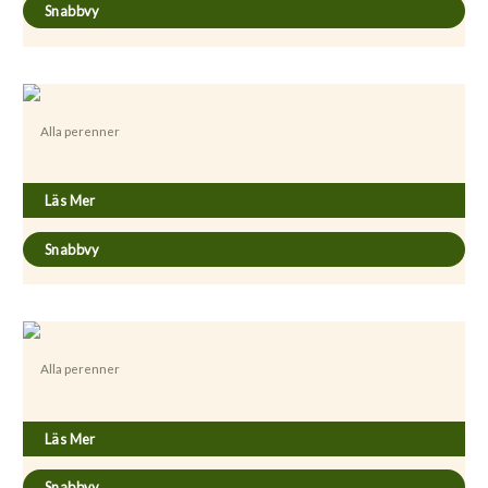
Snabbvy
Alla perenner
Achillea ’Moonshine’
Läs Mer
Snabbvy
Alla perenner
Achillea filipendulina ’Coronation Gold”
Läs Mer
Snabbvy