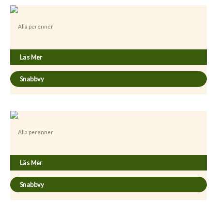
Alla perenner
Artemisia arborescent ’Powis Castle’
Läs Mer
Snabbvy
Alla perenner
Aurinia saxatile ’Compactum’
Läs Mer
Snabbvy