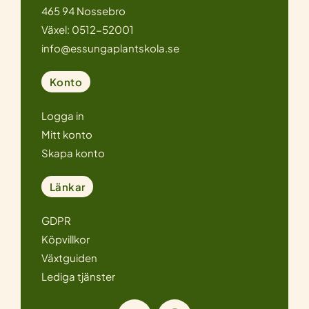
465 94 Nossebro
Växel: 0512-52001
info@essungaplantskola.se
Konto
Logga in
Mitt konto
Skapa konto
Länkar
GDPR
Köpvillkor
Växtguiden
Lediga tjänster
I
F