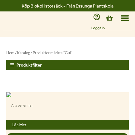
Hoppa
Köp Biokol i storsäck - Från Essunga Plantskola
till
Varukorg
innehåll
Logga in
Hem
/
Katalog
/ Produkter märkta ”Gul”
Produktfilter
Alla perenner
Achillea ’Little Moonshine’
Läs Mer