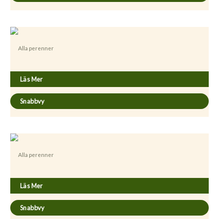
Alla perenner
Agastache ’Summer Glow’
Läs Mer
Snabbvy
Alla perenner
Alcea rosea ’Pleniflora’ (Gul)
Läs Mer
Snabbvy