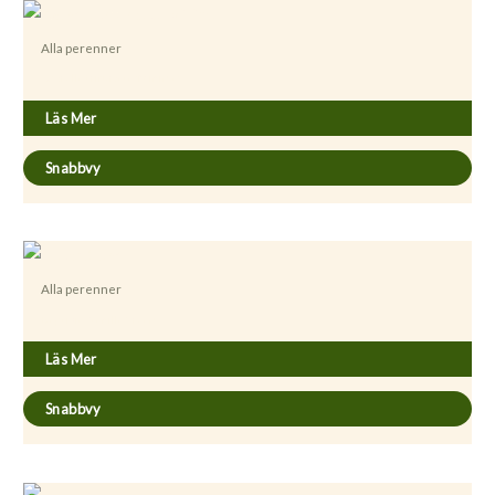
Alla perenner
Azorella trifurcata ’Minima’
Läs Mer
Snabbvy
Alla perenner
Baptisia ´Vanilla Cream´
Läs Mer
Snabbvy