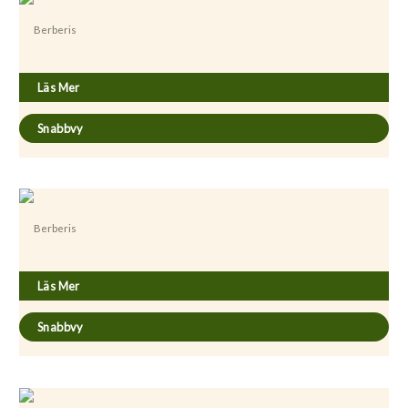
Berberis
Berberis thunbergii
Läs Mer
Snabbvy
Berberis
Berberis thunbergii ’Atropurpurea Nana’
Läs Mer
Snabbvy