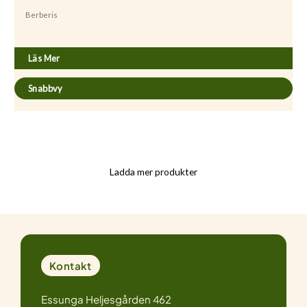
Berberis
Berberis thunbergii ’Atropurpurea’
Läs Mer
Snabbvy
Ladda mer produkter
Kontakt
Essunga Heljesgården 462