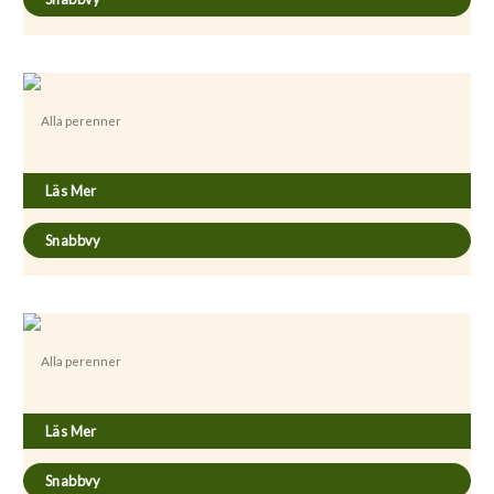
Alla perenner
Achillea filipendulina ’Parkers Variety’
Läs Mer
Snabbvy
Alla perenner
Achillea millefolium ’Credo’
Läs Mer
Snabbvy