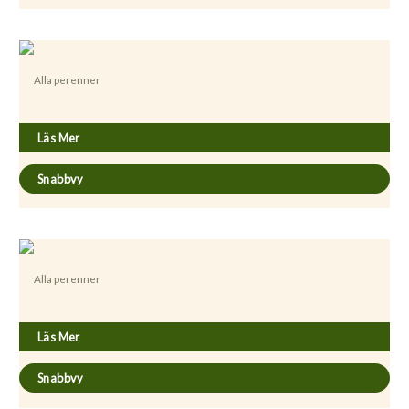
Alla perenner
Alyssum montanum ’Berggold’
Läs Mer
Snabbvy
Alla perenner
Anemone multifida ’Major’
Läs Mer
Snabbvy