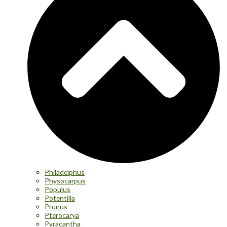
Philadelphus
Physocarpus
Populus
Potentilla
Prunus
Pterocarya
Pyracantha