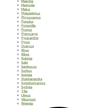
Maackia
Magnolia
Malus
Philadelphus
Physocarpus
Populus
Potentilla
Prunus
Pterocarya
Pyracantha
Pyrus
Quercus
Rhus
Ribes
Robinia
Salix
Sambucus
Sorbus
Spiraea
Stephanandra
Symphoricarpos
Syringa
Tilia
Ulmus
Viburnum
Weigela