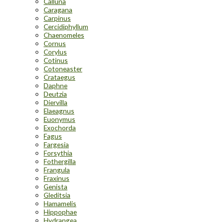
Calluna
Caragana
Carpinus
Cercidiphyllum
Chaenomeles
Cornus
Corylus
Cotinus
Cotoneaster
Crataegus
Daphne
Deutzia
Diervilla
Elaeagnus
Euonymus
Exochorda
Fagus
Fargesia
Forsythia
Fothergilla
Frangula
Fraxinus
Genista
Gleditsia
Hamamelis
Hippophae
Hydrangea