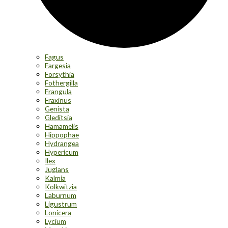
Fagus
Fargesia
Forsythia
Fothergilla
Frangula
Fraxinus
Genista
Gleditsia
Hamamelis
Hippophae
Hydrangea
Hypericum
Ilex
Juglans
Kalmia
Kolkwitzia
Laburnum
Ligustrum
Lonicera
Lycium