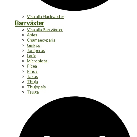
Visa alla Häckväxter
Barrväxter
Visa alla Barrväxter
Abies
Chamaecyparis
Ginkgo
Juniperus
Larix
Microbiota
Picea
Pinus
Taxus
Thuja
Thujopsis
Tsuga