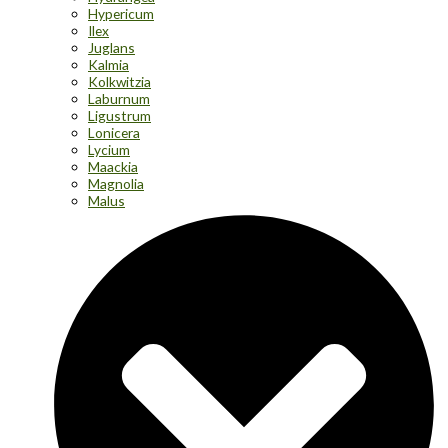
Hypericum
Ilex
Juglans
Kalmia
Kolkwitzia
Laburnum
Ligustrum
Lonicera
Lycium
Maackia
Magnolia
Malus