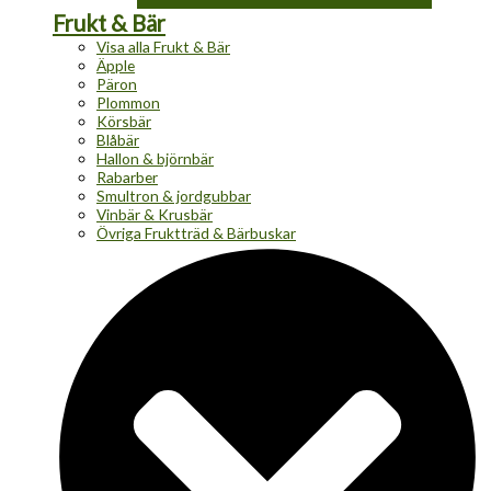
Frukt & Bär
Visa alla Frukt & Bär
Äpple
Päron
Plommon
Körsbär
Blåbär
Hallon & björnbär
Rabarber
Smultron & jordgubbar
Vinbär & Krusbär
Övriga Fruktträd & Bärbuskar