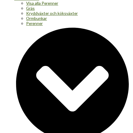
Visa alla Perenner
Gräs
Kryddväxter och köksväxter
Ormbunkar
Perenner