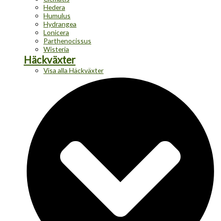
Hedera
Humulus
Hydrangea
Lonicera
Parthenocissus
Wisteria
Häckväxter
Visa alla Häckväxter