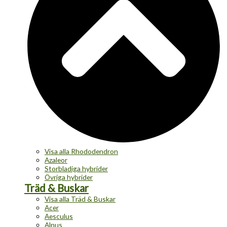
Visa alla Rhododendron
Azaleor
Storbladiga hybrider
Övriga hybrider
Träd & Buskar
Visa alla Träd & Buskar
Acer
Aesculus
Alnus