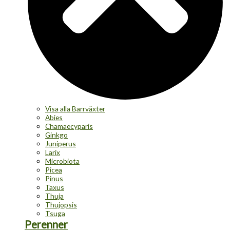
Visa alla Barrväxter
Abies
Chamaecyparis
Ginkgo
Juniperus
Larix
Microbiota
Picea
Pinus
Taxus
Thuja
Thujopsis
Tsuga
Perenner