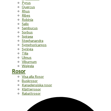
Pyrus
Quercus
Rhus
Ribes
Robinia
Salix
Sambucus
Sorbus
Spiraea
Stephanandra
Symphoricarpos
Syringa
Tilia
Ulmus
Viburnum
Weigela
Rosor
Visa alla Rosor
Buskrosor
Kanadensiska rosor
Klätterrosor
Rabattrosor