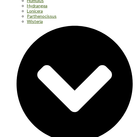
Humulus
Hydrangea
Lonicera
Parthenocissus
Wisteria