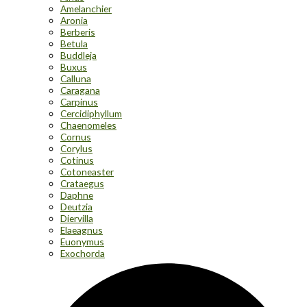
Amelanchier
Aronia
Berberis
Betula
Buddleja
Buxus
Calluna
Caragana
Carpinus
Cercidiphyllum
Chaenomeles
Cornus
Corylus
Cotinus
Cotoneaster
Crataegus
Daphne
Deutzia
Diervilla
Elaeagnus
Euonymus
Exochorda