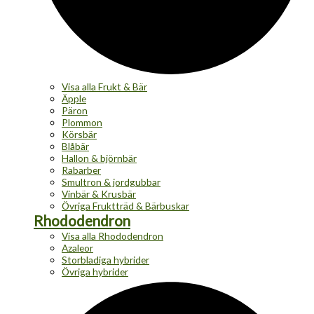
Visa alla Frukt & Bär
Äpple
Päron
Plommon
Körsbär
Blåbär
Hallon & björnbär
Rabarber
Smultron & jordgubbar
Vinbär & Krusbär
Övriga Fruktträd & Bärbuskar
Rhododendron
Visa alla Rhododendron
Azaleor
Storbladiga hybrider
Övriga hybrider