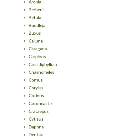
Aronia
Berberis
Betula
Buddleja
Buxus
Calluna
Caragana
Carpinus
Cercidiphyllum
Chaenomeles
Cornus
Corylus
Cotinus
Cotoneaster
Crataegus
Cytisus
Daphne
Deutzia