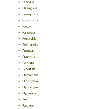
Diervilla
Elaeagnus
Euonymus
Exochorda
Fagus
Fargesia
Forsythia
Fothergilla
Frangula
Fraxinus
Genista
Gleditsia
Hamamelis
Hippophae
Hydrangea
Hypericum
Ilex
Juglans