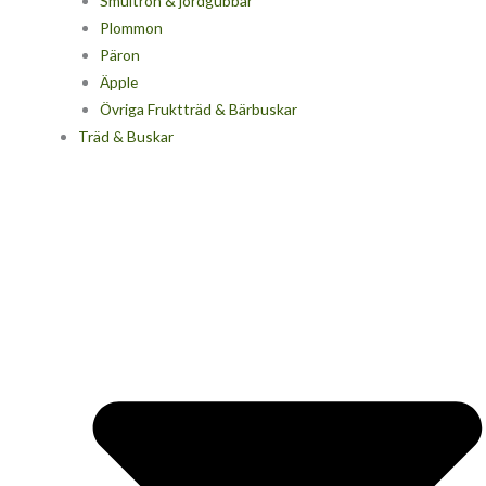
Smultron & jordgubbar
Plommon
Päron
Äpple
Övriga Fruktträd & Bärbuskar
Träd & Buskar