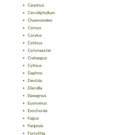
Carpinus
Cercidiphyllum
Chaenomeles
Cornus
Corylus
Cotinus
Cotoneaster
Crataegus
Cytisus
Daphne
Deutzia
Diervilla
Elaeagnus
Euonymus
Exochorda
Fagus
Fargesia
Forsythia