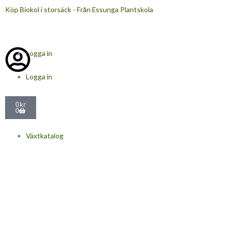
Hoppa
Köp Biokol i storsäck - Från Essunga Plantskola
till
innehåll
Logga in
Logga in
Varukorg
0
kr
0
Växtkatalog