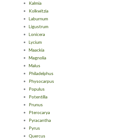
Kalmia
Kolkwitzia
Laburnum
Ligustrum
Lonicera
Lycium
Maackia
Magnolia
Malus
Philadelphus
Physocarpus
Populus
Potentilla
Prunus
Pterocarya
Pyracantha
Pyrus
Quercus