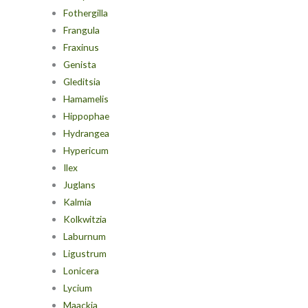
Fothergilla
Frangula
Fraxinus
Genista
Gleditsia
Hamamelis
Hippophae
Hydrangea
Hypericum
Ilex
Juglans
Kalmia
Kolkwitzia
Laburnum
Ligustrum
Lonicera
Lycium
Maackia