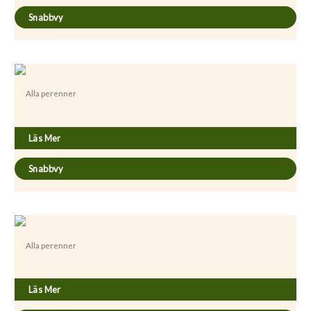
Snabbvy
Alla perenner
Astilbe chinensis var. Taquetii ’Purpurkerze’
Läs Mer
Snabbvy
Alla perenner
Calamagrostis brachyticha
Läs Mer