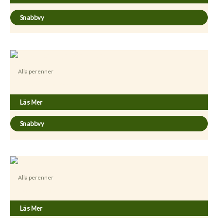
Snabbvy
Alla perenner
Aster novi-belgii ’White Ladies’
Läs Mer
Snabbvy
Alla perenner
Astilbe ´Chocolate Cherry´
Läs Mer