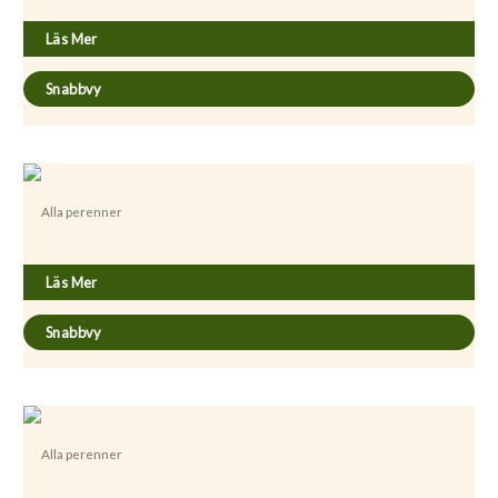
Läs Mer
Snabbvy
Alla perenner
Aconitum napellus
Läs Mer
Snabbvy
Alla perenner
Aconitum napellus ’Album’