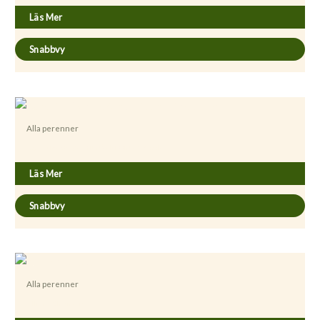
Läs Mer
Snabbvy
Alla perenner
Ageratina (Eupatorium) altissima ’Chocolate’
Läs Mer
Snabbvy
Alla perenner
Allium ’Gladiator’