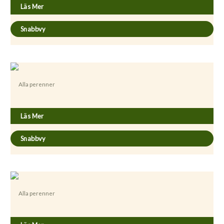
Läs Mer
Snabbvy
Alla perenner
Allium ’Mount Everest’
Läs Mer
Snabbvy
Alla perenner
Anemone tomentosa ’Föräldrahemmet’ GK ®