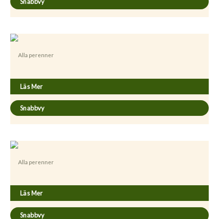
Snabbvy
Alla perenner
Delphinium ’Moonlight’
Läs Mer
Snabbvy
Alla perenner
Delphinium Highlander-serien ’Cha-Cha’
Läs Mer
Snabbvy