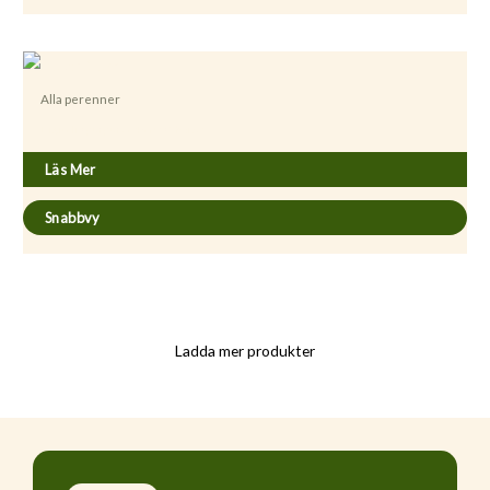
Alla perenner
Digitalis purpurea ’Pam’s Choice’
Läs Mer
Snabbvy
Ladda mer produkter