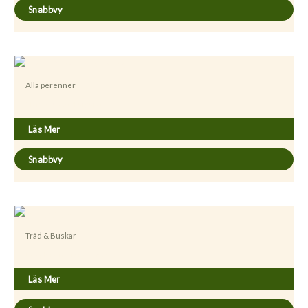
Snabbvy
Alla perenner
Clematis recta ’Purpurea’
Läs Mer
Snabbvy
Träd & Buskar
Dasiphora fruticosa ’Sandved’
Läs Mer