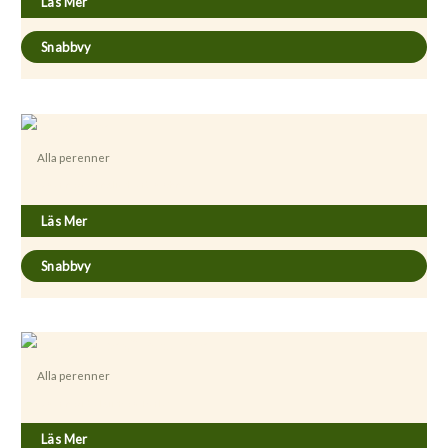
Läs Mer
Snabbvy
Alla perenner
Aster novae-anglia ’Herbstschnee’
Läs Mer
Snabbvy
Alla perenner
Aster novi-belgii ’Rosa Perle’
Läs Mer