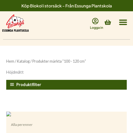
Hoppa
Köp Biokol i storsäck - Från Essunga Plantskola
till
innehåll
Varukorg
Logga in
Hem
/
Katalog
/ Produkter märkta ”100 - 120 cm”
Höjdmått
Produktfilter
Alla perenner
Achillea filipendulina ’Parkers Variety’