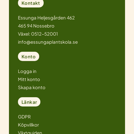
Kontakt
Essunga Heljesgården 462
465 94 Nossebro
Växel: 0512-52001
info@essungaplantskola.se
Konto
Logga in
Mitt konto
Skapa konto
Länkar
GDPR
Köpvillkor
Växtguiden