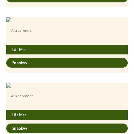
Alla perenner
Delphinium Highlander-serien ’Morning Sunrise’
Läs Mer
Snabbvy
Alla perenner
Digitalis ferruginea ’Gigantea’
Läs Mer
Snabbvy