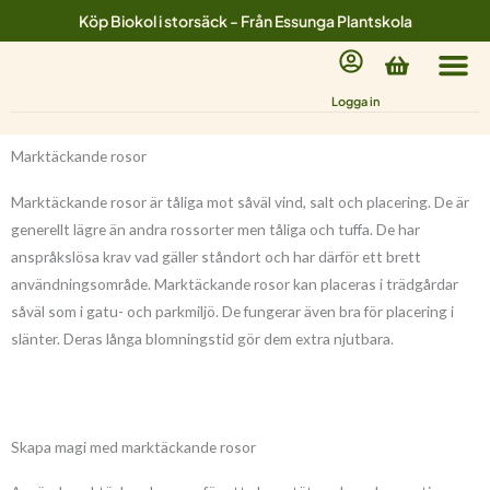
Hoppa
Köp Biokol i storsäck - Från Essunga Plantskola
till
Varukorg
innehåll
Logga in
Marktäckande rosor
Marktäckande rosor är tåliga mot såväl vind, salt och placering. De är
generellt lägre än andra rossorter men tåliga och tuffa. De har
anspråkslösa krav vad gäller ståndort och har därför ett brett
användningsområde. Marktäckande rosor kan placeras i trädgårdar
såväl som i gatu- och parkmiljö. De fungerar även bra för placering i
slänter. Deras långa blomningstid gör dem extra njutbara.
Skapa magi med marktäckande rosor