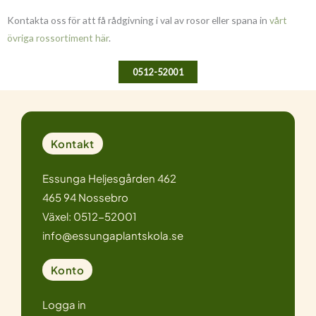
Kontakta oss för att få rådgivning i val av rosor eller spana in
vårt
övriga rossortiment här
.
0512-52001
Kontakt
Essunga Heljesgården 462
465 94 Nossebro
Växel: 0512-52001
info@essungaplantskola.se
Konto
Logga in