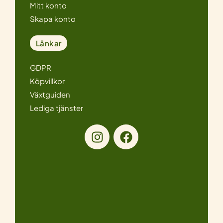
Mitt konto
Skapa konto
Länkar
GDPR
Köpvillkor
Växtguiden
Lediga tjänster
I
F
n
a
s
c
t
e
a
b
g
o
r
o
a
k