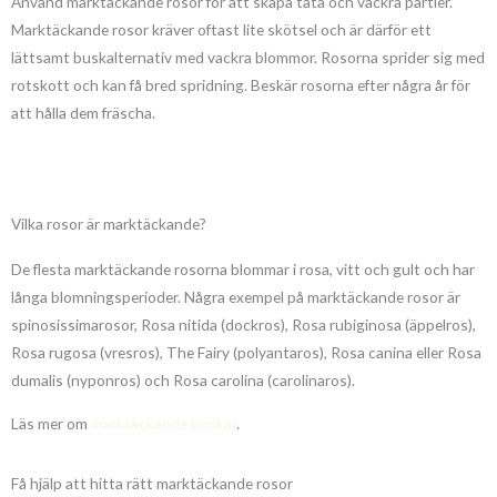
Använd marktäckande rosor för att skapa täta och vackra partier.
Marktäckande rosor kräver oftast lite skötsel och är därför ett
lättsamt buskalternativ med vackra blommor. Rosorna sprider sig med
rotskott och kan få bred spridning. Beskär rosorna efter några år för
att hålla dem fräscha.
Vilka rosor är marktäckande?
De flesta marktäckande rosorna blommar i rosa, vitt och gult och har
långa blomningsperioder. Några exempel på marktäckande rosor är
spinosissimarosor, Rosa nitida (dockros), Rosa rubiginosa (äppelros),
Rosa rugosa (vresros), The Fairy (polyantaros), Rosa canina eller Rosa
dumalis (nyponros) och Rosa carolina (carolinaros).
Läs mer om
marktäckande buskar
.
Få hjälp att hitta rätt marktäckande rosor