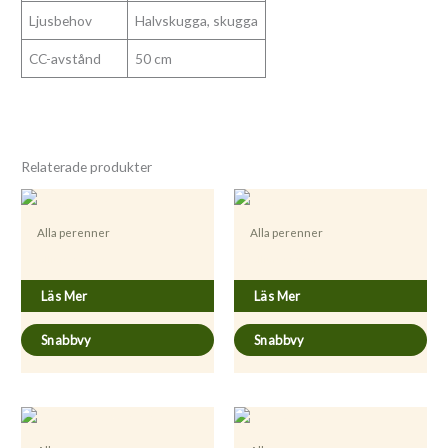
Ljusbehov
Halvskugga, skugga
CC-avstånd
50 cm
Relaterade produkter
Alla perenner
Alla perenner
Allium sativum
Allium ursinum
Läs Mer
Läs Mer
Snabbvy
Snabbvy