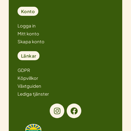
Konto
Logga in
Mitt konto
Skapa konto
Länkar
GDPR
Köpvillkor
Växtguiden
Lediga tjänster
I
F
n
a
s
c
t
e