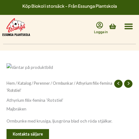
Hoppa
Köp Biokol i storsäck - Från Essunga Plantskola
till
innehåll
Varukorg
Logga in
Hem
/
Katalog
/
Perenner
/
Ormbunkar
/ Athyrium filix-femina
’Rotstiel’
Athyrium filix-femina ’Rotstiel’
Majbräken
Ormbunke med krusiga, ljusgröna blad och röda stjälkar.
Kontakta säljare