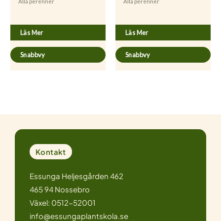
Alla perenner
Alla perenner
Hyssopus officinalis
Coriander sativum
Läs Mer
Läs Mer
Snabbvy
Snabbvy
Kontakt
Essunga Heljesgården 462
465 94 Nossebro
Växel: 0512-52001
info@essungaplantskola.se