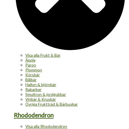
Visa alla Frukt & Bär
Äpple
Päron
Plommon
Körsbär
Blåbär
Hallon & björnbär
Rabarber
Smultron & jordgubbar
Vinbär & Krusbär
Övriga Fruktträd & Bärbuskar
Rhododendron
Visa alla Rhododendron