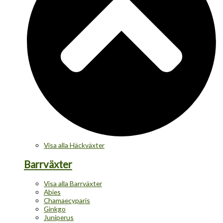
Visa alla Häckväxter
Barrväxter
Visa alla Barrväxter
Abies
Chamaecyparis
Ginkgo
Juniperus