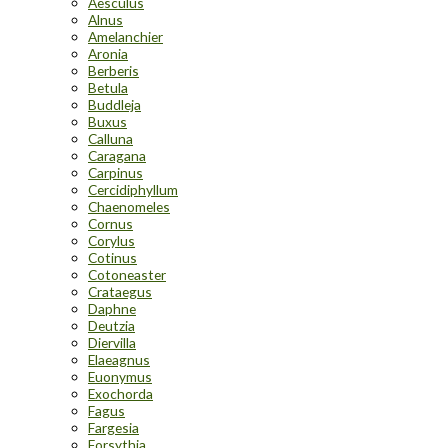
Aesculus
Alnus
Amelanchier
Aronia
Berberis
Betula
Buddleja
Buxus
Calluna
Caragana
Carpinus
Cercidiphyllum
Chaenomeles
Cornus
Corylus
Cotinus
Cotoneaster
Crataegus
Daphne
Deutzia
Diervilla
Elaeagnus
Euonymus
Exochorda
Fagus
Fargesia
Forsythia