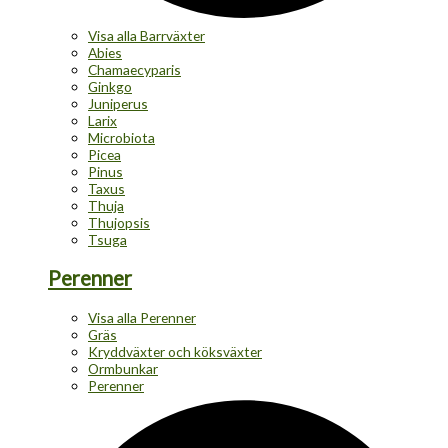
Visa alla Barrväxter
Abies
Chamaecyparis
Ginkgo
Juniperus
Larix
Microbiota
Picea
Pinus
Taxus
Thuja
Thujopsis
Tsuga
Perenner
Visa alla Perenner
Gräs
Kryddväxter och köksväxter
Ormbunkar
Perenner