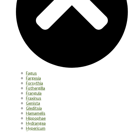
Fagus
Fargesia
Forsythia
Fothergilla
Frangula
Fraxinus
Genista
Gleditsia
Hamamelis
Hippophae
Hydrangea
Hypericum