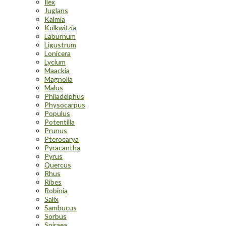
Ilex
Juglans
Kalmia
Kolkwitzia
Laburnum
Ligustrum
Lonicera
Lycium
Maackia
Magnolia
Malus
Philadelphus
Physocarpus
Populus
Potentilla
Prunus
Pterocarya
Pyracantha
Pyrus
Quercus
Rhus
Ribes
Robinia
Salix
Sambucus
Sorbus
Spiraea