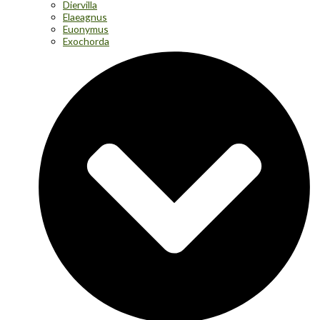
Diervilla
Elaeagnus
Euonymus
Exochorda