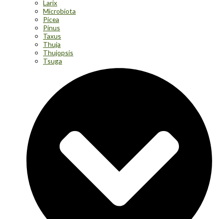
Larix
Microbiota
Picea
Pinus
Taxus
Thuja
Thujopsis
Tsuga