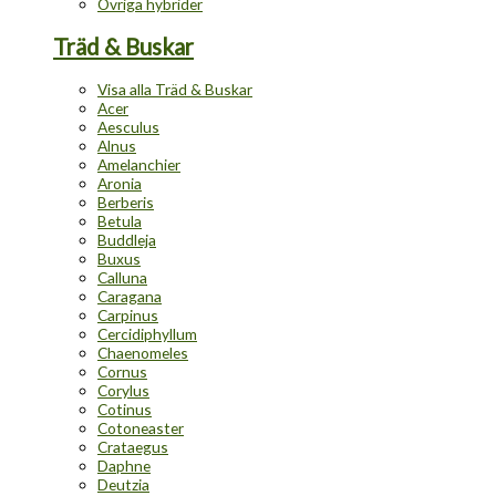
Övriga hybrider
Träd & Buskar
Visa alla Träd & Buskar
Acer
Aesculus
Alnus
Amelanchier
Aronia
Berberis
Betula
Buddleja
Buxus
Calluna
Caragana
Carpinus
Cercidiphyllum
Chaenomeles
Cornus
Corylus
Cotinus
Cotoneaster
Crataegus
Daphne
Deutzia