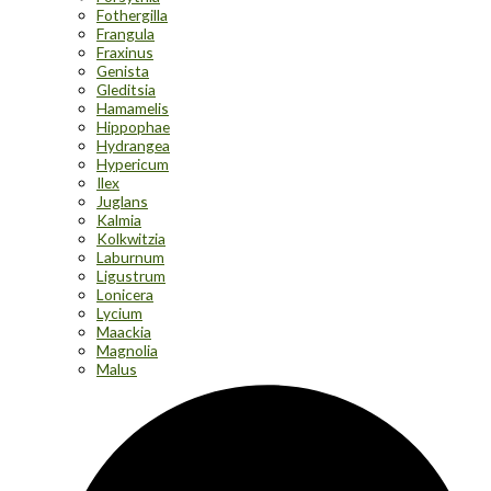
Fothergilla
Frangula
Fraxinus
Genista
Gleditsia
Hamamelis
Hippophae
Hydrangea
Hypericum
Ilex
Juglans
Kalmia
Kolkwitzia
Laburnum
Ligustrum
Lonicera
Lycium
Maackia
Magnolia
Malus