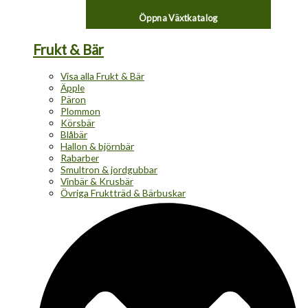
Öppna Växtkatalog
Frukt & Bär
Visa alla Frukt & Bär
Äpple
Päron
Plommon
Körsbär
Blåbär
Hallon & björnbär
Rabarber
Smultron & jordgubbar
Vinbär & Krusbär
Övriga Fruktträd & Bärbuskar