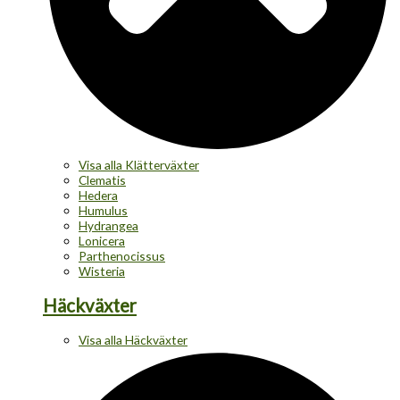
Visa alla Klätterväxter
Clematis
Hedera
Humulus
Hydrangea
Lonicera
Parthenocissus
Wisteria
Häckväxter
Visa alla Häckväxter