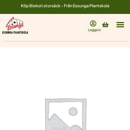
Hoppa
Köp Biokol i storsäck - Från Essunga Plantskola
till
innehåll
Varukorg
Logga in