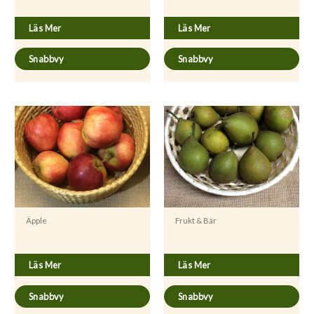
Malus domestica ’Huvitus’
Malus domestica ’Fredrik’
Läs Mer
Läs Mer
Snabbvy
Snabbvy
Äpple
Frukt & Bär
Malus domestica ’Alice’
Pyrus communis ’Gråpäron’
Läs Mer
Läs Mer
Snabbvy
Snabbvy