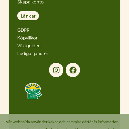
Skapa konto
Länkar
GDPR
Köpvillkor
Växtguiden
Lediga tjänster
I
F
n
a
s
c
t
e
a
b
g
o
r
o
a
k
Vår webbsida använder kakor och sammlar därför in information
m