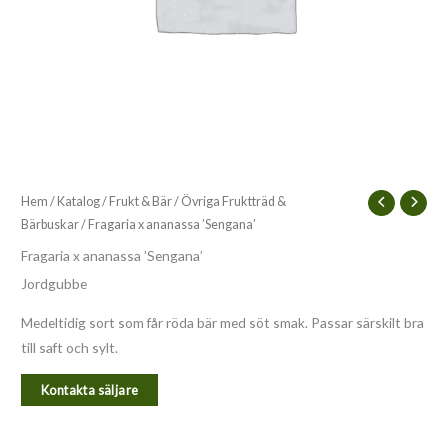
Hem
/
Katalog
/
Frukt & Bär
/
Övriga Fruktträd &
Bärbuskar
/ Fragaria x ananassa ’Sengana’
Fragaria x ananassa ’Sengana’
Jordgubbe
Medeltidig sort som får röda bär med söt smak. Passar särskilt bra
till saft och sylt.
Kontakta säljare