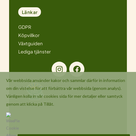
Länkar
GDPR
Köpvillkor
Växtguiden
Lediga tjänster
I
F
n
a
s
c
Vår webbsida använder kakor och sammlar därför in information
t
e
om din vistelse för att förbättra vår webbsida (genom analys).
a
b
Vänligen kolla in vår
cookies
sida för mer detaljer eller samtyck
g
o
genom att klicka på Tillåt.
r
o
a
k
m