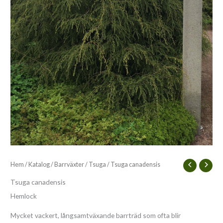
Hem
/
Katalog
/
Barrväxter
/
Tsuga
/ Tsuga canadensis
Tsuga canadensis
Hemlock
Mycket vackert, långsamtväxande barrträd som ofta blir