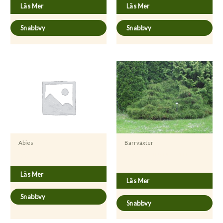
Läs Mer
Läs Mer
Snabbvy
Snabbvy
Abies
Barrväxter
Chamaecyparis pisifera ’Filifera
Abies sibirica
Nana’
Läs Mer
Läs Mer
Snabbvy
Snabbvy