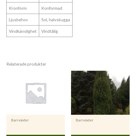
Kronform
Konformad
Ljusbehov
Sol, halvskugga
Vindkänslighet
Vindtålig
Relaterade produkter
Barrväxter
Barrväxter
Juniperus communis ’Hustad’ E
Juniperus communis ’Vemboö’ E