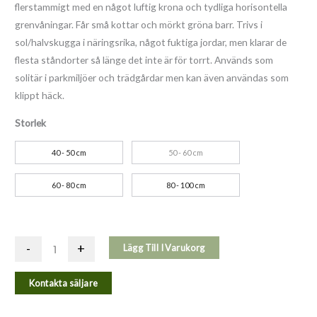
flerstammigt med en något luftig krona och tydliga horisontella
grenvåningar. Får små kottar och mörkt gröna barr. Trivs i
sol/halvskugga i näringsrika, något fuktiga jordar, men klarar de
flesta ståndorter så länge det inte är för torrt. Används som
solitär i parkmiljöer och trädgårdar men kan även användas som
klippt häck.
Storlek
40 - 50 cm
50 - 60 cm
60 - 80 cm
80 - 100 cm
-
+
Lägg Till I Varukorg
Kontakta säljare