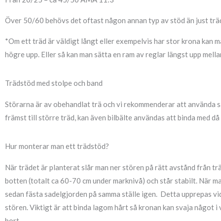
Över 50/60 behövs det oftast någon annan typ av stöd än just trä
*Om ett träd är väldigt långt eller exempelvis har stor krona kan 
högre upp. Eller så kan man sätta en ram av reglar längst upp mellan
Trädstöd med stolpe och band
Störarna är av obehandlat trä och vi rekommenderar att använda sade
främst till större träd, kan även bilbälte användas att binda med då 
Hur monterar man ett trädstöd?
När trädet är planterat slår man ner stören på rätt avstånd från tr
botten (totalt ca 60-70 cm under marknivå) och står stabilt. När m
sedan fästa sadelgjorden på samma ställe igen. Detta upprepas vid
stören. Viktigt är att binda lagom hårt så kronan kan svaja något i 
bort.