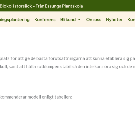
Biokol i storsäck - Från Essunga Plantskola
ol
Öppna Bli kund
ingsplantering
Konferens
Bli kund
Om oss
Nyheter
Kon
 plats för att ge de bästa förutsättningarna att kunna etablera sig p
kull, samt att hålla rotklumpen stabil så den inte kan röra sig och de 
rekommenderar modell enligt tabellen: