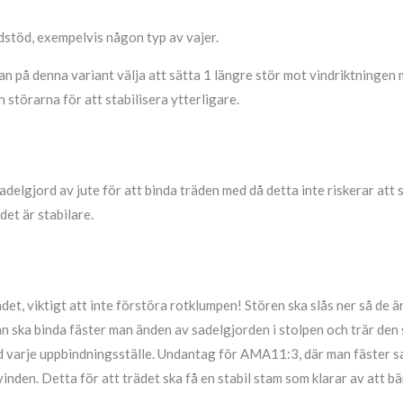
dstöd, exempelvis någon typ av vajer.
man på denna variant välja att sätta 1 längre stör mot vindriktningen
 störarna för att stabilisera ytterligare.
lgjord av jute för att binda träden med då detta inte riskerar att s
det är stabilare.
ädet, viktigt att inte förstöra rotklumpen! Stören ska slås ner så de
an ska binda fäster man änden av sadelgjorden i stolpen och trär den 
 varje uppbindningsställe. Undantag för AMA11:3, där man fäster sade
vinden. Detta för att trädet ska få en stabil stam som klarar av att b