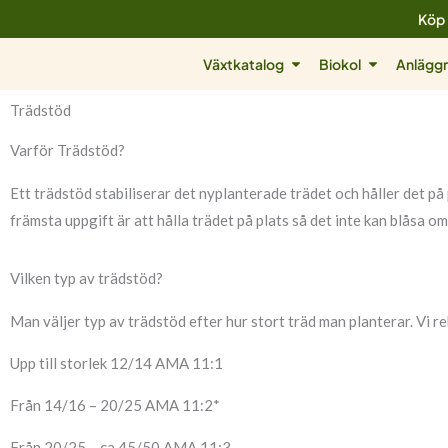
Hoppa
Köp 
till
Öppna Växtkatalog
Öppna Biok
Växtkatalog
Biokol
Anläggn
innehåll
Trädstöd
Varför Trädstöd?
Ett trädstöd stabiliserar det nyplanterade trädet och håller det på
främsta uppgift är att hålla trädet på plats så det inte kan blåsa om
Vilken typ av trädstöd?
Man väljer typ av trädstöd efter hur stort träd man planterar. Vi 
Upp till storlek 12/14 AMA 11:1
Från 14/16 – 20/25 AMA 11:2*
Från 20/25 – ca 45/50 AMA 11:3