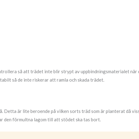
ontrollera så att trädet inte blir strypt av uppbindningsmaterialet när
bilt så de inte riskerar att ramla och skada trädet.
å. Detta är lite beroende på vilken sorts träd som är planterat då vis
r den förmultna lagom till att stödet ska tas bort.