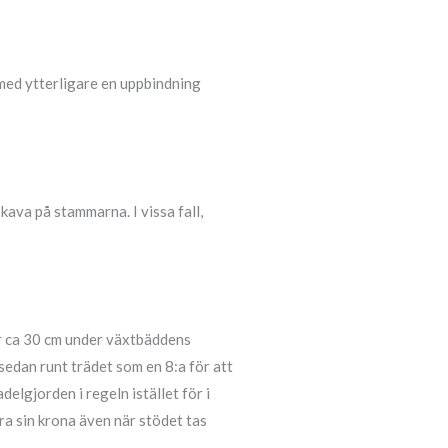
 med ytterligare en uppbindning
kava på stammarna. I vissa fall,
 är ca 30 cm under växtbäddens
sedan runt trädet som en 8:a för att
lgjorden i regeln istället för i
ära sin krona även när stödet tas