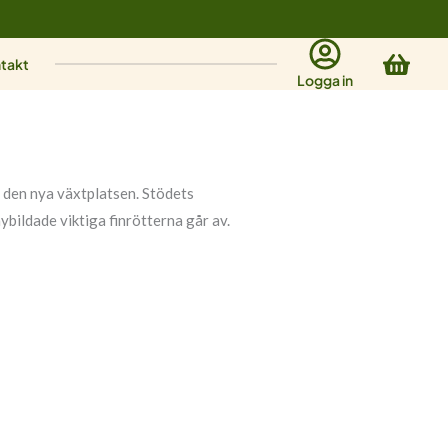
Varu
takt
Logga in
å den nya växtplatsen. Stödets
nybildade viktiga finrötterna går av.