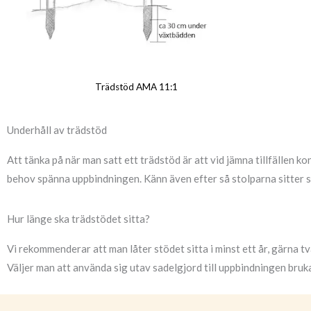
Trädstöd AMA 11:1
Underhåll av trädstöd
Att tänka på när man satt ett trädstöd är att vid jämna tillfällen k
behov spänna uppbindningen. Känn även efter så stolparna sitter sta
Hur länge ska trädstödet sitta?
Vi rekommenderar att man låter stödet sitta i minst ett år, gärna tv
Väljer man att använda sig utav sadelgjord till uppbindningen bruka