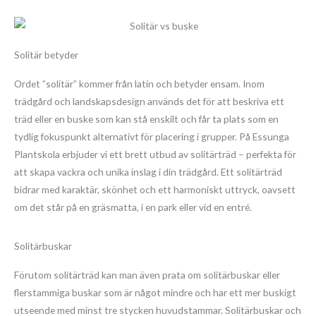
Solitär betyder
Ordet ”solitär” kommer från latin och betyder ensam. Inom
trädgård och landskapsdesign används det för att beskriva ett
träd eller en buske som kan stå enskilt och får ta plats som en
tydlig fokuspunkt alternativt för placering i grupper. På Essunga
Plantskola erbjuder vi ett brett utbud av solitärträd – perfekta för
att skapa vackra och unika inslag i din trädgård. Ett solitärträd
bidrar med karaktär, skönhet och ett harmoniskt uttryck, oavsett
om det står på en gräsmatta, i en park eller vid en entré.
Solitärbuskar
Förutom solitärträd kan man även prata om solitärbuskar eller
flerstammiga buskar som är något mindre och har ett mer buskigt
utseende med minst tre stycken huvudstammar. Solitärbuskar och