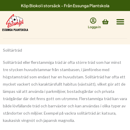
Hoppa
Köp Biokol i storsäck - Från Essunga Plantskola
till
innehåll
Varukorg
Logga in
Solitärträd
Solitärträd eller flerstammiga träd är ofta större träd som har minst
tre stycken huvudstammar från stambasen, i jämförelse med
högstamsträd som endast har en huvudstam. Solitärträd har ofta ett
mycket vackert och karaktärsfullt habitus (växtsätt), vilket gör att de
lämpas väl att använda i parkmiljöer, bostadsgårdar och privata
trädgårdar där det finns gott om utrymme. Flerstammiga träd kan vara
både lövfällande träd och barrväxter och kan användas i olika typer av
ståndorter och miljöer. Exempel på vackra solitärträd är: katsura,
kaukasisk vingnöt och japansk magnolia.