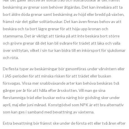
beskärning av grenar som behöver åtgärdas. Det kan innebära att ta
bort äldre döda grenar samt beskärning av höjd eller bredd på växten,
främst när det gäller solitärbuskar. Det kan även finnas behov av att
beskära och ta bort lägre grenar för att höja upp kronan och
stammarna. Det är viktigt att tänka på att inte beskära bort större
och grövre grenar då det kan bli svårare för trädet att läka och valla
över snittytan, vilket i sin tur kan bidra till en inkörsport för sjukdomar
och röta.
De flesta typer av beskärningar bör genomföras under vårvintern eller
i JAS-perioden för att minska risken för att trädet eller busken
försvagas. Vissa mer snabbväxande arter kan behöva beskäras två
gånger per år för att hålla efter årsskotten. Vill man ge sina
flerstammiga träd eller buskar extra näring bör gödsling sker under
april, maj eller juni månad. Konstgödsel som NPK är ett bra alternativ
som kan ges i samband med bevattning av växterna.
Extra bevattning bör främst ske under de första ett eller två åren efter