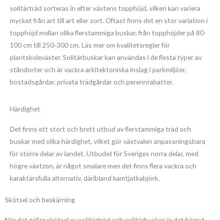
solitärträd sorteras in efter växtens topphöjd, vilken kan variera
mycket från art till art eller sort. Oftast finns det en stor variation i
topphöjd mellan olika flerstammiga buskar, från topphöjder på 80-
100 cm till 250-300 cm.
Läs mer om kvalitetsregler för
plantskoleväxte
r. Solitärbuskar kan användas i de flesta typer av
ståndorter och är vackra arkitektoniska inslag i parkmiljöer,
bostadsgårdar, privata trädgårdar och perennrabatter.
Härdighet
Det finns ett stort och brett utbud av flerstammiga träd och
buskar med olika härdighet, vilket gör växtvalen anpassningsbara
för större delar av landet. Utbudet för Sveriges norra delar, med
högre växtzon, är något smalare men det finns flera vackra och
karaktärsfulla alternativ, däribland kamtjatkabjörk.
Skötsel och beskärning
När det gäller skötsel av solitärträd och solitärbuskar är det främst