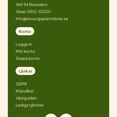
465 94 Nossebro
Växel: 0512-52001
info@essungaplantskola.se
Konto
Logga in
Mitt konto
Skapa konto
Länkar
GDPR
Köpvillkor
Växtguiden
Lediga tjänster
I
F