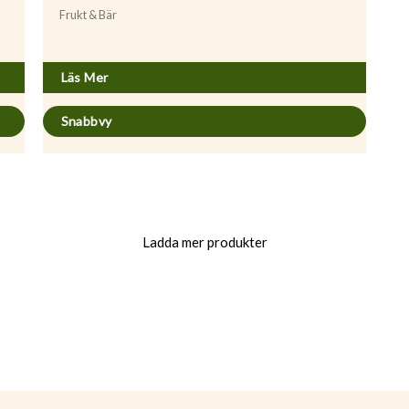
Frukt & Bär
Prunus cerasus ’Stort Klarbär’
Läs Mer
Snabbvy
Ladda mer produkter