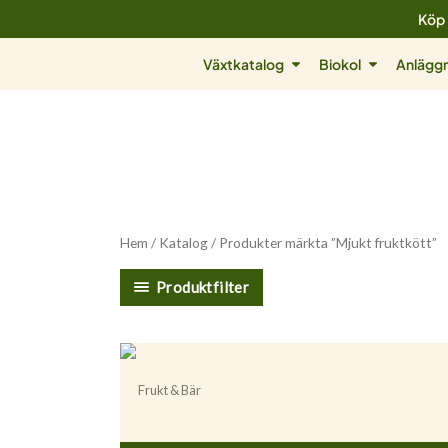
Hoppa
Köp 
till
Öppna Växtkatalog
Öppna Biok
Växtkatalog
Biokol
Anläggn
innehåll
Hem
/
Katalog
/ Produkter märkta ”Mjukt fruktkött”
Produktfilter
Frukt & Bär
Actinidia (Minikiwi) ’Anna’