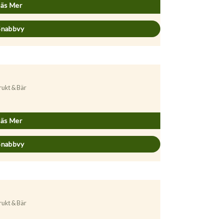
Läs Mer
Snabbvy
rukt & Bär
runus avium ’Allmän Gulröd Bigarrå’
Läs Mer
Snabbvy
rukt & Bär
runus avium ’FRYKSÅS’ GiSelA