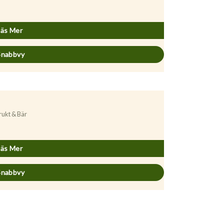
runus avium ’Stor Svart Bigarrå’
Läs Mer
Snabbvy
rukt & Bär
runus cerasus ’Nordia’
Läs Mer
Snabbvy