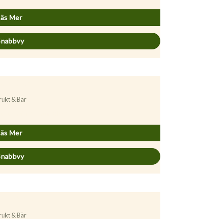
Läs Mer
Snabbvy
rukt & Bär
runus avium ’Merton Glory’
Läs Mer
Snabbvy
rukt & Bär