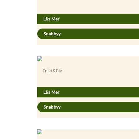
Prunus avium ’Sam’
Läs Mer
Snabbvy
Frukt & Bär
Prunus avium ’Van’
Läs Mer
Snabbvy