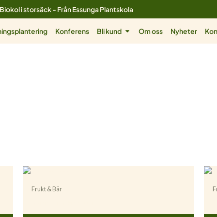
Biokol i storsäck - Från Essunga Plantskola
ol
Öppna Bli kund
ingsplantering
Konferens
Bli kund
Om oss
Nyheter
Kon
Frukt & Bär
F
Actinidia (Minikiwi) ’Issai’
A