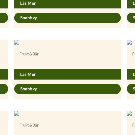
Läs Mer
Snabbvy
Frukt & Bär
F
Prunus armeniaca ’Nancy’
P
Läs Mer
Snabbvy
Frukt & Bär
F
Prunus avium ’Buttners Späte Rote’ GiSelA
P