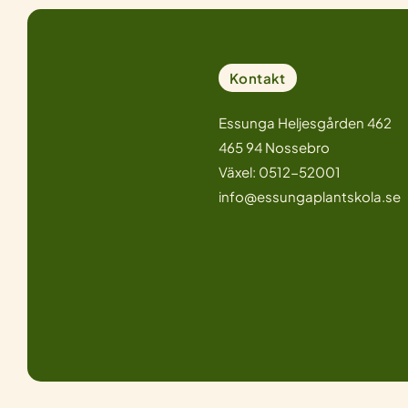
Kontakt
Essunga Heljesgården 462
465 94 Nossebro
Växel: 0512-52001
info@essungaplantskola.se