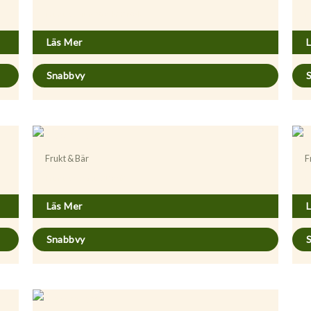
Prunus avium ’Stella’ GiSelA
P
Läs Mer
Snabbvy
Frukt & Bär
F
Prunus cerasus ’Berit’
P
Läs Mer
Snabbvy