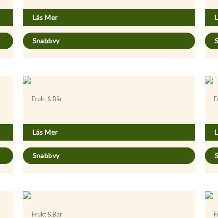
Läs Mer
Snabbvy
Frukt & Bär
F
Prunus avium ’Heidi’
P
Läs Mer
Snabbvy
Frukt & Bär
F