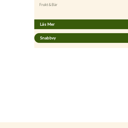
Frukt & Bär
Prunus cerasus ’Skuggmorell’
Läs Mer
Snabbvy