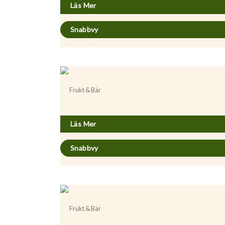
Läs Mer
Snabbvy
Frukt & Bär
Actinidia (Minikiwi) ’Paula’
Läs Mer
Snabbvy
Frukt & Bär
Prunus avium ’Almore’