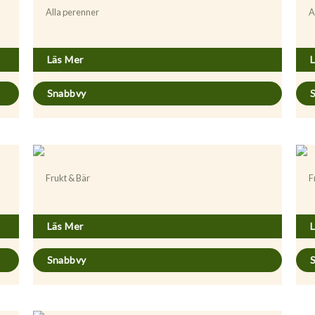
Alla perenner
A
Achillea millefolium ’Walther Funcke’
A
Läs Mer
Snabbvy
Frukt & Bär
F
Actinidia (Minikiwi) ’Issai’
A
Läs Mer
Snabbvy