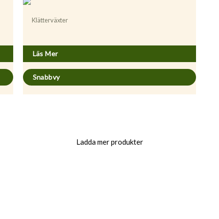
Klätterväxter
Actinidia kolomikta
Läs Mer
Snabbvy
Ladda mer produkter