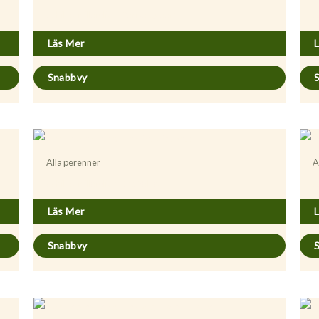
Achillea millefolium ’Cerise Queen’
A
Läs Mer
Snabbvy
Alla perenner
A
Achillea millefolium ’Red Velvet’
A
Läs Mer
Snabbvy