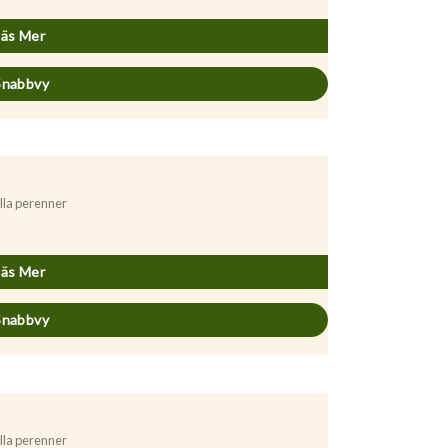
Läs Mer
Snabbvy
lla perenner
chillea filipendulina ’Parkers Variety’
Läs Mer
Snabbvy
lla perenner