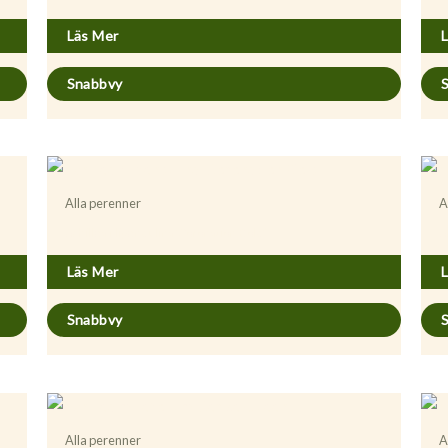
Läs Mer
Snabbvy
Alla perenner
A
Achillea filipendulina ’Coronation Gold”
A
Läs Mer
Snabbvy
Alla perenner
A