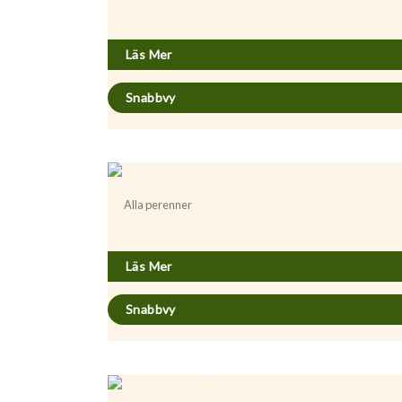
Achillea millefolium ’Apfelblute’
Läs Mer
Snabbvy
Alla perenner
Achillea millefolium ’Paprika’
Läs Mer
Snabbvy