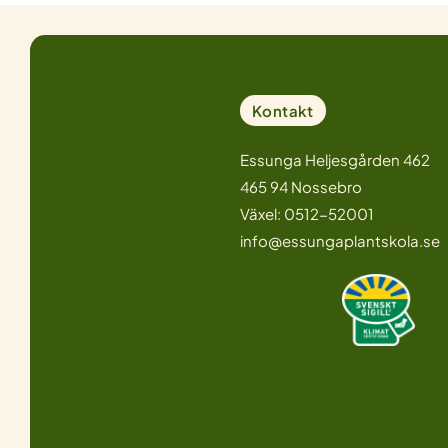
Kontakt
Essunga Heljesgården 462
465 94 Nossebro
Växel: 0512-52001
info@essungaplantskola.se