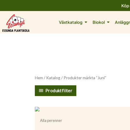
Hoppa
Köp 
till
innehåll
Öppna Växtkatalog
Öppna Biok
Växtkatalog
Biokol
Anläggn
Hem
/
Katalog
/ Produkter märkta ”Juni”
Produktfilter
Alla perenner
Achillea ’Little Moonshine’