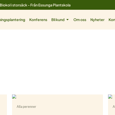
Biokol i storsäck - Från Essunga Plantskola
ol
Öppna Bli kund
ingsplantering
Konferens
Bli kund
Om oss
Nyheter
Kon
Alla perenner
A
Achillea ’Moonshine’
A