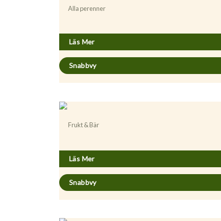
Alla perenner
Achillea millefolium ’Terracotta’
Läs Mer
Snabbvy
Frukt & Bär
Actinidia (Minikiwi) ’Anna’
Läs Mer
Snabbvy