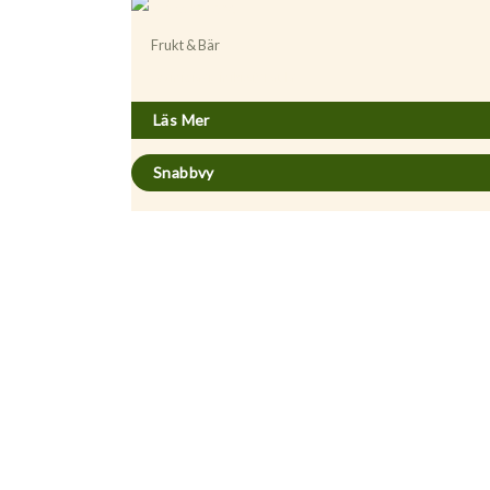
Frukt & Bär
Actinidia (Minikiwi) ’Paula’
Läs Mer
Snabbvy