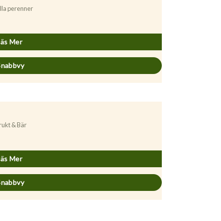
lla perenner
conitum ’Purple Sparrow’
Läs Mer
Snabbvy
rukt & Bär
ctinidia (Minikiwi) ’Oskar’
Läs Mer
Snabbvy