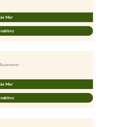
chillea millefolium ’Credo’
Läs Mer
Snabbvy
lla perenner
chillea millefolium ’Schneetaler’
Läs Mer
Snabbvy