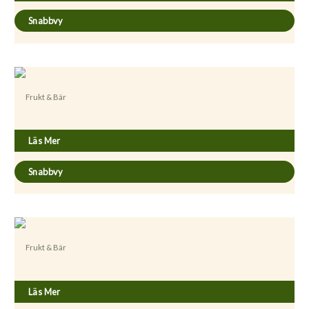
Snabbvy
Frukt & Bär
Prunus persica ’Riga’
Läs Mer
Snabbvy
Frukt & Bär
Rubus x stellarcticus ’Anna’
Läs Mer