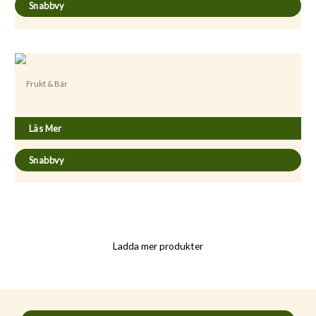
Snabbvy
Frukt & Bär
Rubus x stellarcticus ’Sofia’
Läs Mer
Snabbvy
Ladda mer produkter