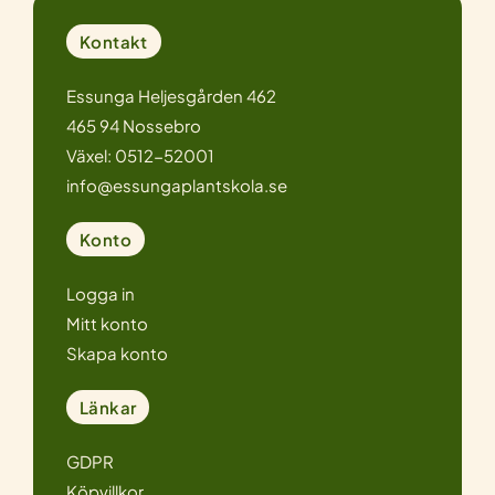
Kontakt
Essunga Heljesgården 462
465 94 Nossebro
Växel: 0512-52001
info@essungaplantskola.se
Konto
Logga in
Mitt konto
Skapa konto
Länkar
GDPR
Köpvillkor