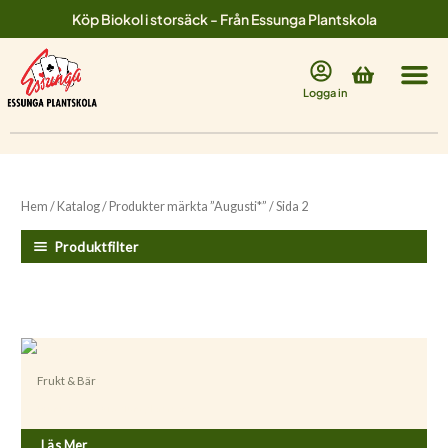
Hoppa
Köp Biokol i storsäck - Från Essunga Plantskola
till
innehåll
Varukorg
Logga in
Hem
/
Katalog
/
Produkter märkta ”Augusti*”
/ Sida 2
Produktfilter
Frukt & Bär
Prunus domestica ’Tunaplommon’
Läs Mer