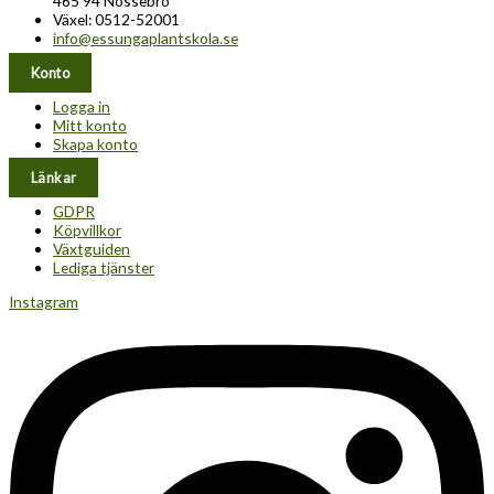
465 94 Nossebro
Växel: 0512-52001
info@essungaplantskola.se
Konto
Logga in
Mitt konto
Skapa konto
Länkar
GDPR
Köpvillkor
Växtguiden
Lediga tjänster
Instagram