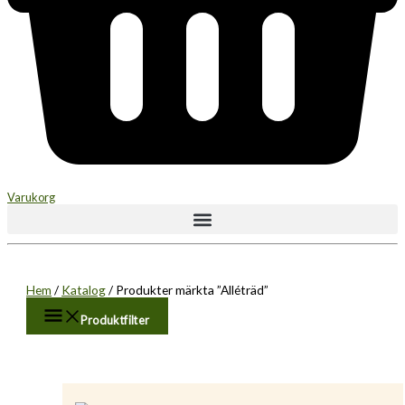
Varukorg
Hem
/
Katalog
/ Produkter märkta ”Alléträd”
Produktfilter