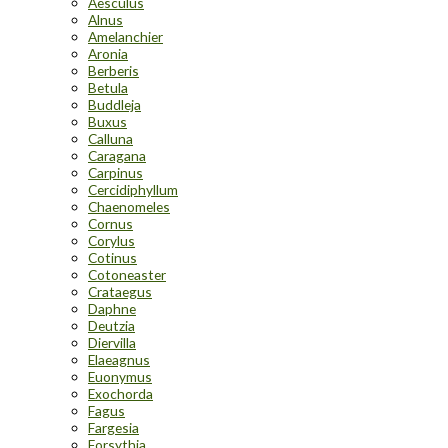
Aesculus
Alnus
Amelanchier
Aronia
Berberis
Betula
Buddleja
Buxus
Calluna
Caragana
Carpinus
Cercidiphyllum
Chaenomeles
Cornus
Corylus
Cotinus
Cotoneaster
Crataegus
Daphne
Deutzia
Diervilla
Elaeagnus
Euonymus
Exochorda
Fagus
Fargesia
Forsythia