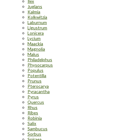
Ilex
Juglans
Kalmia
Kolkwitzia
Laburnum
Ligustrum
Lonicera
Lycium
Maackia
Magnolia
Malus
Philadelphus
Physocarpus
Populus
Potentilla
Prunus
Pterocarya
Pyracantha
Pyrus
Quercus
Rhus
Ribes
Robinia
Salix
Sambucus
Sorbus
Spiraea