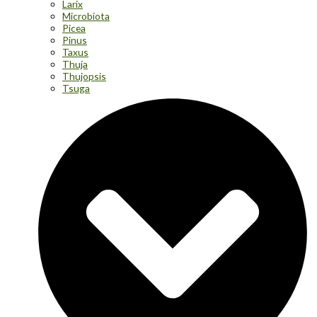
Larix
Microbiota
Picea
Pinus
Taxus
Thuja
Thujopsis
Tsuga