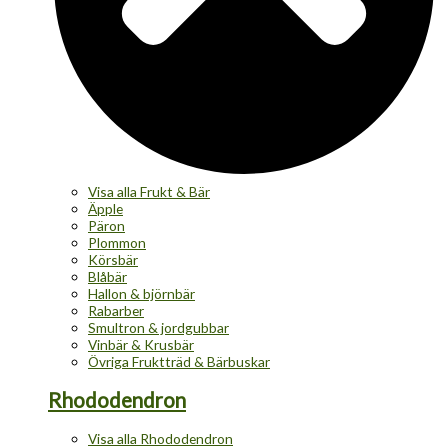
Visa alla Frukt & Bär
Äpple
Päron
Plommon
Körsbär
Blåbär
Hallon & björnbär
Rabarber
Smultron & jordgubbar
Vinbär & Krusbär
Övriga Fruktträd & Bärbuskar
Rhododendron
Visa alla Rhododendron