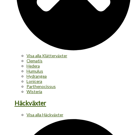
Visa alla Klätterväxter
Clematis
Hedera
Humulus
Hydrangea
Lonicera
Parthenocissus
Wisteria
Häckväxter
Visa alla Häckväxter