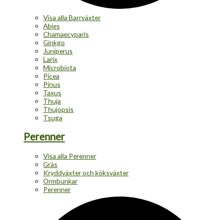
Visa alla Barrväxter
Abies
Chamaecyparis
Ginkgo
Juniperus
Larix
Microbiota
Picea
Pinus
Taxus
Thuja
Thujopsis
Tsuga
Perenner
Visa alla Perenner
Gräs
Kryddväxter och köksväxter
Ormbunkar
Perenner