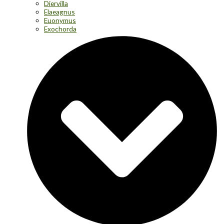
Diervilla
Elaeagnus
Euonymus
Exochorda