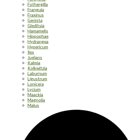
Fothergilla
Frangula
Fraxinus
Genista
Gleditsia
Hamamelis
Hippophae
Hydrangea
Hypericum
Ilex
Juglans
Kalmia
Kolkwitzia
Laburnum
Ligustrum
Lonicera
Lycium
Maackia
Magnolia
Malus