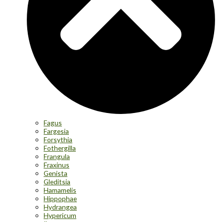
Fagus
Fargesia
Forsythia
Fothergilla
Frangula
Fraxinus
Genista
Gleditsia
Hamamelis
Hippophae
Hydrangea
Hypericum