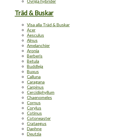
Övriga hybrider
Träd & Buskar
Visa alla Träd & Buskar
Acer
Aesculus
Alnus
Amelanchier
Aronia
Berberis
Betula
Buddleja
Buxus
Calluna
Caragana
Carpinus
Cercidiphyllum
Chaenomeles
Cornus
Corylus
Cotinus
Cotoneaster
Crataegus
Daphne
Deutzia