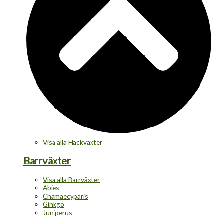
Visa alla Häckväxter
Barrväxter
Visa alla Barrväxter
Abies
Chamaecyparis
Ginkgo
Juniperus