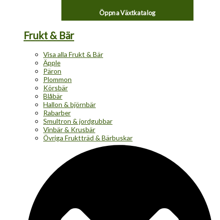
Öppna Växtkatalog
Frukt & Bär
Visa alla Frukt & Bär
Äpple
Päron
Plommon
Körsbär
Blåbär
Hallon & björnbär
Rabarber
Smultron & jordgubbar
Vinbär & Krusbär
Övriga Fruktträd & Bärbuskar