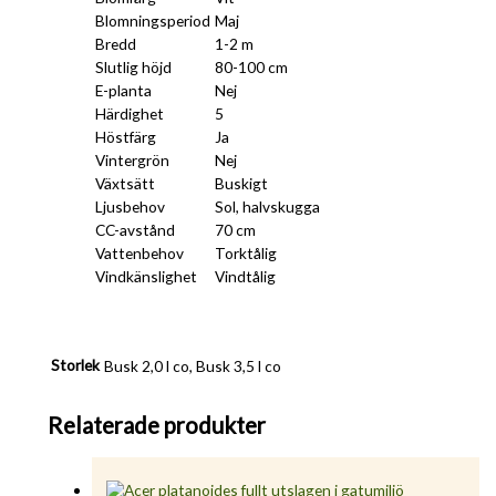
Blomningsperiod
Maj
Bredd
1-2 m
Slutlig höjd
80-100 cm
E-planta
Nej
Härdighet
5
Höstfärg
Ja
Vintergrön
Nej
Växtsätt
Buskigt
Ljusbehov
Sol, halvskugga
CC-avstånd
70 cm
Vattenbehov
Torktålig
Vindkänslighet
Vindtålig
Storlek
Busk 2,0 l co, Busk 3,5 l co
Relaterade produkter