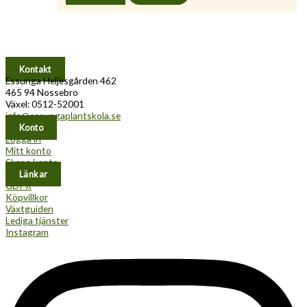
Kontakt
Essunga Heljesgården 462
465 94 Nossebro
Växel: 0512-52001
info@essungaplantskola.se
Konto
Logga in
Mitt konto
Skapa konto
Länkar
GDPR
Köpvillkor
Växtguiden
Lediga tjänster
Instagram