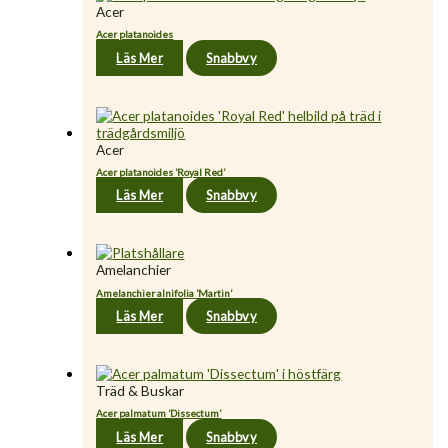
Acer
Acer platanoides
Läs Mer
Snabbvy
Acer
Acer platanoides ’Royal Red’
Läs Mer
Snabbvy
Amelanchier
Amelanchier alnifolia ’Martin’
Läs Mer
Snabbvy
Träd & Buskar
Acer palmatum ’Dissectum’
Läs Mer
Snabbvy