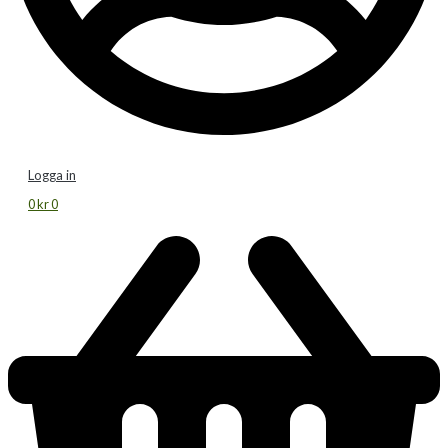
Logga in
0
kr
0