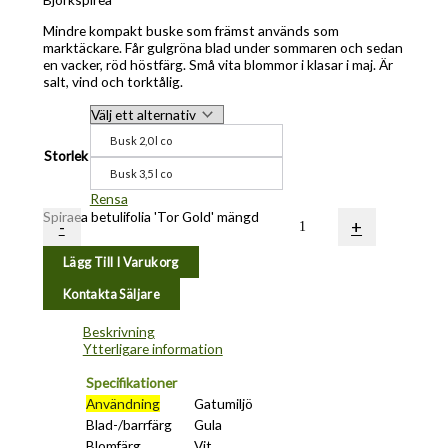
Mindre kompakt buske som främst används som
marktäckare. Får gulgröna blad under sommaren och sedan
en vacker, röd höstfärg. Små vita blommor i klasar i maj. Är
salt, vind och torktålig.
Busk 2,0 l co
Storlek
Busk 3,5 l co
Rensa
Spiraea betulifolia 'Tor Gold' mängd
-
+
Lägg Till I Varukorg
Kontakta Säljare
Beskrivning
Ytterligare information
Specifikationer
Användning
Gatumiljö
Blad-/barrfärg
Gula
Blomfärg
Vit