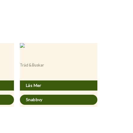
Träd & Buskar
Acer palmatum ’Garnet’
Läs Mer
Snabbvy