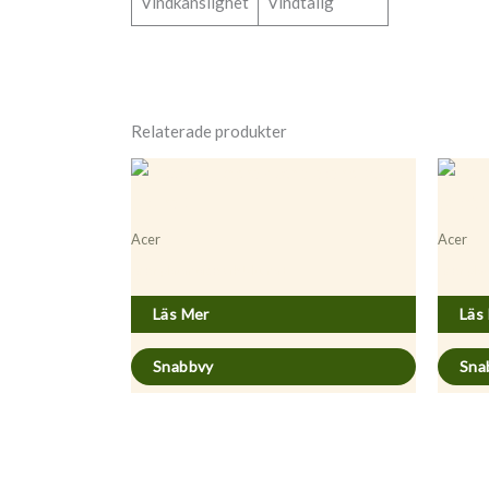
Vindkänslighet
Vindtålig
Relaterade produkter
Acer
Acer
Acer platanoides fk Ultuna E
Acer pla
Läs Mer
Läs
Snabbvy
Sna