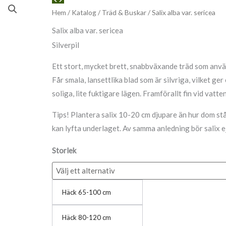
alba
Hem
/
Katalog
/
Träd & Buskar
/ Salix alba var. sericea
var.
Salix alba var. sericea
sericea
Silverpil
mängd
Ett stort, mycket brett, snabbväxande träd som använd
Får smala, lansettlika blad som är silvriga, vilket ger 
soliga, lite fuktigare lägen. Framförallt fin vid vatten
Tips! Plantera salix 10-20 cm djupare än hur dom stå
kan lyfta underlaget. Av samma anledning bör salix ej
Storlek
Häck 65-100 cm
Häck 80-120 cm