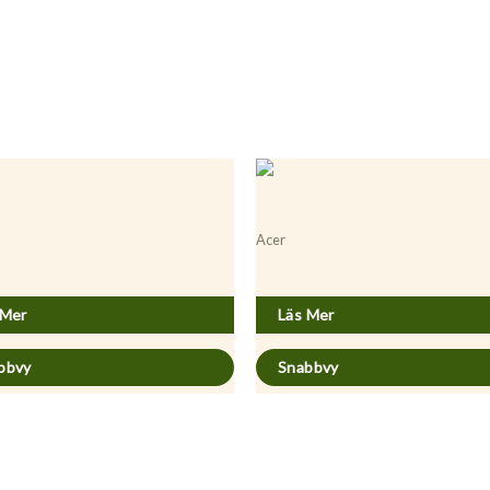
Acer
tanoides ’Globosum’
Acer platanoides ’Schwedleri’
 Mer
Läs Mer
bbvy
Snabbvy