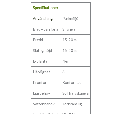
Specifikationer
Användning
Parkmiljö
Blad-/barrfärg
Silvriga
Bredd
15-20 m
Slutlig höjd
15-20 m
E-planta
Nej
Härdighet
6
Kronform
Konformad
Ljusbehov
Sol, halvskugga
Vattenbehov
Torkkänslig