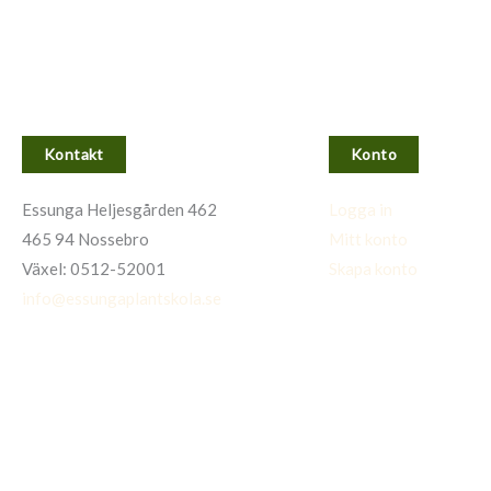
Kontakt
Konto
Essunga Heljesgården 462
Logga in
465 94 Nossebro
Mitt konto
Växel: 0512-52001
Skapa konto
info@essungaplantskola.se