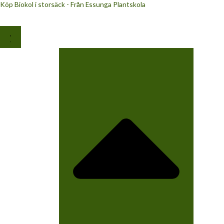
Köp Biokol i storsäck - Från Essunga Plantskola
Hoppa
till
innehåll