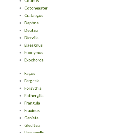
Cotinus
Cotoneaster
Crataegus
Daphne
Deutzia
Diervilla
Elaeagnus
Euonymus
Exochorda
Fagus
Fargesia
Forsythia
Fothergilla
Frangula
Fraxinus
Genista
Gleditsia
Hamamelis