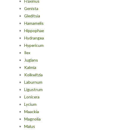
Fraxinus
Genista
Gleditsia
Hamamelis
Hippophae
Hydrangea
Hypericum
Ilex
Juglans
Kalmia
Kolkwitzia
Laburnum
Ligustrum
Lonicera
Lycium
Maackia
Magnolia
Malus