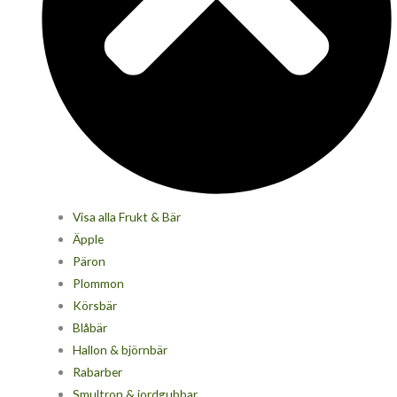
Visa alla Frukt & Bär
Äpple
Päron
Plommon
Körsbär
Blåbär
Hallon & björnbär
Rabarber
Smultron & jordgubbar