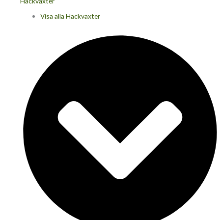
Häckväxter
Visa alla Häckväxter