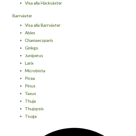
Visa alla Häckväxter
Barrväxter
Visa alla Barrväxter
Abies
Chamaecyparis
Ginkgo
Juniperus
Larix
Microbiota
Picea
Pinus
Taxus
Thuja
Thujopsis
Tsuga