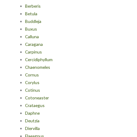
Berberis
Betula
Buddleja
Buxus
Calluna
Caragana
Carpinus
Cercidiphyllum
Chaenomeles
Cornus
Corylus
Cotinus
Cotoneaster
Crataegus
Daphne
Deutzia
Diervilla
Elaeagnus