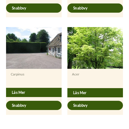
Snabbvy
Snabbvy
Carpinus
Acer
Carpinus betulus
Acer platanoides ’Drummondii’
Läs Mer
Läs Mer
Snabbvy
Snabbvy