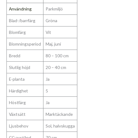
Användning
Parkmiljö
Blad-/barrfärg
Gröna
Blomfärg
Vit
Blomningsperiod
Maj, juni
Bredd
80 – 100 cm
Slutlig höjd
20 – 40 cm
E-planta
Ja
Härdighet
5
Höstfärg
Ja
Växtsätt
Marktäckande
Ljusbehov
Sol, halvskugga
CC-avstånd
70 cm