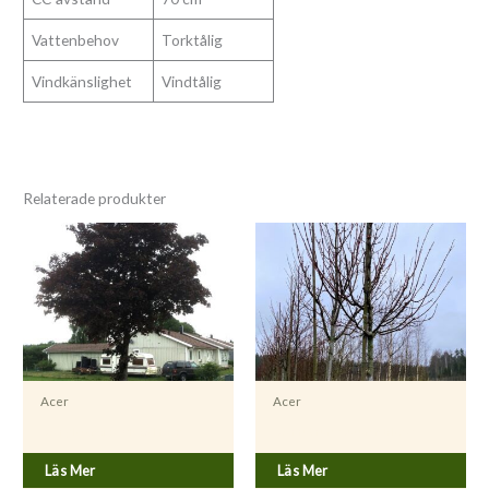
Vattenbehov
Torktålig
Vindkänslighet
Vindtålig
Relaterade produkter
Acer
Acer
Acer platanoides ’Royal Red’
Acer rubrum ’Autumn Blaze’
Läs Mer
Läs Mer