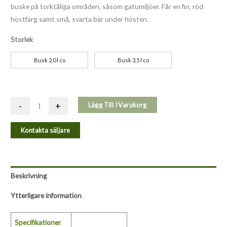
buske på torktåliga områden, såsom gatumiljöer. Får en fin, röd
höstfärg samt små, svarta bär under hösten.
Storlek
Busk 2,0 l co
Busk 3,5 l co
-
+
Lägg Till I Varukorg
Kontakta säljare
Beskrivning
Ytterligare information
Specifikationer