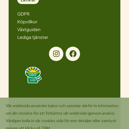
GDPR
Köpvillkor
Växtguiden
Lediga tjänster
I
F
n
a
s
c
t
e
a
b
g
o
r
o
a
k
m
Vår webbsida använder kakor och sammlar därför in information
om din vistelse för att förbättra vår webbsida (genom analys).
Vänligen kolla in vår
cookies
sida för mer detaljer eller samtyck
genom att klicka på Tillåt.