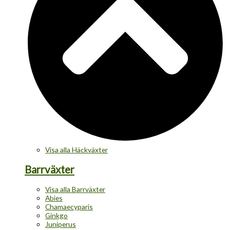
Visa alla Häckväxter
Barrväxter
Visa alla Barrväxter
Abies
Chamaecyparis
Ginkgo
Juniperus