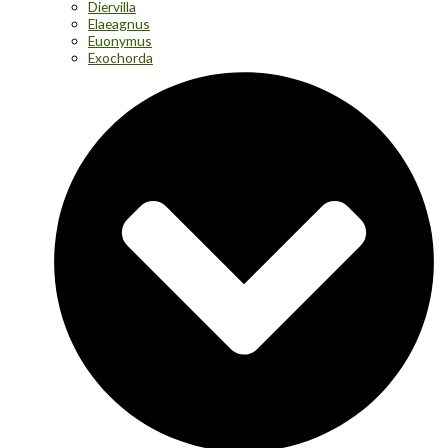
Diervilla
Elaeagnus
Euonymus
Exochorda