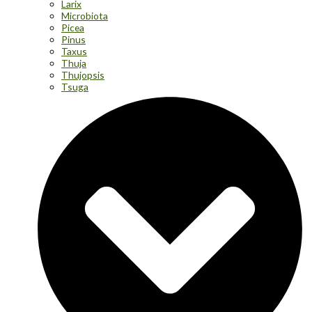
Larix
Microbiota
Picea
Pinus
Taxus
Thuja
Thujopsis
Tsuga