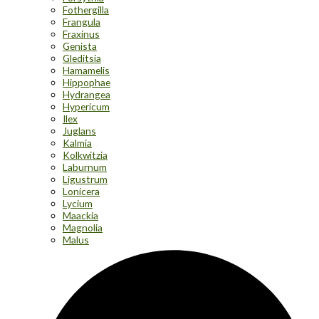
Fothergilla
Frangula
Fraxinus
Genista
Gleditsia
Hamamelis
Hippophae
Hydrangea
Hypericum
Ilex
Juglans
Kalmia
Kolkwitzia
Laburnum
Ligustrum
Lonicera
Lycium
Maackia
Magnolia
Malus