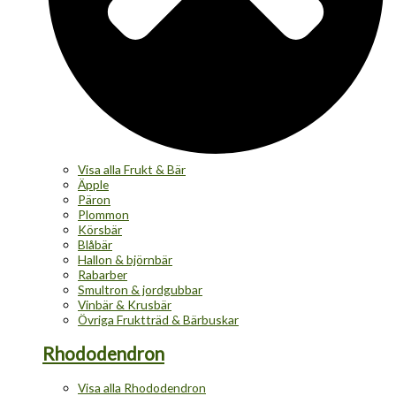
Visa alla Frukt & Bär
Äpple
Päron
Plommon
Körsbär
Blåbär
Hallon & björnbär
Rabarber
Smultron & jordgubbar
Vinbär & Krusbär
Övriga Fruktträd & Bärbuskar
Rhododendron
Visa alla Rhododendron