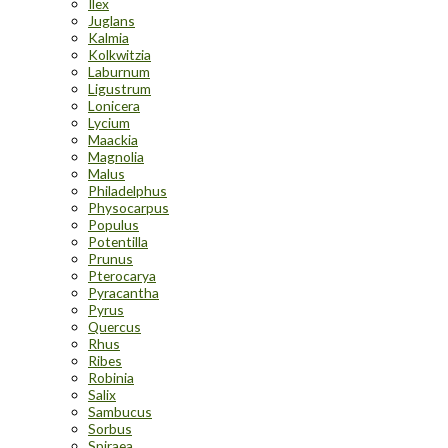
Ilex
Juglans
Kalmia
Kolkwitzia
Laburnum
Ligustrum
Lonicera
Lycium
Maackia
Magnolia
Malus
Philadelphus
Physocarpus
Populus
Potentilla
Prunus
Pterocarya
Pyracantha
Pyrus
Quercus
Rhus
Ribes
Robinia
Salix
Sambucus
Sorbus
Spiraea