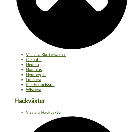
Visa alla Klätterväxter
Clematis
Hedera
Humulus
Hydrangea
Lonicera
Parthenocissus
Wisteria
Häckväxter
Visa alla Häckväxter