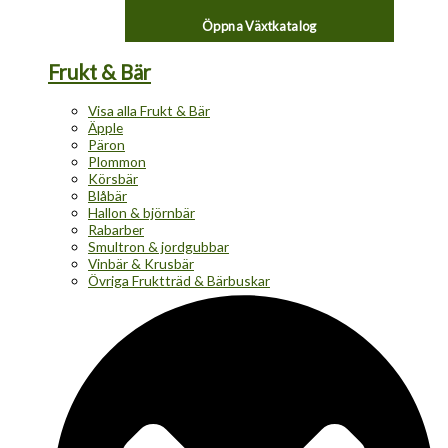
Öppna Växtkatalog
Frukt & Bär
Visa alla Frukt & Bär
Äpple
Päron
Plommon
Körsbär
Blåbär
Hallon & björnbär
Rabarber
Smultron & jordgubbar
Vinbär & Krusbär
Övriga Fruktträd & Bärbuskar