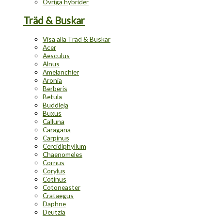
Övriga hybrider
Träd & Buskar
Visa alla Träd & Buskar
Acer
Aesculus
Alnus
Amelanchier
Aronia
Berberis
Betula
Buddleja
Buxus
Calluna
Caragana
Carpinus
Cercidiphyllum
Chaenomeles
Cornus
Corylus
Cotinus
Cotoneaster
Crataegus
Daphne
Deutzia