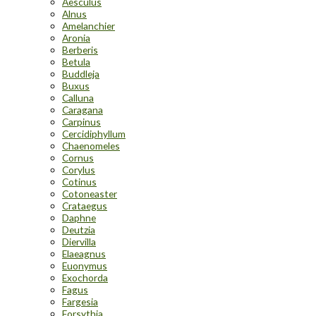
Aesculus
Alnus
Amelanchier
Aronia
Berberis
Betula
Buddleja
Buxus
Calluna
Caragana
Carpinus
Cercidiphyllum
Chaenomeles
Cornus
Corylus
Cotinus
Cotoneaster
Crataegus
Daphne
Deutzia
Diervilla
Elaeagnus
Euonymus
Exochorda
Fagus
Fargesia
Forsythia