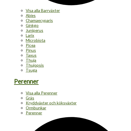
Visa alla Barrväxter
Abies
Chamaecyparis
Ginkgo
Juniperus
Larix
Microbiota
Picea
Pinus
Taxus
Thuja
Thujopsis
Tsuga
Perenner
Visa alla Perenner
Gräs
Kryddväxter och köksväxter
Ormbunkar
Perenner