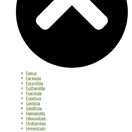
Fagus
Fargesia
Forsythia
Fothergilla
Frangula
Fraxinus
Genista
Gleditsia
Hamamelis
Hippophae
Hydrangea
Hypericum