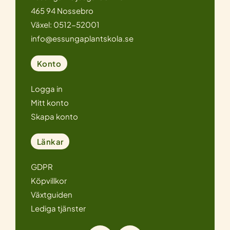
465 94 Nossebro
Växel: 0512-52001
info@essungaplantskola.se
Konto
Logga in
Mitt konto
Skapa konto
Länkar
GDPR
Köpvillkor
Växtguiden
Lediga tjänster