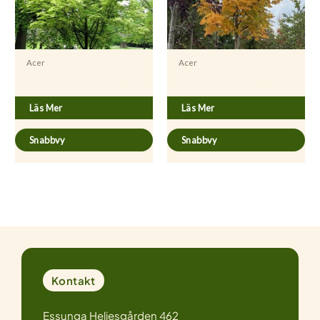
Acer
Acer
Acer platanoides ’Drummondii’
Acer platanoides fk Pernilla E
Läs Mer
Läs Mer
Snabbvy
Snabbvy
Kontakt
Essunga Heljesgården 462