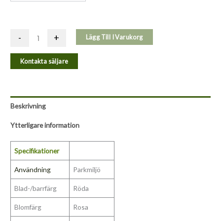
-
+
Lägg Till I Varukorg
Kontakta säljare
Beskrivning
Ytterligare information
Specifikationer
Användning
Parkmiljö
Blad-/barrfärg
Röda
Blomfärg
Rosa