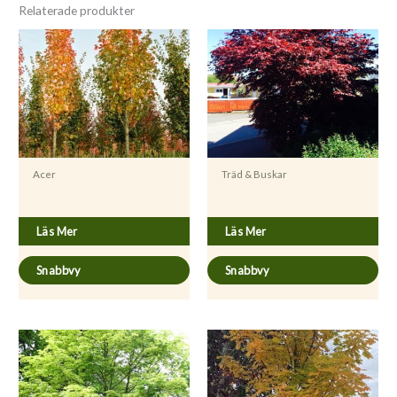
Relaterade produkter
Acer
Träd & Buskar
Acer rubrum ’Bowhall’
Acer palmatum ’Atropurpureum’
Läs Mer
Läs Mer
Snabbvy
Snabbvy