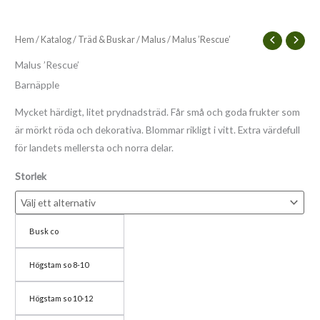
mängd
Hem
/
Katalog
/
Träd & Buskar
/
Malus
/ Malus ’Rescue’
Malus ’Rescue’
Barnäpple
Mycket härdigt, litet prydnadsträd. Får små och goda frukter som
är mörkt röda och dekorativa. Blommar rikligt i vitt. Extra värdefull
för landets mellersta och norra delar.
Storlek
Busk co
Högstam so 8-10
Högstam so 10-12