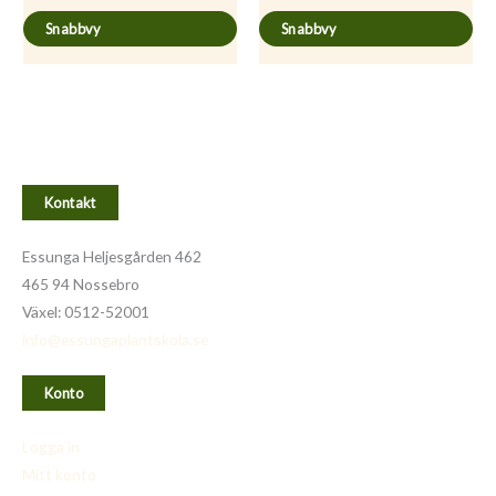
Snabbvy
Snabbvy
Kontakt
Essunga Heljesgården 462
465 94 Nossebro
Växel: 0512-52001
info@essungaplantskola.se
Konto
Logga in
Mitt konto