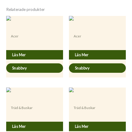
Relaterade produkter
Acer
Acer
Acer platanoides fk Pernilla E
Acer platanoides
Läs Mer
Läs Mer
Snabbvy
Snabbvy
Träd & Buskar
Träd & Buskar
Acer palmatum ’Atropurpureum’
Acer negundo fk Alnarp E
Läs Mer
Läs Mer