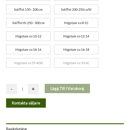
Sol/flst 150 - 200 cm
Sol/flst 200-250 co/kl
Sol/flst th 250 - 300 cm
Högstam so 8-10
Högstam so 10-12
Högstam so 12-14
Högstam so 14-16
Högstam so 16-18
Högstam so 35-40 kl
Högstam so 50-60
-
+
Lägg Till I Varukorg
Kontakta säljare
Beskrivning