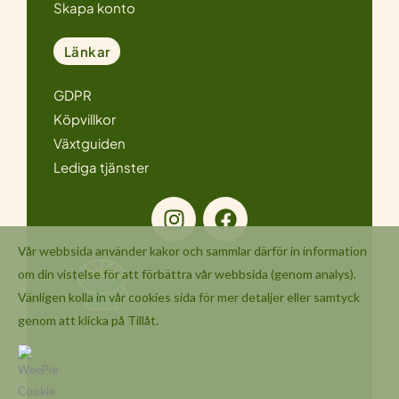
Skapa konto
Länkar
GDPR
Köpvillkor
Växtguiden
Lediga tjänster
I
F
n
a
s
c
Vår webbsida använder kakor och sammlar därför in information
t
e
om din vistelse för att förbättra vår webbsida (genom analys).
a
b
Vänligen kolla in vår
cookies
sida för mer detaljer eller samtyck
g
o
genom att klicka på Tillåt.
r
o
a
k
m