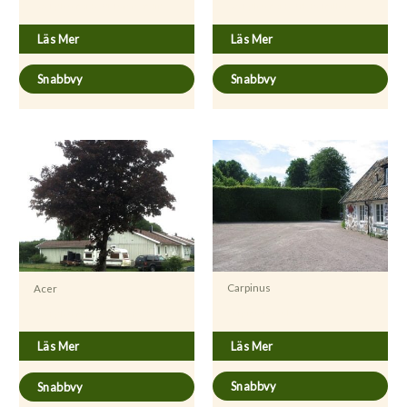
Acer platanoides ’Drummondii’
Acer platanoides fk Pernilla E
Läs Mer
Läs Mer
Snabbvy
Snabbvy
Carpinus
Acer
Carpinus betulus
Acer platanoides ’Royal Red’
Läs Mer
Läs Mer
Snabbvy
Snabbvy