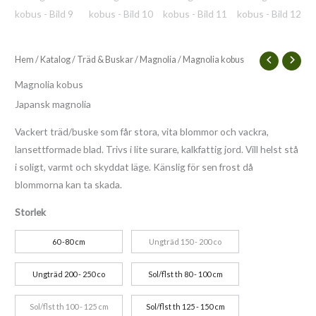
Hem
/
Katalog
/
Träd & Buskar
/
Magnolia
/ Magnolia kobus
Magnolia kobus
Japansk magnolia
Vackert träd/buske som får stora, vita blommor och vackra,
lansettformade blad. Trivs i lite surare, kalkfattig jord. Vill helst stå
i soligt, varmt och skyddat läge. Känslig för sen frost då
blommorna kan ta skada.
Storlek
60 -80 cm
Ungträd 150 - 200 co
Ungträd 200 - 250 co
Sol/flst th 80 - 100 cm
Sol/flst th 100 - 125 cm
Sol/flst th 125 - 150 cm