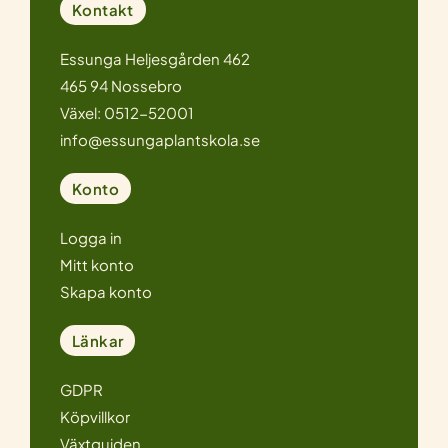
Kontakt
Essunga Heljesgården 462
465 94 Nossebro
Växel: 0512-52001
info@essungaplantskola.se
Konto
Logga in
Mitt konto
Skapa konto
Länkar
GDPR
Köpvillkor
Växtguiden