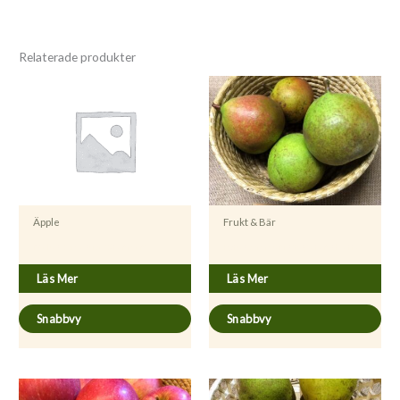
Relaterade produkter
Äpple
Frukt & Bär
Malus domestica ’Grenman’
Pyrus communis ’Esperens Herre’
Läs Mer
Läs Mer
Snabbvy
Snabbvy