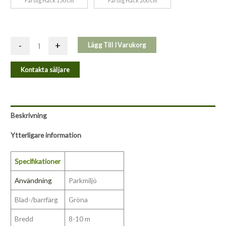
Färdig Häck 150 cm
Färdig Häck 200 cm
-
+
Lägg Till I Varukorg
Kontakta säljare
Beskrivning
Ytterligare information
Specifikationer
Användning
Parkmiljö
Blad-/barrfärg
Gröna
Bredd
8-10 m