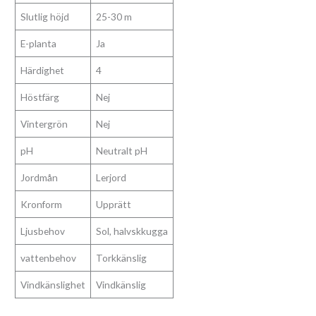
Slutlig höjd
25-30 m
E-planta
Ja
Härdighet
4
Höstfärg
Nej
Vintergrön
Nej
pH
Neutralt pH
Jordmån
Lerjord
Kronform
Upprätt
Ljusbehov
Sol, halvskkugga
vattenbehov
Torkkänslig
Vindkänslighet
Vindkänslig