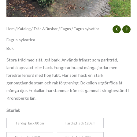
Hem
/
Katalog
/
Träd & Buskar
/
Fagus
/ Fagus sylvatica
Fagus sylvatica
Bok
Stora träd med slät, grå bark. Används främst som parkträd,
landskapsväxt eller häck. Fungerar bra på många jordar men
föredrar lerjord med hög fukt. Har som häck en stark
genomgående stam och rak förgrening. Bokollon utgör föda åt
många djur. Frökällan härstammar från ett gammalt skogbestånd i
Kronobergs län.
Storlek
Färdig Häck 80 cm
Färdig Häck 120 cm