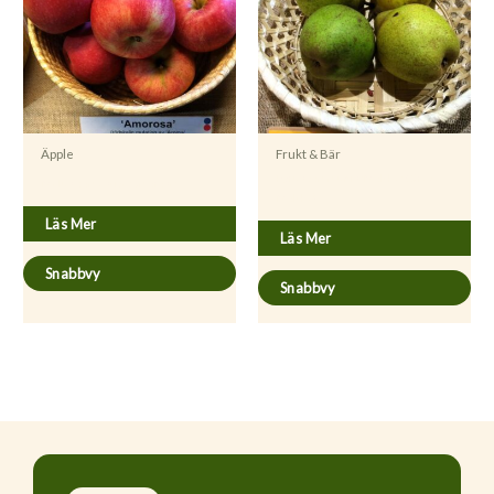
Äpple
Frukt & Bär
Pyrus communis ’Moltke’ (Greve
Malus domestica ’Amorosa’
Moltke)
Läs Mer
Läs Mer
Snabbvy
Snabbvy