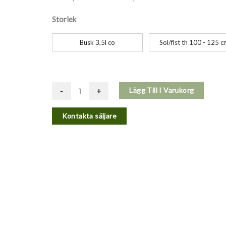
Storlek
Busk 3,5l co
Sol/flst th 100 - 125 c
-
+
Lägg Till I Varukorg
Kontakta säljare