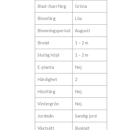
Blad-/barrfärg
Gröna
Blomfärg
Lila
Blomningsperiod
Augusti
Bredd
1 – 2 m
Slutlig höjd
1 – 2 m
E-planta
Nej
Härdighet
2
Höstfärg
Nej
Vintergrön
Nej
Jordmån
Sandig jord
Växtsätt
Buskigt