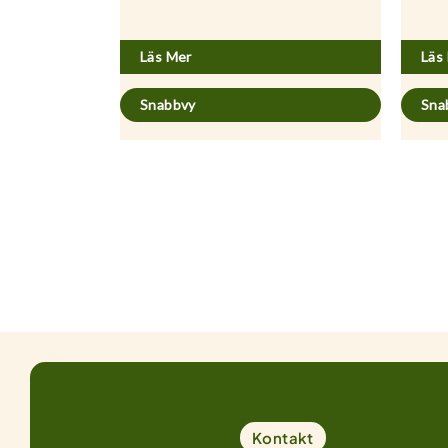
Acer palmatum ’Osakazuki’
Acer 
Läs Mer
Läs
Snabbvy
Sna
Kontakt