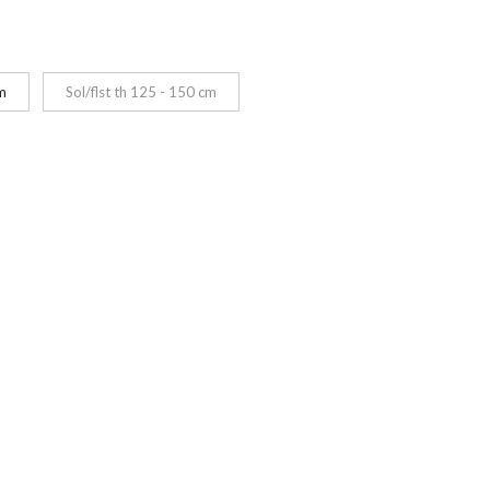
m
Sol/flst th 125 - 150 cm