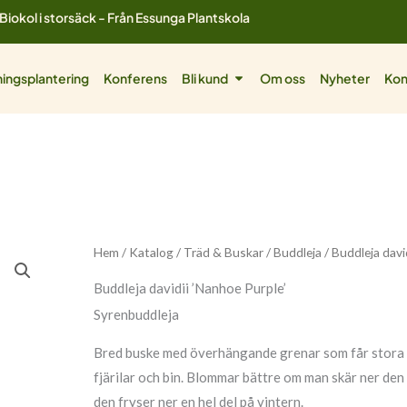
Biokol i storsäck - Från Essunga Plantskola
ol
Öppna Bli kund
ingsplantering
Konferens
Bli kund
Om oss
Nyheter
Kon
Buddleja
Hem
/
Katalog
/
Träd & Buskar
/
Buddleja
/ Buddleja davi
davidii
Buddleja davidii ’Nanhoe Purple’
'Nanhoe
Syrenbuddleja
Purple'
mängd
Bred buske med överhängande grenar som får stora
fjärilar och bin. Blommar bättre om man skär ner de
den fryser ner en hel del på vintern.