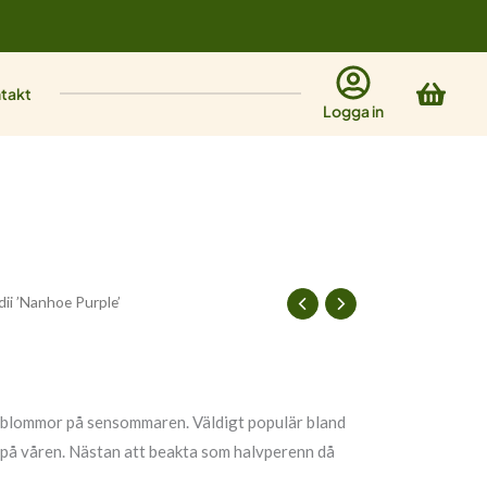
Varu
takt
Logga in
dii ’Nanhoe Purple’
 blommor på sensommaren. Väldigt populär bland
n på våren. Nästan att beakta som halvperenn då