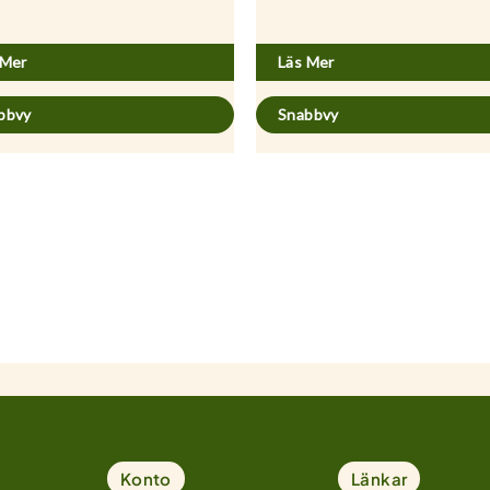
saccharinum ’Pyramidale’
Acer palmatum ’Garnet’
 Mer
Läs Mer
bbvy
Snabbvy
Konto
Länkar