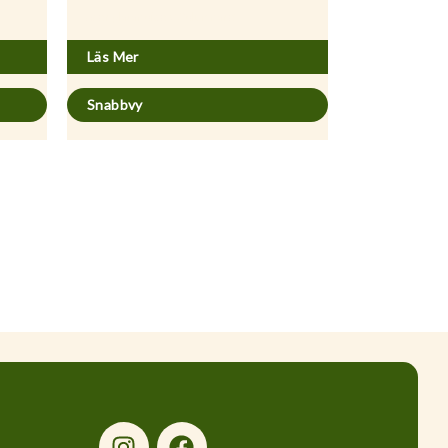
Acer platanoides ’Columnare’
Läs Mer
Snabbvy
I
F