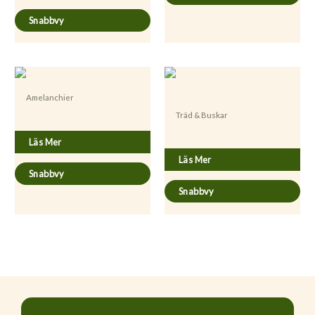
Snabbvy
Amelanchier
Träd & Buskar
Amelanchier alnifolia ’Martin’
Acer palmatum ’Garnet’
Läs Mer
Läs Mer
Snabbvy
Snabbvy