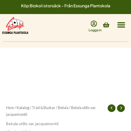
Hoppa
Köp Biokol i storsäck - Från Essunga Plantskola
till
innehåll
Varukorg
Logga in
Betula
utilis
var.
jacquemontii
mängd
Hem
/
Katalog
/
Träd & Buskar
/
Betula
/ Betula utilis var.
jacquemontii
Betula utilis var. jacquemontii