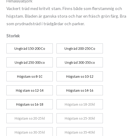
Himalayabjörk
Vackert träd med kritvit stam. Finns både som flerstammig och
högstam. Bladen är ganska stora och har en fräsch grön färg. Bra
som prydnadsträd i trädgårdar och parker.
Storlek
Ungträd 150-200 Co
Ungträd 200-250 Co
Ungträd 250-300 co
Ungträd 300-350 co
Högstam so 8-10
Högstam so 10-12
Hög stam so 12-14
Högstam so 14-16
Högstam so 16-18
Högstam so 18-20 kl
Högstam so 20-25 kl
Högstam so 25-30 kl
Högstam so 30-35 kl
Högstam so 35-40 kl