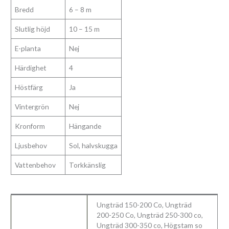
Bredd
6 – 8 m
Slutlig höjd
10 – 15 m
E-planta
Nej
Härdighet
4
Höstfärg
Ja
Vintergrön
Nej
Kronform
Hängande
Ljusbehov
Sol, halvskugga
Vattenbehov
Torkkänslig
Ungträd 150-200 Co, Ungträd
200-250 Co, Ungträd 250-300 co,
Ungträd 300-350 co, Högstam so