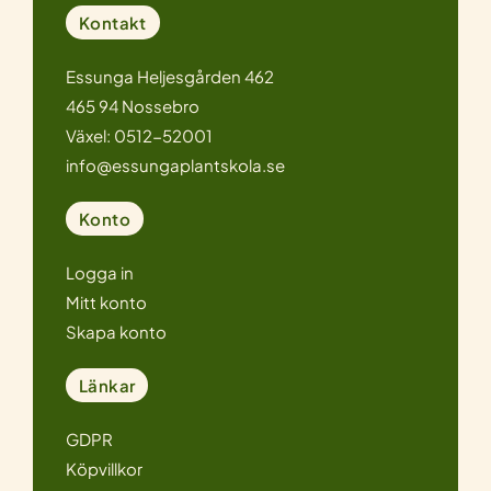
Kontakt
Essunga Heljesgården 462
465 94 Nossebro
Växel: 0512-52001
info@essungaplantskola.se
Konto
Logga in
Mitt konto
Skapa konto
Länkar
GDPR
Köpvillkor