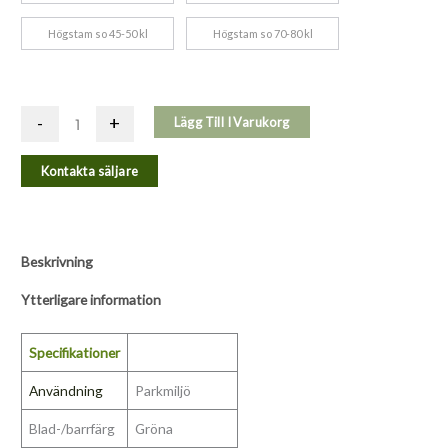
Högstam so 45-50 kl
Högstam so 70-80 kl
-
+
Lägg Till I Varukorg
Kontakta säljare
Beskrivning
Ytterligare information
Specifikationer
Användning
Parkmiljö
Blad-/barrfärg
Gröna