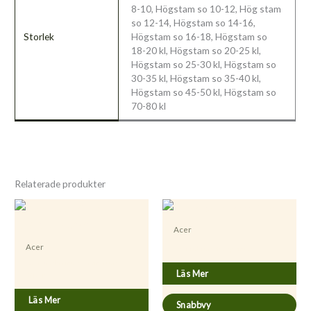
8-10, Högstam so 10-12, Hög stam
so 12-14, Högstam so 14-16,
Storlek
Högstam so 16-18, Högstam so
18-20 kl, Högstam so 20-25 kl,
Högstam so 25-30 kl, Högstam so
30-35 kl, Högstam so 35-40 kl,
Högstam so 45-50 kl, Högstam so
70-80 kl
Relaterade produkter
Acer
Acer
Acer rubrum ’Redpointe’
Acer saccharinum ’Laciniatum
Läs Mer
Wieri’
Läs Mer
Snabbvy