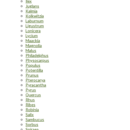
Ilex
Juglans
Kalmia
Kolkwitzia
Laburnum
Ligustrum
Lonicera
Lycium
Maackia
Magnolia
Malus
Philadelphus
Physocarpus
Populus
Potentilla
Prunus
Pterocarya
Pyracantha
Pyrus
Quercus
Rhus
Ribes
Robinia
Salix
Sambucus
Sorbus
Spiraea