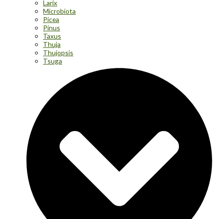
Larix
Microbiota
Picea
Pinus
Taxus
Thuja
Thujopsis
Tsuga