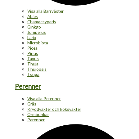
Visa alla Barrväxter
Abies
Chamaecyparis
Ginkgo
Juniperus
Larix
Microbiota
Picea
Pinus
Taxus
Thuja
Thujopsis
Tsuga
Perenner
Visa alla Perenner
Gräs
Kryddväxter och köksväxter
Ormbunkar
Perenner