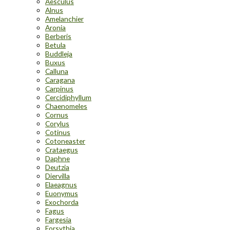
Aesculus
Alnus
Amelanchier
Aronia
Berberis
Betula
Buddleja
Buxus
Calluna
Caragana
Carpinus
Cercidiphyllum
Chaenomeles
Cornus
Corylus
Cotinus
Cotoneaster
Crataegus
Daphne
Deutzia
Diervilla
Elaeagnus
Euonymus
Exochorda
Fagus
Fargesia
Forsythia