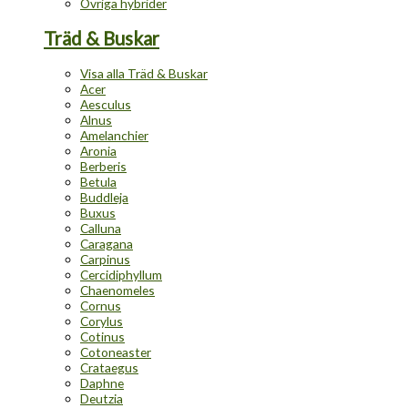
Övriga hybrider
Träd & Buskar
Visa alla Träd & Buskar
Acer
Aesculus
Alnus
Amelanchier
Aronia
Berberis
Betula
Buddleja
Buxus
Calluna
Caragana
Carpinus
Cercidiphyllum
Chaenomeles
Cornus
Corylus
Cotinus
Cotoneaster
Crataegus
Daphne
Deutzia