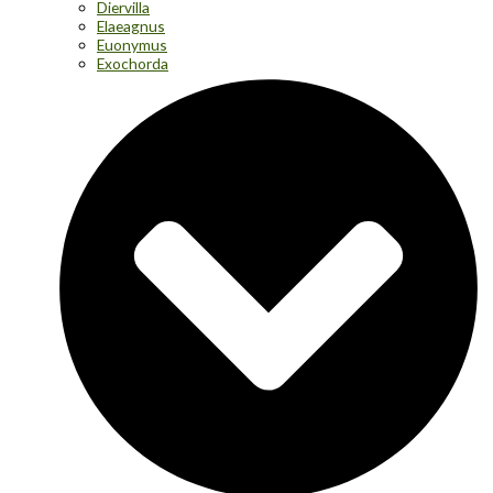
Diervilla
Elaeagnus
Euonymus
Exochorda