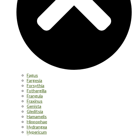
Fagus
Fargesia
Forsythia
Fothergilla
Frangula
Fraxinus
Genista
Gleditsia
Hamamelis
Hippophae
Hydrangea
Hypericum