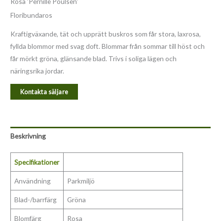
Rosa ’Pernille Poulsen’
Floribundaros
Kraftigväxande, tät och upprätt buskros som får stora, laxrosa,
fyllda blommor med svag doft. Blommar från sommar till höst och
får mörkt gröna, glänsande blad. Trivs i soliga lägen och
näringsrika jordar.
Kontakta säljare
Beskrivning
Specifikationer
Användning
Parkmiljö
Blad-/barrfärg
Gröna
Blomfärg
Rosa