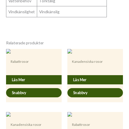
Vattenbehov
Torktålig
Vindkänslighet
Vindkänslig
Relaterade produkter
Rabattrosor
Kanadensiska rosor
Rosa ’Super Star’
Rosa ’Morden Fireglow’
Läs Mer
Läs Mer
Snabbvy
Snabbvy
Kanadensiska rosor
Rabattrosor