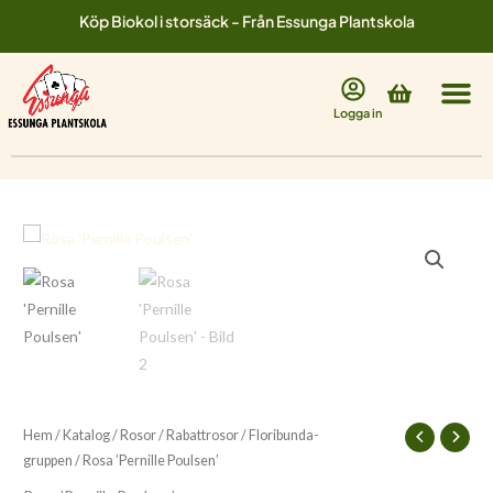
Hoppa
Köp Biokol i storsäck - Från Essunga Plantskola
till
innehåll
Varukorg
Logga in
Hem
/
Katalog
/
Rosor
/
Rabattrosor
/
Floribunda-
gruppen
/ Rosa ’Pernille Poulsen’