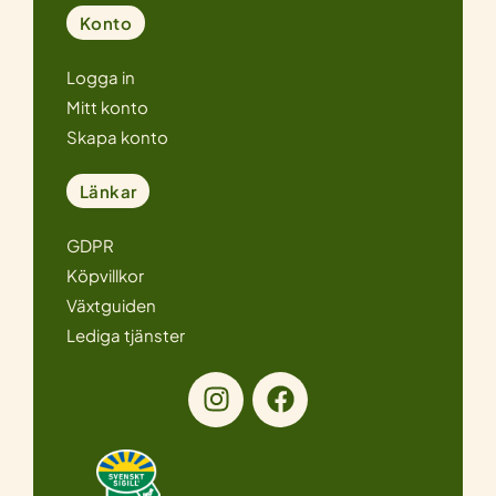
Konto
Logga in
Mitt konto
Skapa konto
Länkar
GDPR
Köpvillkor
Växtguiden
Lediga tjänster
I
F
n
a
s
c
t
e
a
b