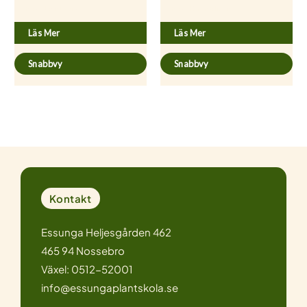
Rosa ’John Davis’
Rosa ’Karen Blixen’
Läs Mer
Läs Mer
Snabbvy
Snabbvy
Kontakt
Essunga Heljesgården 462
465 94 Nossebro
Växel: 0512-52001
info@essungaplantskola.se