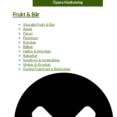
Öppna Växtkatalog
Frukt & Bär
Visa alla Frukt & Bär
Äpple
Päron
Plommon
Körsbär
Blåbär
Hallon & björnbär
Rabarber
Smultron & jordgubbar
Vinbär & Krusbär
Övriga Fruktträd & Bärbuskar