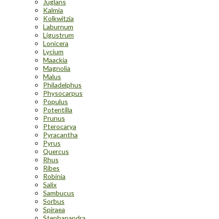
Juglans
Kalmia
Kolkwitzia
Laburnum
Ligustrum
Lonicera
Lycium
Maackia
Magnolia
Malus
Philadelphus
Physocarpus
Populus
Potentilla
Prunus
Pterocarya
Pyracantha
Pyrus
Quercus
Rhus
Ribes
Robinia
Salix
Sambucus
Sorbus
Spiraea
Stephanandra