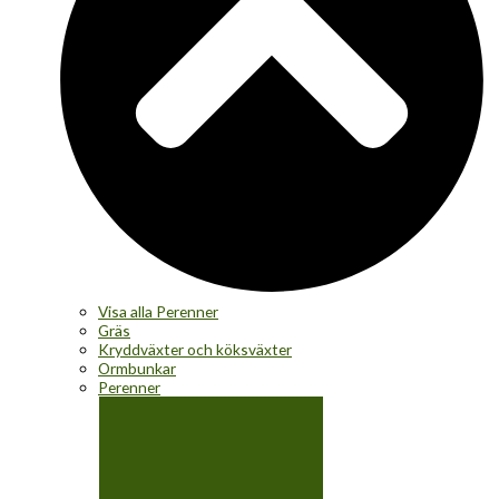
Visa alla Perenner
Gräs
Kryddväxter och köksväxter
Ormbunkar
Perenner