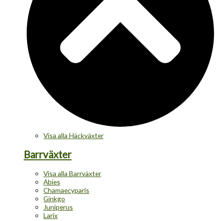
Visa alla Häckväxter
Barrväxter
Visa alla Barrväxter
Abies
Chamaecyparis
Ginkgo
Juniperus
Larix