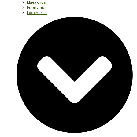
Elaeagnus
Euonymus
Exochorda