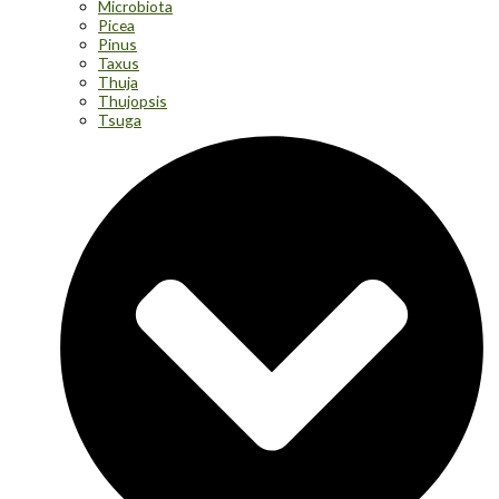
Microbiota
Picea
Pinus
Taxus
Thuja
Thujopsis
Tsuga