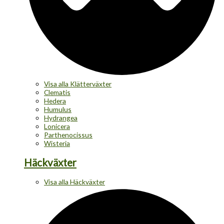
Visa alla Klätterväxter
Clematis
Hedera
Humulus
Hydrangea
Lonicera
Parthenocissus
Wisteria
Häckväxter
Visa alla Häckväxter