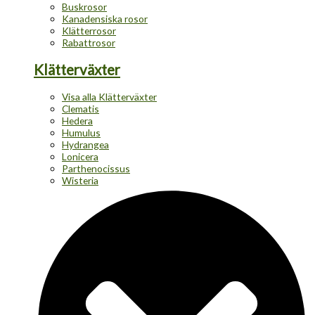
Buskrosor
Kanadensiska rosor
Klätterrosor
Rabattrosor
Klätterväxter
Visa alla Klätterväxter
Clematis
Hedera
Humulus
Hydrangea
Lonicera
Parthenocissus
Wisteria