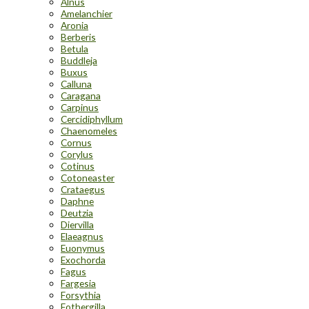
Alnus
Amelanchier
Aronia
Berberis
Betula
Buddleja
Buxus
Calluna
Caragana
Carpinus
Cercidiphyllum
Chaenomeles
Cornus
Corylus
Cotinus
Cotoneaster
Crataegus
Daphne
Deutzia
Diervilla
Elaeagnus
Euonymus
Exochorda
Fagus
Fargesia
Forsythia
Fothergilla