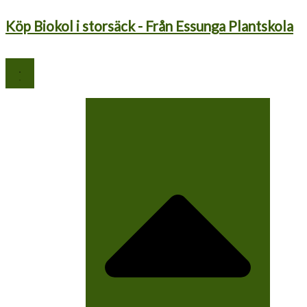
Hoppa
till
Köp Biokol i storsäck - Från Essunga Plantskola
innehåll