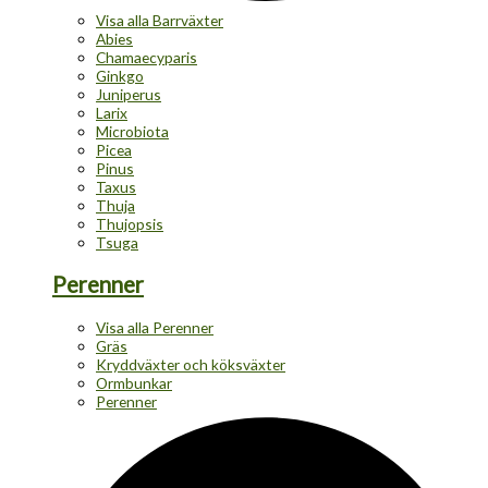
Visa alla Barrväxter
Abies
Chamaecyparis
Ginkgo
Juniperus
Larix
Microbiota
Picea
Pinus
Taxus
Thuja
Thujopsis
Tsuga
Perenner
Visa alla Perenner
Gräs
Kryddväxter och köksväxter
Ormbunkar
Perenner