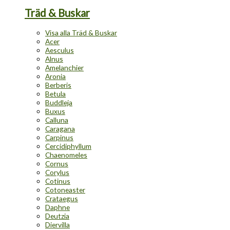
Träd & Buskar
Visa alla Träd & Buskar
Acer
Aesculus
Alnus
Amelanchier
Aronia
Berberis
Betula
Buddleja
Buxus
Calluna
Caragana
Carpinus
Cercidiphyllum
Chaenomeles
Cornus
Corylus
Cotinus
Cotoneaster
Crataegus
Daphne
Deutzia
Diervilla