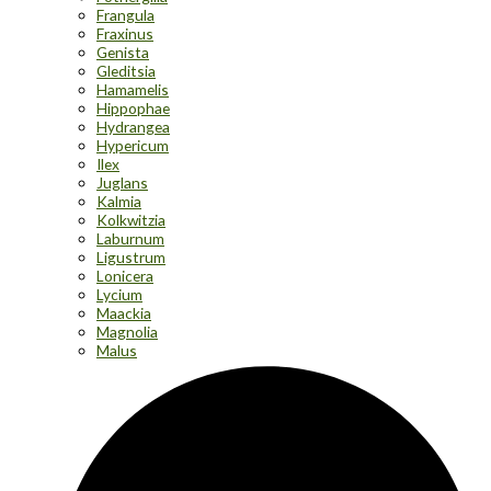
Frangula
Fraxinus
Genista
Gleditsia
Hamamelis
Hippophae
Hydrangea
Hypericum
Ilex
Juglans
Kalmia
Kolkwitzia
Laburnum
Ligustrum
Lonicera
Lycium
Maackia
Magnolia
Malus