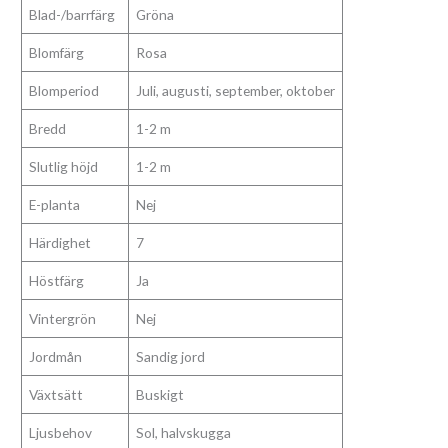
Blad-/barrfärg
Gröna
Blomfärg
Rosa
Blomperiod
Juli, augusti, september, oktober
Bredd
1-2 m
Slutlig höjd
1-2 m
E-planta
Nej
Härdighet
7
Höstfärg
Ja
Vintergrön
Nej
Jordmån
Sandig jord
Växtsätt
Buskigt
Ljusbehov
Sol, halvskugga