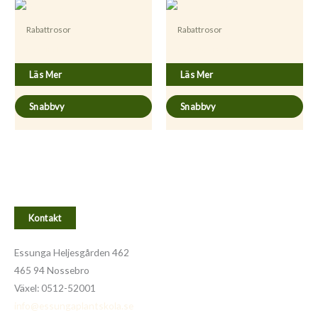
Rabattrosor
Rabattrosor
Rosa ’Troika’
Rosa ’Super Star’
Läs Mer
Läs Mer
Snabbvy
Snabbvy
Kontakt
Essunga Heljesgården 462
465 94 Nossebro
Växel: 0512-52001
info@essungaplantskola.se