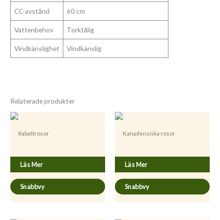
CC-avstånd
60 cm
Vattenbehov
Torktålig
Vindkänslighet
Vindkänslig
Relaterade produkter
Rabattrosor
Kanadensiska rosor
Rosa ’Peer Gynt’
Rosa ’John Franklin’
Läs Mer
Läs Mer
Snabbvy
Snabbvy