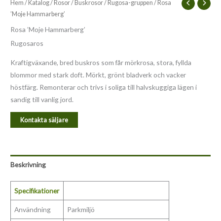
Hem
/
Katalog
/
Rosor
/
Buskrosor
/
Rugosa-gruppen
/ Rosa
’Moje Hammarberg’
Rosa ’Moje Hammarberg’
Rugosaros
Kraftigväxande, bred buskros som får mörkrosa, stora, fyllda
blommor med stark doft. Mörkt, grönt bladverk och vacker
höstfärg. Remonterar och trivs i soliga till halvskuggiga lägen i
sandig till vanlig jord.
Kontakta säljare
Beskrivning
Specifikationer
Användning
Parkmiljö