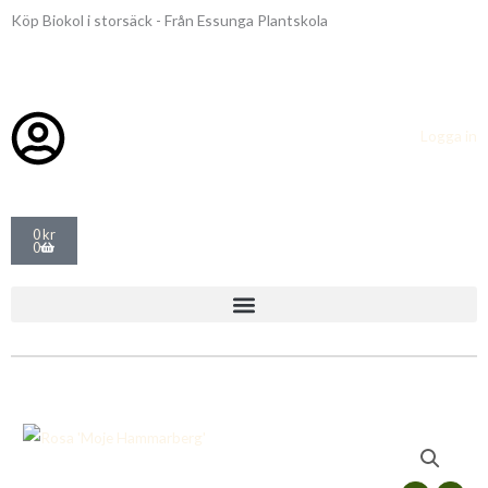
Hoppa
Köp Biokol i storsäck - Från Essunga Plantskola
till
innehåll
Logga in
Varukorg
0
kr
0