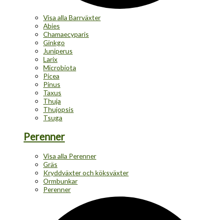
Visa alla Barrväxter
Abies
Chamaecyparis
Ginkgo
Juniperus
Larix
Microbiota
Picea
Pinus
Taxus
Thuja
Thujopsis
Tsuga
Perenner
Visa alla Perenner
Gräs
Kryddväxter och köksväxter
Ormbunkar
Perenner