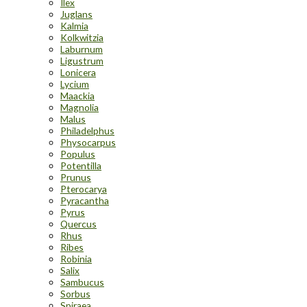
Ilex
Juglans
Kalmia
Kolkwitzia
Laburnum
Ligustrum
Lonicera
Lycium
Maackia
Magnolia
Malus
Philadelphus
Physocarpus
Populus
Potentilla
Prunus
Pterocarya
Pyracantha
Pyrus
Quercus
Rhus
Ribes
Robinia
Salix
Sambucus
Sorbus
Spiraea