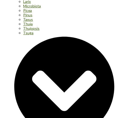
Larix
Microbiota
Picea
Pinus
Taxus
Thuja
Thujopsis
Tsuga