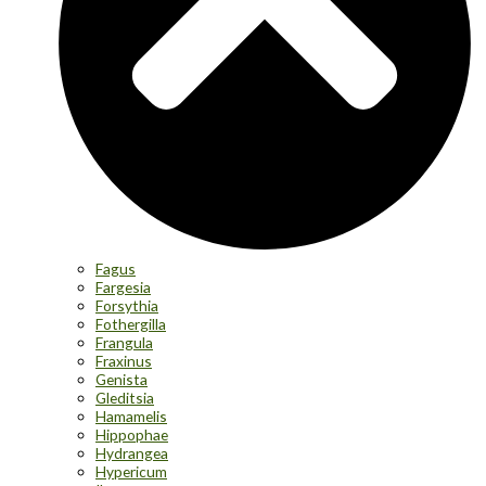
Fagus
Fargesia
Forsythia
Fothergilla
Frangula
Fraxinus
Genista
Gleditsia
Hamamelis
Hippophae
Hydrangea
Hypericum