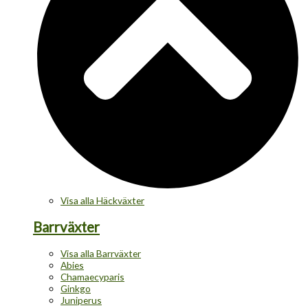
Visa alla Häckväxter
Barrväxter
Visa alla Barrväxter
Abies
Chamaecyparis
Ginkgo
Juniperus