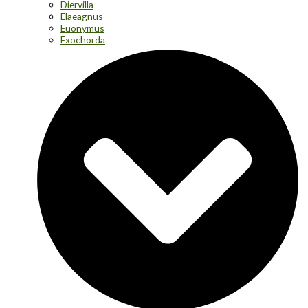
Diervilla
Elaeagnus
Euonymus
Exochorda