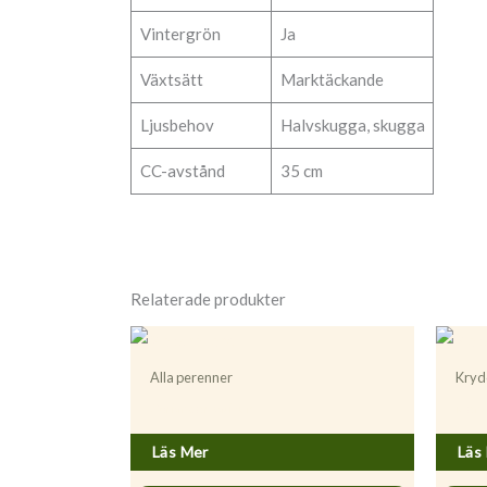
Vintergrön
Ja
Växtsätt
Marktäckande
Ljusbehov
Halvskugga, skugga
CC-avstånd
35 cm
Relaterade produkter
Alla perenner
Kryd
Coriander sativum
Menth
Läs Mer
Läs