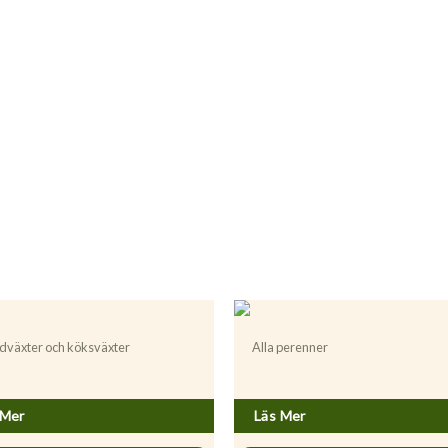
dväxter och köksväxter
Alla perenner
a gracilis ’Variegata’
Carum carvi
 Mer
Läs Mer