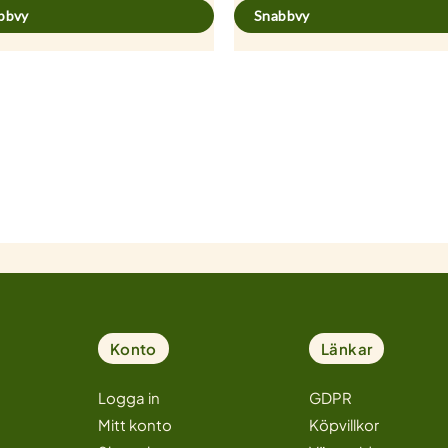
bbvy
Snabbvy
Konto
Länkar
Logga in
GDPR
Mitt konto
Köpvillkor