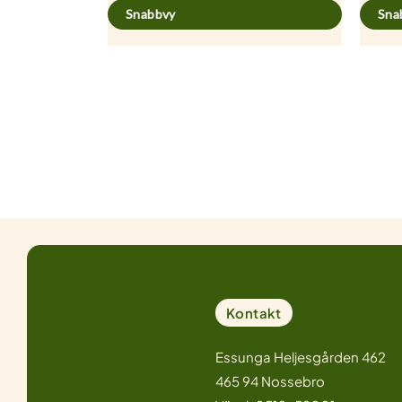
Snabbvy
Sna
Kontakt
Essunga Heljesgården 462
465 94 Nossebro