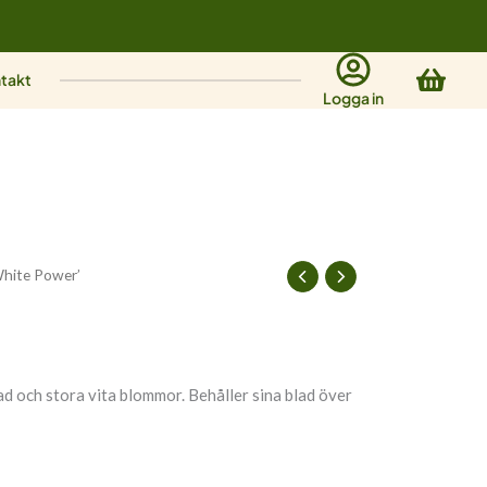
Varu
takt
Logga in
White Power’
 och stora vita blommor. Behåller sina blad över