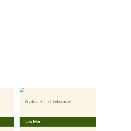
Kryddväxter och köksväxter
Melissa officinalis
Läs Mer