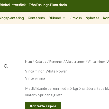
Biokol i storsäck - Från Essunga Plantskola
ol
Öppna Bli kund
ingsplantering
Konferens
Bli kund
Om oss
Nyheter
Kon
Hem
/
Katalog
/
Perenner
/
Alla perenner
/ Vinca minor ’
Vinca minor ’White Power’
Vintergröna
Mattbildande perenn med mörkgröna läderartade blad
vintern. Sprider sig lätt.
Kontakta säljare