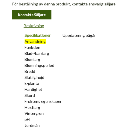
För beställning av denna produkt, kontakta ansvarig säljare
Kontakta Säljare
Beskrivning
Specifikationer
Uppdatering pågår
Användning
Funktion
Blad-/barrfärg
Blomfärg
Blomningsperiod
Bredd
Slutlig höjd
E-planta
Härdighet
Skörd
Fruktens egenskaper
Höstfärg
Vintergrön
pH
Jordmån