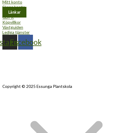
Mitt konto
Skapa konto
Länkar
GDPR
Köpvillkor
Växtguiden
Lediga tjänster
nstagram
Facebook
Copyright © 2025 Essunga Plantskola