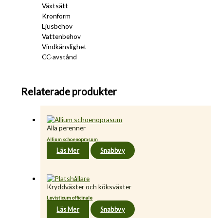
Växtsätt
Kronform
Ljusbehov
Vattenbehov
Vindkänslighet
CC-avstånd
Relaterade produkter
Alla perenner
Allium schoenoprasum
Läs Mer
Snabbvy
Kryddväxter och köksväxter
Levisticum officinale
Läs Mer
Snabbvy