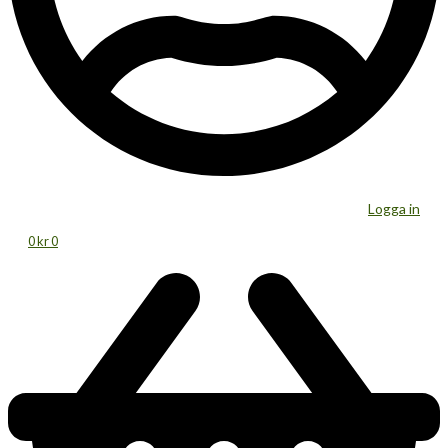
Logga in
0
kr
0