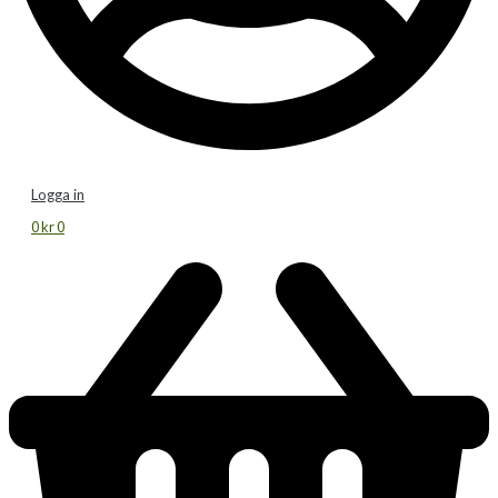
Logga in
0
kr
0