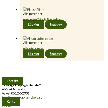
Alla perenner
Asparagus officinalis ’Burgundine’
Läs Mer
Snabbvy
Alla perenner
Allium tuberosum
Läs Mer
Snabbvy
Kontakt
Essunga Heljesgården 462
465 94 Nossebro
Växel: 0512-52001
info@essungaplantskola.se
Konto
Logga in