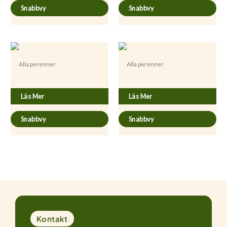
Snabbvy
Snabbvy
Alla perenner
Alla perenner
Blechnum spicant
Foenicum vulgare ’Purpurea’
Läs Mer
Läs Mer
Snabbvy
Snabbvy
Kontakt