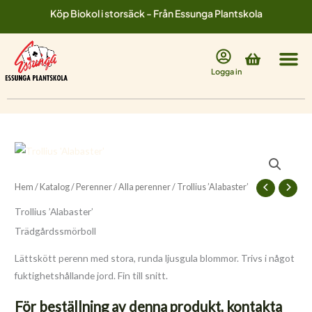
Hoppa
Köp Biokol i storsäck - Från Essunga Plantskola
till
innehåll
Varukorg
Logga in
Hem
/
Katalog
/
Perenner
/
Alla perenner
/ Trollius ’Alabaster’
Trollius ’Alabaster’
Trädgårdssmörboll
Lättskött perenn med stora, runda ljusgula blommor. Trivs i något
fuktighetshållande jord. Fin till snitt.
För beställning av denna produkt, kontakta