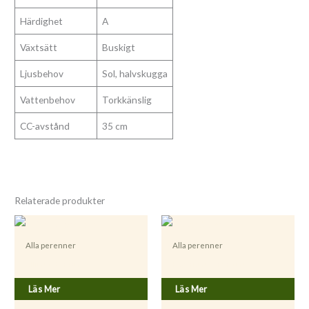
Härdighet
A
Växtsätt
Buskigt
Ljusbehov
Sol, halvskugga
Vattenbehov
Torkkänslig
CC-avstånd
35 cm
Relaterade produkter
Alla perenner
Alla perenner
Allium tuberosum
Hypericum perforatum
Läs Mer
Läs Mer