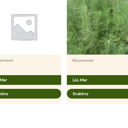
 perenner
Alla perenner
cum vulgare ’Purpurea’
Artemisia abrotanum
 Mer
Läs Mer
bbvy
Snabbvy