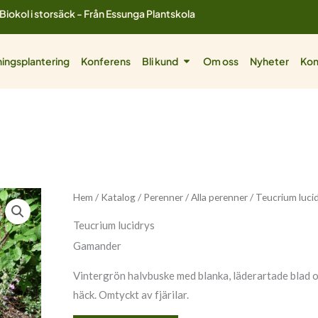
Biokol i storsäck - Från Essunga Plantskola
ol
Öppna Bli kund
ingsplantering
Konferens
Bli kund
Om oss
Nyheter
Kon
Hem
/
Katalog
/
Perenner
/
Alla perenner
/ Teucrium luci
Teucrium lucidrys
Gamander
Vintergrön halvbuske med blanka, läderartade blad o
häck. Omtyckt av fjärilar.