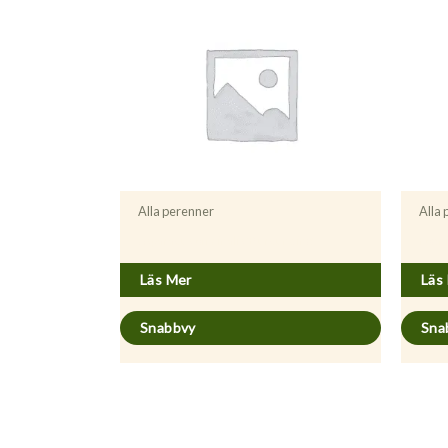
Alla perenner
Alla
Asparagus officinalis ’Burgundine’
Foeni
Läs Mer
Läs
Snabbvy
Sna