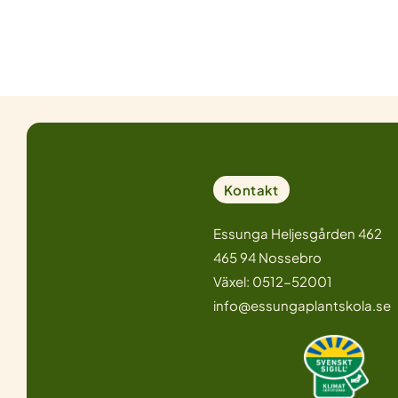
Kontakt
Essunga Heljesgården 462
465 94 Nossebro
Växel: 0512-52001
info@essungaplantskola.se