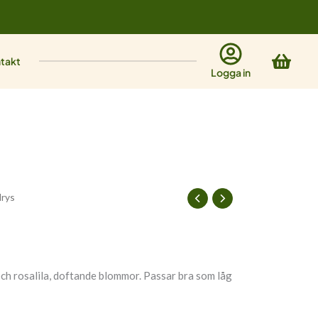
Varu
takt
Logga in
drys
ch rosalila, doftande blommor. Passar bra som låg