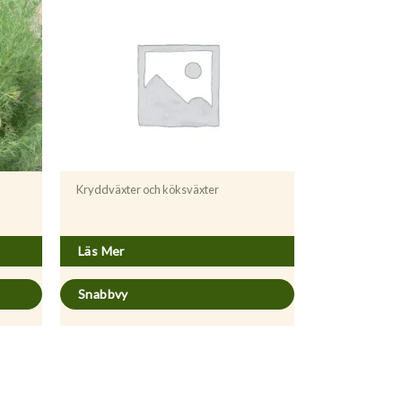
Kryddväxter och köksväxter
Levisticum officinale
Läs Mer
Snabbvy