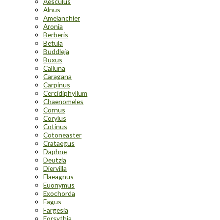
Aesculus
Alnus
Amelanchier
Aronia
Berberis
Betula
Buddleja
Buxus
Calluna
Caragana
Carpinus
Cercidiphyllum
Chaenomeles
Cornus
Corylus
Cotinus
Cotoneaster
Crataegus
Daphne
Deutzia
Diervilla
Elaeagnus
Euonymus
Exochorda
Fagus
Fargesia
Forsythia