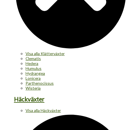
Visa alla Klätterväxter
Clematis
Hedera
Humulus
Hydrangea
Lonicera
Parthenocissus
Wisteria
Häckväxter
Visa alla Häckväxter