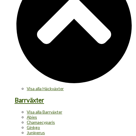
Visa alla Häckväxter
Barrväxter
Visa alla Barrväxter
Abies
Chamaecyparis
Ginkgo
Juniperus