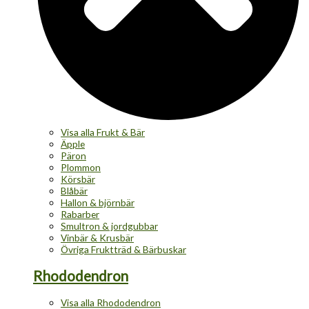
Visa alla Frukt & Bär
Äpple
Päron
Plommon
Körsbär
Blåbär
Hallon & björnbär
Rabarber
Smultron & jordgubbar
Vinbär & Krusbär
Övriga Fruktträd & Bärbuskar
Rhododendron
Visa alla Rhododendron