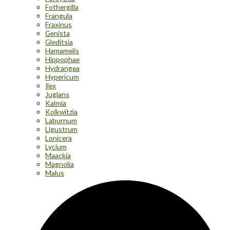
Fothergilla
Frangula
Fraxinus
Genista
Gleditsia
Hamamelis
Hippophae
Hydrangea
Hypericum
Ilex
Juglans
Kalmia
Kolkwitzia
Laburnum
Ligustrum
Lonicera
Lycium
Maackia
Magnolia
Malus