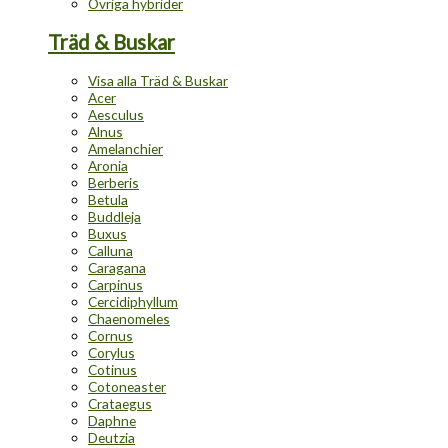
Övriga hybrider
Träd & Buskar
Visa alla Träd & Buskar
Acer
Aesculus
Alnus
Amelanchier
Aronia
Berberis
Betula
Buddleja
Buxus
Calluna
Caragana
Carpinus
Cercidiphyllum
Chaenomeles
Cornus
Corylus
Cotinus
Cotoneaster
Crataegus
Daphne
Deutzia