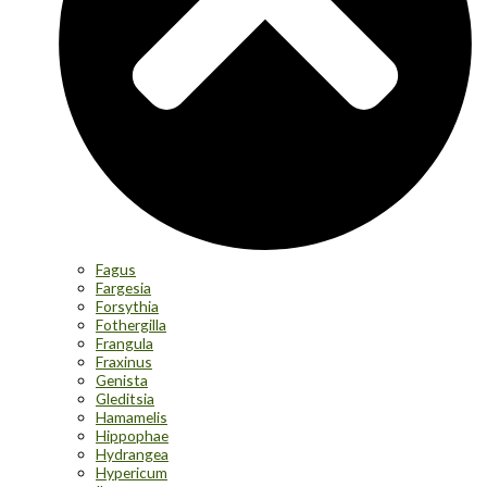
Fagus
Fargesia
Forsythia
Fothergilla
Frangula
Fraxinus
Genista
Gleditsia
Hamamelis
Hippophae
Hydrangea
Hypericum