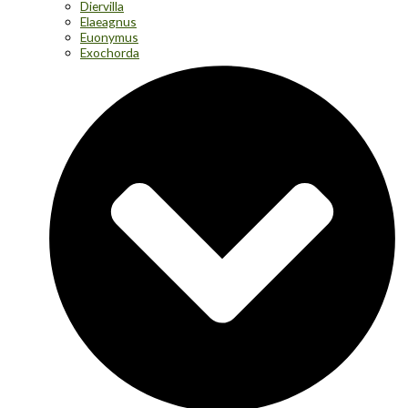
Diervilla
Elaeagnus
Euonymus
Exochorda