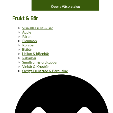
Öppna Växtkatalog
Frukt & Bär
Visa alla Frukt & Bär
Äpple
Päron
Plommon
Körsbär
Blåbär
Hallon & björnbär
Rabarber
Smultron & jordgubbar
Vinbär & Krusbär
Övriga Fruktträd & Bärbuskar