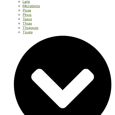
Larix
Microbiota
Picea
Pinus
Taxus
Thuja
Thujopsis
Tsuga