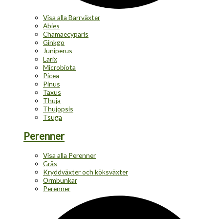
Visa alla Barrväxter
Abies
Chamaecyparis
Ginkgo
Juniperus
Larix
Microbiota
Picea
Pinus
Taxus
Thuja
Thujopsis
Tsuga
Perenner
Visa alla Perenner
Gräs
Kryddväxter och köksväxter
Ormbunkar
Perenner