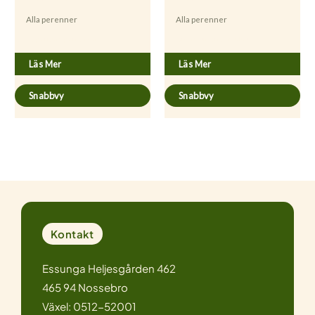
Alla perenner
Alla perenner
Hypericum perforatum
Artemisia dracunculus
Läs Mer
Läs Mer
Snabbvy
Snabbvy
Kontakt
Essunga Heljesgården 462
465 94 Nossebro
Växel: 0512-52001