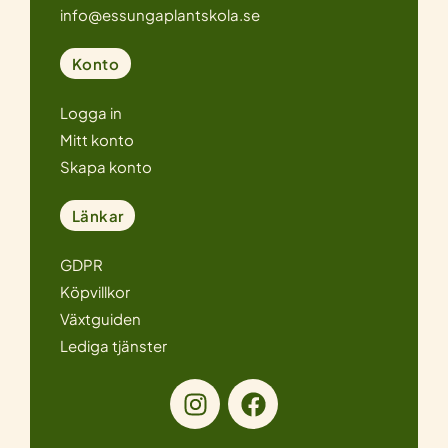
info@essungaplantskola.se
Konto
Logga in
Mitt konto
Skapa konto
Länkar
GDPR
Köpvillkor
Växtguiden
Lediga tjänster
I
F
n
a
s
c