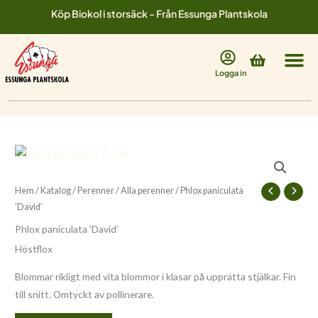
Hoppa
Köp Biokol i storsäck - Från Essunga Plantskola
till
innehåll
Varukorg
Logga in
Hem
/
Katalog
/
Perenner
/
Alla perenner
/ Phlox paniculata
’David’
Phlox paniculata ’David’
Höstflox
Blommar rikligt med vita blommor i klasar på upprätta stjälkar. Fin
till snitt. Omtyckt av pollinerare.