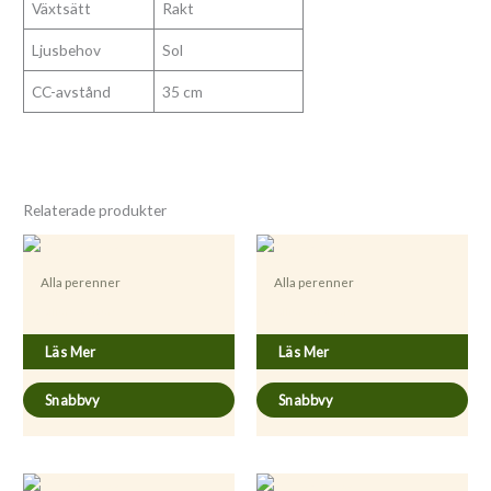
Växtsätt
Rakt
Ljusbehov
Sol
CC-avstånd
35 cm
Relaterade produkter
Alla perenner
Alla perenner
Allium sativum
Allium ursinum
Läs Mer
Läs Mer
Snabbvy
Snabbvy