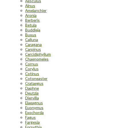
Aesculus
Alnus
Amelanchier
Aronia
Berberis
Betula
Buddleja
Buxus
Calluna
Caragana
Carpinus
Cercidiphyllum
Chaenomeles
Cornus
Corylus
Cotinus
Cotoneaster
Crataegus
Daphne
Deutzia
Diervilla
Elaeagnus
Euonymus
Exochorda
Fagus
Fargesia
Forsythia