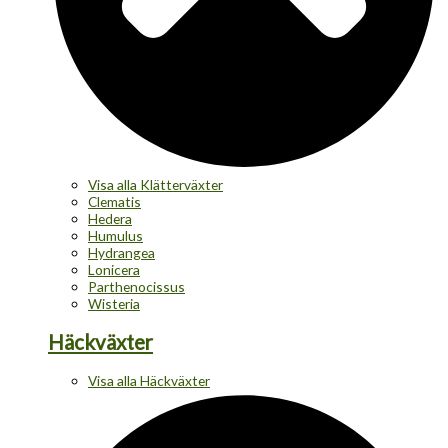
Visa alla Klätterväxter
Clematis
Hedera
Humulus
Hydrangea
Lonicera
Parthenocissus
Wisteria
Häckväxter
Visa alla Häckväxter