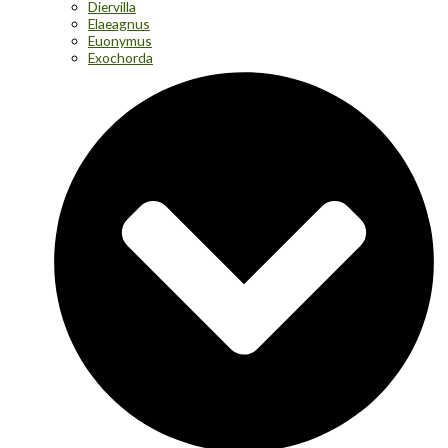
Diervilla
Elaeagnus
Euonymus
Exochorda