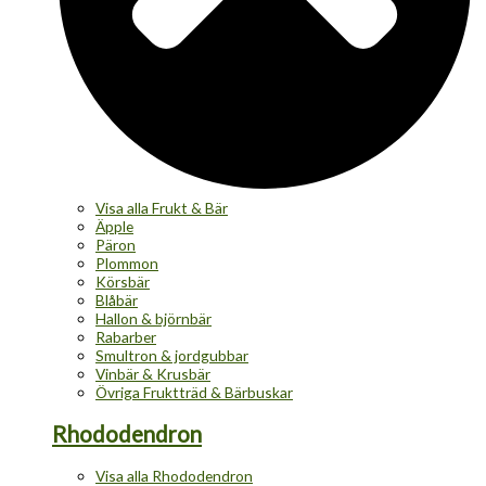
Visa alla Frukt & Bär
Äpple
Päron
Plommon
Körsbär
Blåbär
Hallon & björnbär
Rabarber
Smultron & jordgubbar
Vinbär & Krusbär
Övriga Fruktträd & Bärbuskar
Rhododendron
Visa alla Rhododendron