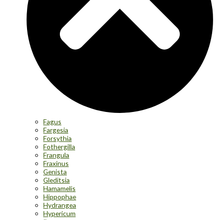
Fagus
Fargesia
Forsythia
Fothergilla
Frangula
Fraxinus
Genista
Gleditsia
Hamamelis
Hippophae
Hydrangea
Hypericum