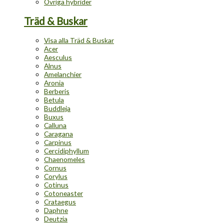
Övriga hybrider
Träd & Buskar
Visa alla Träd & Buskar
Acer
Aesculus
Alnus
Amelanchier
Aronia
Berberis
Betula
Buddleja
Buxus
Calluna
Caragana
Carpinus
Cercidiphyllum
Chaenomeles
Cornus
Corylus
Cotinus
Cotoneaster
Crataegus
Daphne
Deutzia