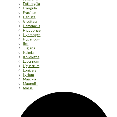
Fothergilla
Frangula
Fraxinus
Genista
Gleditsia
Hamamelis
Hippophae
Hydrangea
Hypericum
Ilex
Juglans
Kalmia
Kolkwitzia
Laburnum
Ligustrum
Lonicera
Lycium
Maackia
Magnolia
Malus