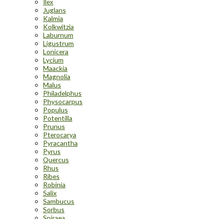
Ilex
Juglans
Kalmia
Kolkwitzia
Laburnum
Ligustrum
Lonicera
Lycium
Maackia
Magnolia
Malus
Philadelphus
Physocarpus
Populus
Potentilla
Prunus
Pterocarya
Pyracantha
Pyrus
Quercus
Rhus
Ribes
Robinia
Salix
Sambucus
Sorbus
Spiraea