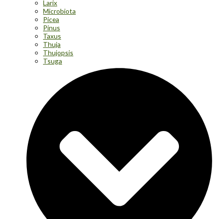
Larix
Microbiota
Picea
Pinus
Taxus
Thuja
Thujopsis
Tsuga