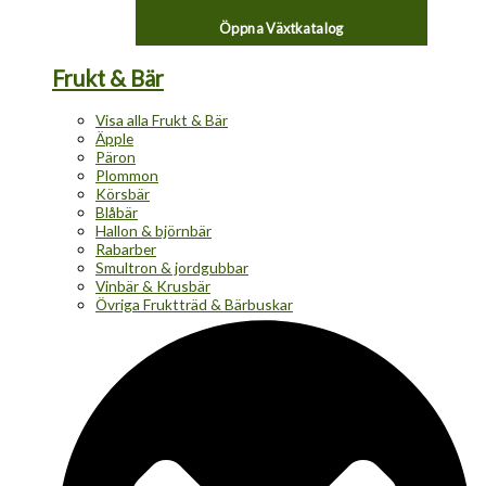
Öppna Växtkatalog
Frukt & Bär
Visa alla Frukt & Bär
Äpple
Päron
Plommon
Körsbär
Blåbär
Hallon & björnbär
Rabarber
Smultron & jordgubbar
Vinbär & Krusbär
Övriga Fruktträd & Bärbuskar