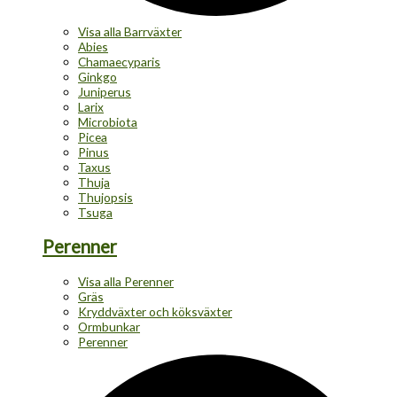
Visa alla Barrväxter
Abies
Chamaecyparis
Ginkgo
Juniperus
Larix
Microbiota
Picea
Pinus
Taxus
Thuja
Thujopsis
Tsuga
Perenner
Visa alla Perenner
Gräs
Kryddväxter och köksväxter
Ormbunkar
Perenner