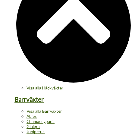
Visa alla Häckväxter
Barrväxter
Visa alla Barrväxter
Abies
Chamaecyparis
Ginkgo
Juniperus