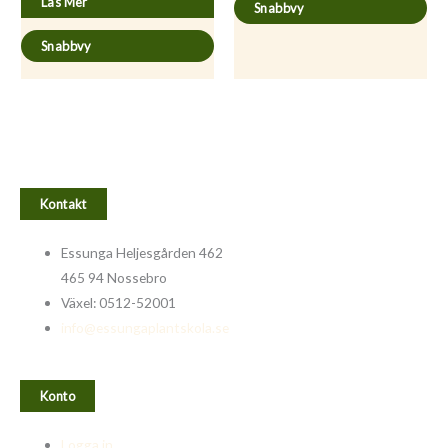
Läs Mer
Snabbvy
Snabbvy
Kontakt
Essunga Heljesgården 462
465 94 Nossebro
Växel: 0512-52001
info@essungaplantskola.se
Konto
Logga in