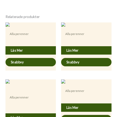
Relaterade produkter
Alla perenner
Alla perenner
Artemisia dracunculus
Asparagus officinalis ’Burgundine’
Läs Mer
Läs Mer
Snabbvy
Snabbvy
Alla perenner
Alla perenner
Asparagus officinalis ’Primaverde’
Acaena microphylla
Läs Mer
’Kupferteppich’