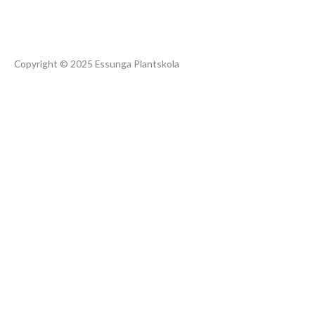
r
o
a
k
m
Copyright © 2025 Essunga Plantskola