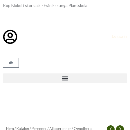
Hoppa
Köp Biokol i storsäck - Från Essunga Plantskola
till
innehåll
Logga in
Varukorg
Hem
/
Katalog
/
Perenner
/
Alla perenner
/ Oenothera