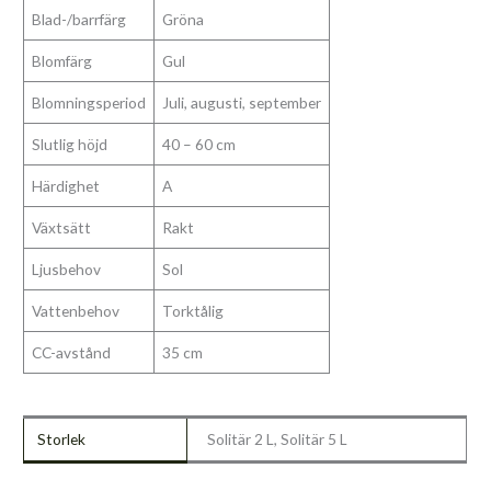
Blad-/barrfärg
Gröna
Blomfärg
Gul
Blomningsperiod
Juli, augusti, september
Slutlig höjd
40 – 60 cm
Härdighet
A
Växtsätt
Rakt
Ljusbehov
Sol
Vattenbehov
Torktålig
CC-avstånd
35 cm
Storlek
Solitär 2 L, Solitär 5 L